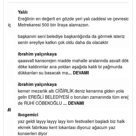
Yalılı
Ereğlinin en değerli en gözde yeri yalı caddesi ve çevresidir.
 iç
Metrekaresi 500 bin liraya alamazsın.
başkanım seni belediye başkanlığında da görmek isteriz
senin ereyliye katkın çok oldu daha da olacaktır
ibrahim yalçınkaya
qaasvalt kansorejen madde mahalle aralarında asvalt döke
döke kaldırımlar ana yoldan aşağıda kaldı bi yağmurda
dükkanları su basacak ma
... DEVAMI
ibrahim yalçınkaya
kemer mezarlık altı CİĞİRLİK deniz kenarına giden yola
gelin EREĞLİ BELEDİYESİ o boruları zamanında tüm ereğli
de RUHİ CÖBEKOĞLU
... DEVAMI
AMI
ibogemici
yaz geldi layyy layyy layy lom festivalleri başladı biz halk
ekmek fabrikası kent lokantası diyoruz ağacum yaz
konserleri diyor