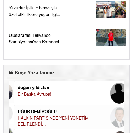
Yavuzlar İplik'te birinci yıla
özel etkinliklere yoğun ilgi....
Uluslararası Tekvando
Şampiyonası'nda Karadeniz
Ereğli'ye büyük gurur
Köşe Yazarlarımız
doğan yıldıztan
Di
Bir Başka Avrupa!
KA
Ha
UĞUR DEMİROĞLU
DÜ
AH
HALKIN PARTİSİNDE YENİ YÖNETİM
BELİRLENDİ…
Hü