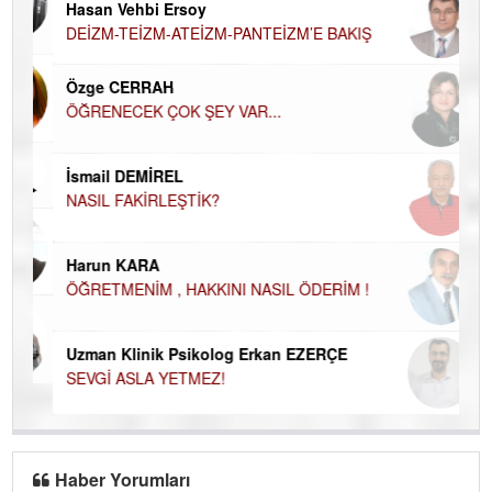
Hasan Vehbi Ersoy
H
DEİZM-TEİZM-ATEİZM-PANTEİZM’E BAKIŞ
El
EC
Özge CERRAH
ÖĞRENECEK ÇOK ŞEY VAR...
Du
İN
NA
İsmail DEMİREL
NASIL FAKİRLEŞTİK?
Ku
Ço
Harun KARA
ÖĞRETMENİM , HAKKINI NASIL ÖDERİM !
Uzman Klinik Psikolog Erkan EZERÇE
SEVGİ ASLA YETMEZ!
Haber Yorumları