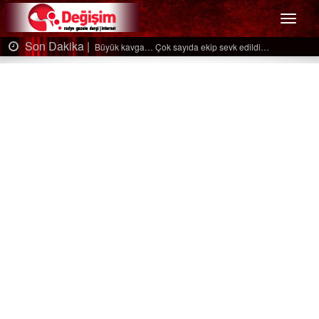
Menü
Son Dakika |
Ağaçtan düştü…