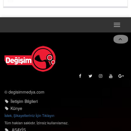
Toggle
navigat
© degisimmedya.com
İletişim Bilgileri
Künye
İstek, Şikayetleriniz İçin Tıklayın
Tüm hakları saklıdır. İzinsiz kullanılamaz.
ASAYİŞ