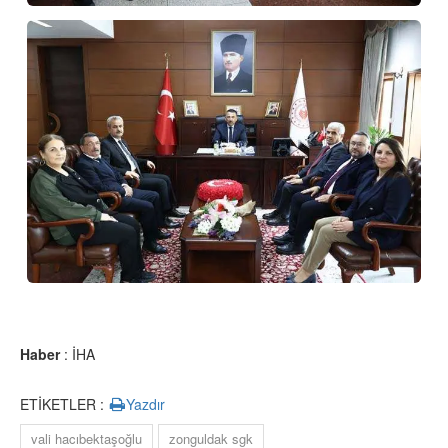
Haber
: İHA
ETİKETLER :
Yazdır
vali hacıbektaşoğlu
zonguldak sgk