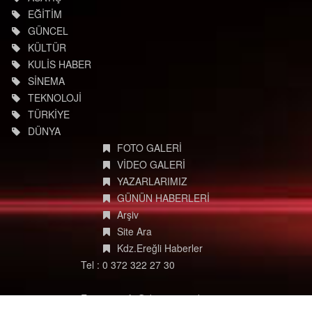
EĞİTİM
GÜNCEL
KÜLTÜR
KULİS HABER
SİNEMA
TEKNOLOJİ
TÜRKİYE
DÜNYA
FOTO GALERİ
VİDEO GALERİ
YAZARLARIMIZ
GÜNÜN HABERLERİ
Arşiv
Site Ara
Kdz.Ereğli Haberler
Tel : 0 372 322 27 30
E-posta: info@degisimmedya.com