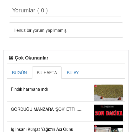
Yorumlar ( 0 )
Henüz bir yorum yapılmamış
Çok Okunanlar
BUGÜN
BU HAFTA
BU AY
Fındık harmana indi
GÖRDÜĞÜ MANZARA ‘ŞOK’ ETTİ!.....
İş İnsanı Kürşat Yağız'ın Acı Günü