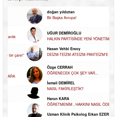
doğan yıldıztan
Di
Bir Başka Avrupa!
KA
Ha
UĞUR DEMİROĞLU
DÜ
AH
HALKIN PARTİSİNDE YENİ YÖNETİM
BELİRLENDİ…
Hü
Hasan Vehbi Ersoy
H
DEİZM-TEİZM-ATEİZM-PANTEİZM’E BAKIŞ
El
EC
Özge CERRAH
ÖĞRENECEK ÇOK ŞEY VAR...
Du
İN
NA
İsmail DEMİREL
NASIL FAKİRLEŞTİK?
Ku
Ço
Harun KARA