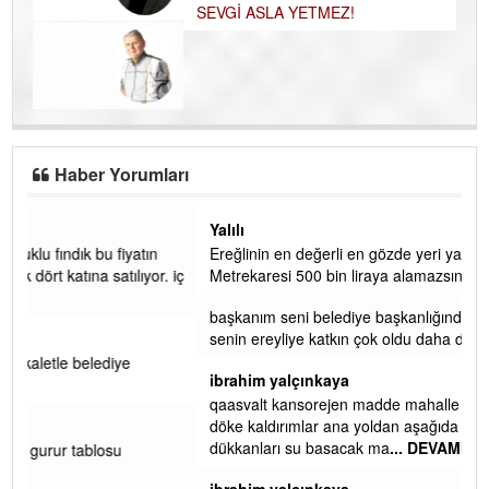
ÖĞRETMENİM , HAKKINI NASIL ÖDERİM !
Uzman Klinik Psikolog Erkan EZERÇE
SEVGİ ASLA YETMEZ!
Haber Yorumları
Yalılı
Ereğlinin en değerli en gözde yeri yalı caddesi ve çevresidir.
 iç
Metrekaresi 500 bin liraya alamazsın.
başkanım seni belediye başkanlığında da görmek isteriz
senin ereyliye katkın çok oldu daha da olacaktır
ibrahim yalçınkaya
qaasvalt kansorejen madde mahalle aralarında asvalt döke
döke kaldırımlar ana yoldan aşağıda kaldı bi yağmurda
dükkanları su basacak ma
... DEVAMI