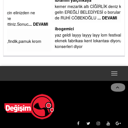
ibrahim yalçınkaya
kemer mezarlık altı CİĞİRLİK deniz kenarına giden yola
gelin EREĞLİ BELEDİYESİ o boruları zamanında tüm ereğli
de RUHİ CÖBEKOĞLU
... DEVAMI
AMI
ibogemici
yaz geldi layyy layyy layy lom festivalleri başladı biz halk
ekmek fabrikası kent lokantası diyoruz ağacum yaz
konserleri diyor
Toggle
navigat