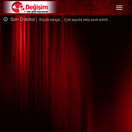
Menü
Son Dakika |
ıda ekip sevk edildi…
Ağaçtan düştü…