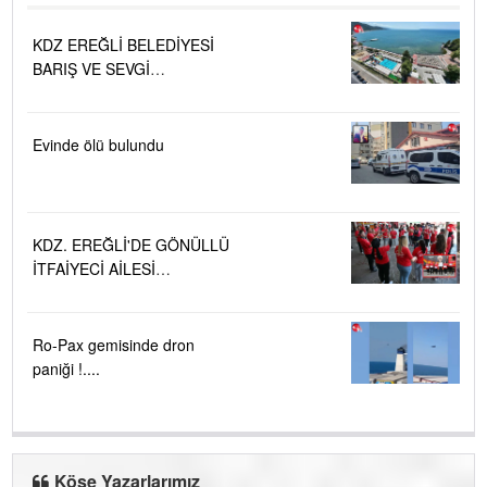
KDZ EREĞLİ BELEDİYESİ
BARIŞ VE SEVGİ
PLAJLARINDA DENİZ SUYU
KALİTESİ "MÜKEMMEL"
Evinde ölü bulundu
KDZ. EREĞLİ'DE GÖNÜLLÜ
İTFAİYECİ AİLESİ
BÜYÜYOR...
Ro-Pax gemisinde dron
paniği !....
Köşe Yazarlarımız