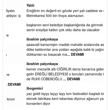
Yalılı
Ereğlinin en değerli en gözde yeri yalı caddesi ve çevresidir.
 iç
Metrekaresi 500 bin liraya alamazsın.
başkanım seni belediye başkanlığında da görmek isteriz
senin ereyliye katkın çok oldu daha da olacaktır
ibrahim yalçınkaya
qaasvalt kansorejen madde mahalle aralarında asvalt döke
döke kaldırımlar ana yoldan aşağıda kaldı bi yağmurda
dükkanları su basacak ma
... DEVAMI
ibrahim yalçınkaya
kemer mezarlık altı CİĞİRLİK deniz kenarına giden yola
gelin EREĞLİ BELEDİYESİ o boruları zamanında tüm ereğli
de RUHİ CÖBEKOĞLU
... DEVAMI
AMI
ibogemici
yaz geldi layyy layyy layy lom festivalleri başladı biz halk
ekmek fabrikası kent lokantası diyoruz ağacum yaz
konserleri diyor