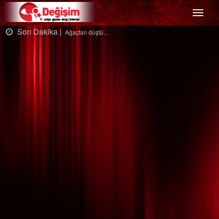
Menü
Son Dakika |
Ağaçtan düştü…