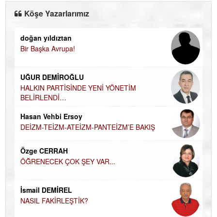
Köşe Yazarlarımız
doğan yıldıztan
Di
Bir Başka Avrupa!
KA
Ha
UĞUR DEMİROĞLU
DÜ
AH
HALKIN PARTİSİNDE YENİ YÖNETİM
BELİRLENDİ…
Hü
Hasan Vehbi Ersoy
H
DEİZM-TEİZM-ATEİZM-PANTEİZM’E BAKIŞ
El
EC
Özge CERRAH
ÖĞRENECEK ÇOK ŞEY VAR...
Du
İN
NA
İsmail DEMİREL
NASIL FAKİRLEŞTİK?
Ku
Ço