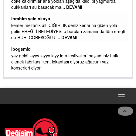
döke kaldırımlar ana yoldan aşağıda kaldı bi yağmurda
dükkanları su basacak ma
... DEVAMI
ibrahim yalçınkaya
kemer mezarlık altı CİĞİRLİK deniz kenarına giden yola
gelin EREĞLİ BELEDİYESİ o boruları zamanında tüm ereğli
de RUHİ CÖBEKOĞLU
... DEVAMI
AMI
ibogemici
yaz geldi layyy layyy layy lom festivalleri başladı biz halk
ekmek fabrikası kent lokantası diyoruz ağacum yaz
konserleri diyor
Toggle
navigat