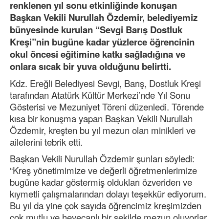
renklenen yıl sonu etkinliğinde konuşan
Başkan Vekili Nurullah Özdemir, belediyemiz
bünyesinde kurulan “Sevgi Barış Dostluk
Kreşi”nin bugüne kadar yüzlerce öğrencinin
okul öncesi eğitimine katkı sağladığına ve
onlara sıcak bir yuva olduğunu belirtti.
Kdz. Ereğli Belediyesi Sevgi, Barış, Dostluk Kreşi
tarafından Atatürk Kültür Merkezi’nde Yıl Sonu
Gösterisi ve Mezuniyet Töreni düzenledi. Törende
kısa bir konuşma yapan Başkan Vekili Nurullah
Özdemir, kreşten bu yıl mezun olan minikleri ve
ailelerini tebrik etti.
Başkan Vekili Nurullah Özdemir şunları söyledi:
“Kreş yönetimimize ve değerli öğretmenlerimize
bugüne kadar göstermiş oldukları özveriden ve
kıymetli çalışmalarından dolayı teşekkür ediyorum.
Bu yıl da yine çok sayıda öğrencimiz kreşimizden
çok mutlu ve heyecanlı bir şekilde mezun oluyorlar.