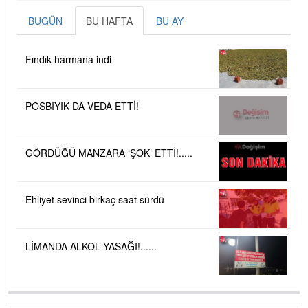
BUGÜN
BU HAFTA
BU AY
Fındık harmana indi
POSBIYIK DA VEDA ETTİ!
GÖRDÜĞÜ MANZARA ‘ŞOK’ ETTİ!.....
Ehliyet sevinci birkaç saat sürdü
LİMANDA ALKOL YASAĞI!......