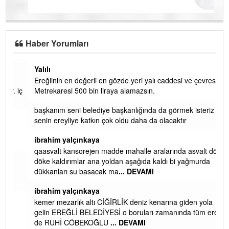
Haber Yorumları
Yalılı
Ereğlinin en değerli en gözde yeri yalı caddesi ve çevresidir.
 iç
Metrekaresi 500 bin liraya alamazsın.
başkanım seni belediye başkanlığında da görmek isteriz
senin ereyliye katkın çok oldu daha da olacaktır
ibrahim yalçınkaya
qaasvalt kansorejen madde mahalle aralarında asvalt döke
döke kaldırımlar ana yoldan aşağıda kaldı bi yağmurda
dükkanları su basacak ma
... DEVAMI
ibrahim yalçınkaya
kemer mezarlık altı CİĞİRLİK deniz kenarına giden yola
gelin EREĞLİ BELEDİYESİ o boruları zamanında tüm ereğli
de RUHİ CÖBEKOĞLU
... DEVAMI