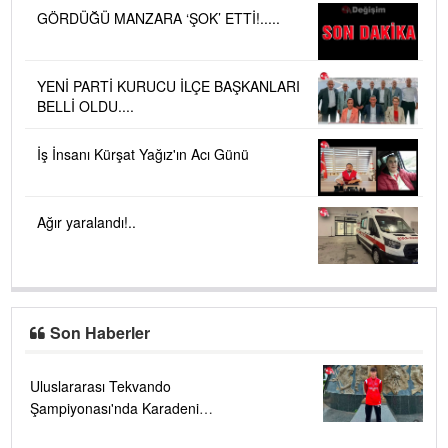
GÖRDÜĞÜ MANZARA ‘ŞOK’ ETTİ!.....
YENİ PARTİ KURUCU İLÇE BAŞKANLARI
BELLİ OLDU....
İş İnsanı Kürşat Yağız'ın Acı Günü
Ağır yaralandı!..
Son Haberler
Uluslararası Tekvando
Şampiyonası'nda Karadeniz
Ereğli'ye büyük gurur