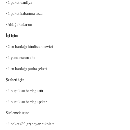
·
1 paket vanilya
·
1 paket kabartma tozu
·
Aldığı kadar un
İçi için:
·
2 su bardağı hindistan cevizi
·
1 yumurtanın akı
·
1 su bardağı pudra şekeri
Şerbeti için:
·
1 buçuk su bardağı süt
·
1 bucuk su bardağı şeker
Süslemek için:
·
1 paket (80 gr) beyaz çikolata