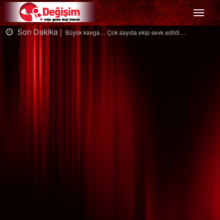
Menü
Son Dakika |
Ağaçtan düştü…