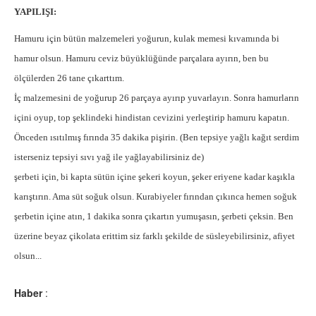
YAPILIŞI:
Hamuru için bütün malzemeleri yoğurun, kulak memesi kıvamında bi
hamur olsun. Hamuru ceviz büyüklüğünde parçalara ayırın, ben bu
ölçülerden 26 tane çıkarttım.
İç malzemesini de yoğurup 26 parçaya ayırıp yuvarlayın. Sonra hamurların
içini oyup, top şeklindeki hindistan cevizini yerleştirip hamuru kapatın.
Önceden ısıtılmış fırında 35 dakika pişirin. (Ben tepsiye yağlı kağıt serdim
isterseniz tepsiyi sıvı yağ ile yağlayabilirsiniz de)
şerbeti için, bi kapta sütün içine şekeri koyun, şeker eriyene kadar kaşıkla
karıştırın. Ama süt soğuk olsun. Kurabiyeler fırından çıkınca hemen soğuk
şerbetin içine atın, 1 dakika sonra çıkartın yumuşasın, şerbeti çeksin. Ben
üzerine beyaz çikolata erittim siz farklı şekilde de süsleyebilirsiniz, afiyet
olsun...
Haber
: