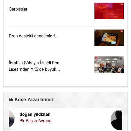
Çarpıştılar
Dron destekli denetimler!...
İbrahim Süheyla İzmirli Fen
Lisesi'nden YKS'de büyük
başarı ....
Köşe Yazarlarımız
doğan yıldıztan
Di
Bir Başka Avrupa!
KA