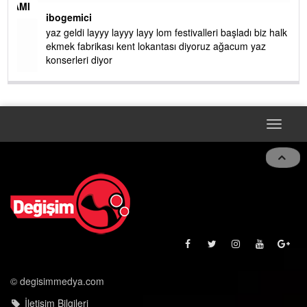
AMI
ibogemici
yaz geldi layyy layyy layy lom festivalleri başladı biz halk
ekmek fabrikası kent lokantası diyoruz ağacum yaz
konserleri diyor
Toggle
navigat
© degisimmedya.com
İletişim Bilgileri