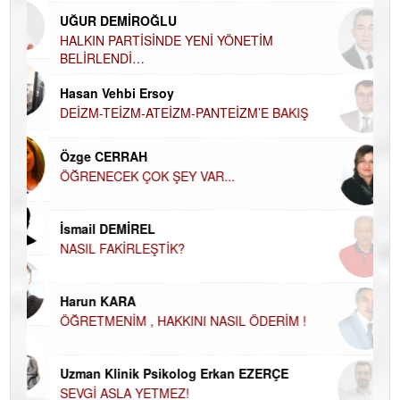
Ha
UĞUR DEMİROĞLU
DÜ
AH
HALKIN PARTİSİNDE YENİ YÖNETİM
BELİRLENDİ…
Hü
Hasan Vehbi Ersoy
H
DEİZM-TEİZM-ATEİZM-PANTEİZM’E BAKIŞ
El
EC
Özge CERRAH
ÖĞRENECEK ÇOK ŞEY VAR...
Du
İN
NA
İsmail DEMİREL
NASIL FAKİRLEŞTİK?
Ku
Ço
Harun KARA
ÖĞRETMENİM , HAKKINI NASIL ÖDERİM !
Uzman Klinik Psikolog Erkan EZERÇE
SEVGİ ASLA YETMEZ!