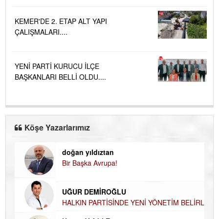
KEMER'DE 2. ETAP ALT YAPI
ÇALIŞMALARI....
YENİ PARTİ KURUCU İLÇE
BAŞKANLARI BELLİ OLDU....
Köşe Yazarlarımız
doğan yıldıztan
Di
Bir Başka Avrupa!
KA
Ha
UĞUR DEMİROĞLU
DÜ
AH
HALKIN PARTİSİNDE YENİ YÖNETİM
BELİRLENDİ…