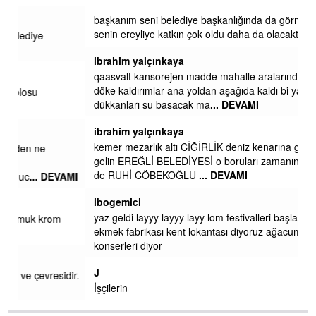
Haber Yorumları
başkanım seni belediye başkanlığında da görmek isteriz
senin ereyliye katkın çok oldu daha da olacaktır
ibrahim yalçınkaya
qaasvalt kansorejen madde mahalle aralarında asvalt döke
döke kaldırımlar ana yoldan aşağıda kaldı bi yağmurda
dükkanları su basacak ma
... DEVAMI
ibrahim yalçınkaya
kemer mezarlık altı CİĞİRLİK deniz kenarına giden yola
gelin EREĞLİ BELEDİYESİ o boruları zamanında tüm ereğli
de RUHİ CÖBEKOĞLU
... DEVAMI
AMI
ibogemici
yaz geldi layyy layyy layy lom festivalleri başladı biz halk
ekmek fabrikası kent lokantası diyoruz ağacum yaz
konserleri diyor
J
ir.
İşçilerin