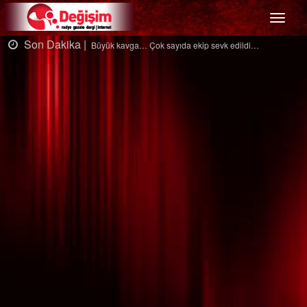
Menü
Son Dakika |
Ağaçtan düştü…