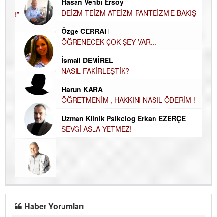
Hü
Hasan Vehbi Ersoy
H
DEİZM-TEİZM-ATEİZM-PANTEİZM’E BAKIŞ
El
EC
Özge CERRAH
ÖĞRENECEK ÇOK ŞEY VAR...
Du
İN
NA
İsmail DEMİREL
NASIL FAKİRLEŞTİK?
Ku
Ço
Harun KARA
ÖĞRETMENİM , HAKKINI NASIL ÖDERİM !
Uzman Klinik Psikolog Erkan EZERÇE
SEVGİ ASLA YETMEZ!