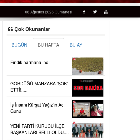
08 Ağustos 2026 Cumartesi
Çok Okunanlar
BUGÜN
BU HAFTA
BU AY
Fındık harmana indi
GÖRDÜĞÜ MANZARA ‘ŞOK’
ETTİ!.....
İş İnsanı Kürşat Yağız'ın Acı
Günü
YENİ PARTİ KURUCU İLÇE
BAŞKANLARI BELLİ OLDU....