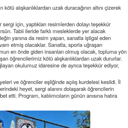
NOKTA: ARA ÖĞÜNLER
n kötü alışkanlıklardan uzak duracağının altını çizerek
Konuk Yazar
Temiz enerji ve gelecek
ergi için, yaptıkları resimlerden dolayı teşekkür
mücadelesi
ün. Tabii ileride farklı mesleklerde yer alacak
leğin yanına da resim yapan, sanatla iştigal eden
Uğuralp CİVELEK
evam etmiş olacaklar. Sanatla, sporla uğraşan
“Bu bir suç duyurusudur”
mun en önde giden insanları olmuş olacak, topluma yön
şan öğrencilerimiz kötü alışkanlıklardan uzak dururlar.
Özkan Doğan
layan okulumuz idaresine de ayrıca teşekkür ediyor,
YEREL RADYO VE REKLAM
ri ve öğrenciler eşliğinde açılış kurdelesi kesildi. İl
rindeki heyet, sergi alanını dolaşarak öğrencilerin
hbet etti. Program, katılımcıların günün anısına hatıra
Mustafa Ozturk
İç fındığın fiyatı bu gün 1600 TL Kabuklu fınd
bu fiyatın dörtte biri yani 400 TL olmalı. iç fın
dört katına satılıyor. iç f
... DEVAMI