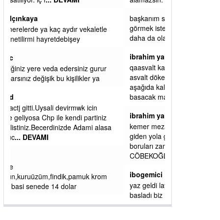
başkanım seni belediye başkanlığında da
görmek isteriz senin ereyliye katkın çok oldu
daha da olacaktır
ibrahim yalçınkaya
qaasvalt kansorejen madde mahalle aralarında
asvalt döke döke kaldırımlar ana yoldan
aşağıda kaldı bi yağmurda dükkanları su
basacak ma
... DEVAMI
ibrahim yalçınkaya
kemer mezarlık altı CİĞİRLİK deniz kenarına
giden yola gelin EREĞLİ BELEDİYESİ o
boruları zamanında tüm ereğli de RUHİ
CÖBEKOĞLU
... DEVAMI
ibogemici
yaz geldi layyy layyy layy lom festivalleri
başladı biz halk ekmek fabrikası kent lokantası
diyoruz ağacum yaz konserleri diyor