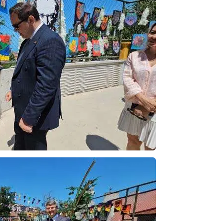
ibrahim yalçınkaya
POSBIYIK nerelerde ya kaç aydır vekaletle
belediye yönetilirmi hayretdebişey
Kadir inanc
Ekmek yediğiniz yere veda edersiniz gurur
tablosu yaparsınız değişik bu kişilikler ya
Muhammed
Valla tren kactj gitti.Uysali devirmwk icin
elinizden ne geliyosa Chp ile kendi partiniz
aleyhine calistiniz.Becerdinizde Adami alasa
ettiniz.Sonuc
... DEVAMI
Ali
1950 türkiye
ihracati,tütün,kuruüzüm,findik,pamuk krom
mdeni,kafa basi senede 14 dolar