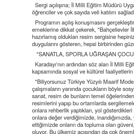
Sergi açılışına; İl Milli Eğitim Müdürü Uy
öğrenciler ve çok sayıda veli katılım sağlad
Programın açılış konuşmasını gerçekleştir
emeklerine dikkat çekerek, "Bahçelievler İl
hazırlamış oldukları resim sergisine hepiniz
duygularını gösteren, hepsi birbirinden güz
"SANATLA, SPORLA UĞRAŞAN ÇOCU
Karadayı'nın ardından söz alan İl Milli Eğ
kapsamında sosyal ve kültürel faaliyetlerin
"Biliyorsunuz Türkiye Yüzyılı Maarif Mode
çalışmaların yanında çocukların böyle sosyal
sanat, resim de bunların temel öğelerinden
resimlerini yapıp bu ortamlarda sergilemel
onlara rehberlik yaptıkları, yol gösterdikl
onlara değer verdiğimizde, inandığımızda, y
ettiğimizde onların da topluma olan güveni,
oluyor. Bu ülkemiz açısından da çok önemli