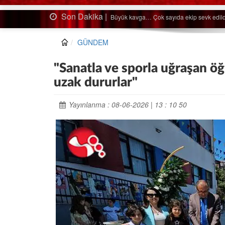
Son Dakika |
Ağaçtan düştü…
GÜNDEM
"Sanatla ve sporla uğraşan öğ
uzak dururlar"
Yayınlanma : 08-06-2026 | 13 : 10 50