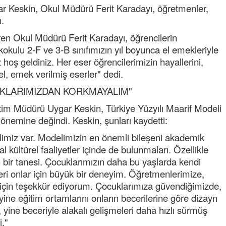
gar Keskin, Okul Müdürü Ferit Karadayı, öğretmenler,
ı.
en Okul Müdürü Ferit Karadayı, öğrencilerin
kokulu 2-F ve 3-B sınıfımızın yıl boyunca el emekleriyle
 hoş geldiniz. Her eser öğrencilerimizin hayallerini,
el, emek verilmiş eserler" dedi.
KLARIMIZDAN KORKMAYALIM"
Semih ÇOLAK
itim Müdürü Uygar Keskin, Türkiye Yüzyılı Maarif Modeli
SEÇMEN NE DEDİ?
 önemine değindi. Keskin, şunları kaydetti:
Op. Dr. Erol GÜNEN
limiz var. Modelimizin en önemli bileşeni akademik
Kemiklerinizi Sessizce Çürüten 6
 kültürel faaliyetler içinde de bulunmaları. Özellikle
Alışkanlık
 bir tanesi. Çocuklarımızın daha bu yaşlarda kendi
eri onlar için büyük bir deneyim. Öğretmenlerimize,
Şenol AZMAN
eri için teşekkür ediyorum. Çocuklarımıza güvendiğimizde,
“Aman doktor, yaman doktor.
Derdime bir çare!” – 2-
ine eğitim ortamlarını onların becerilerine göre dizayn
 yine beceriyle alakalı gelişmeleri daha hızlı sürmüş
Merve KIRAN
."
KİLO KONTROLÜNDE KİLİT