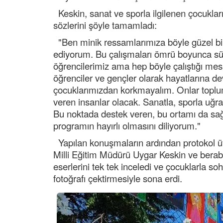
Keskin, sanat ve sporla ilgilenen çocukları
sözlerini şöyle tamamladı:
"Ben minik ressamlarımıza böyle güzel bir s
ediyorum. Bu çalışmaları ömrü boyunca sürs
öğrencilerimiz ama hep böyle çalıştığı mes
öğrenciler ve gençler olarak hayatlarına d
çocuklarımızdan korkmayalım. Onlar toplu
veren insanlar olacak. Sanatla, sporla uğra
Bu noktada destek veren, bu ortamı da sağ
programın hayırlı olmasını diliyorum."
Yapılan konuşmaların ardından protokol üyele
Milli Eğitim Müdürü Uygar Keskin ve berabe
eserlerini tek tek inceledi ve çocuklarla so
fotoğrafı çektirmesiyle sona erdi.