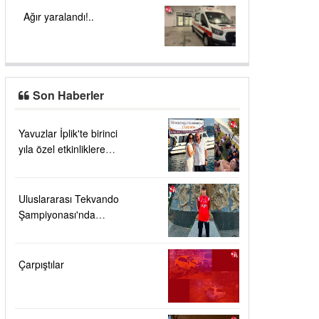
Ağır yaralandı!..
Son Haberler
Yavuzlar İplik'te birinci
yıla özel etkinliklere
yoğun ilgi....
Uluslararası Tekvando
Şampiyonası'nda
Karadeniz Ereğli'ye
büyük gurur
Çarpıştılar