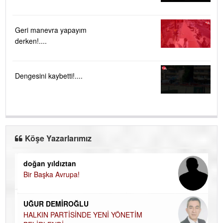
Geri manevra yapayım
derken!....
Dengesini kaybetti!....
Köşe Yazarlarımız
doğan yıldıztan
Di
Bir Başka Avrupa!
KA
Ha
UĞUR DEMİROĞLU
DÜ
AH
HALKIN PARTİSİNDE YENİ YÖNETİM