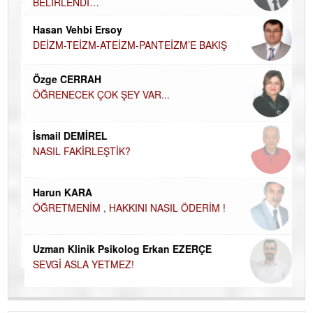
BELİRLENDİ…
Hü
Hasan Vehbi Ersoy
H
DEİZM-TEİZM-ATEİZM-PANTEİZM’E BAKIŞ
El
EC
Özge CERRAH
ÖĞRENECEK ÇOK ŞEY VAR...
Du
İN
NA
İsmail DEMİREL
NASIL FAKİRLEŞTİK?
Ku
Ço
Harun KARA
ÖĞRETMENİM , HAKKINI NASIL ÖDERİM !
Uzman Klinik Psikolog Erkan EZERÇE
SEVGİ ASLA YETMEZ!