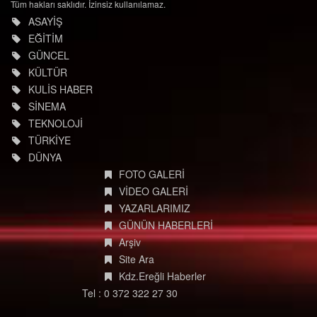
Tüm hakları saklıdır. İzinsiz kullanılamaz.
ASAYİŞ
EĞİTİM
GÜNCEL
KÜLTÜR
KULİS HABER
SİNEMA
TEKNOLOJİ
TÜRKİYE
DÜNYA
FOTO GALERİ
VİDEO GALERİ
YAZARLARIMIZ
GÜNÜN HABERLERİ
Arşiv
Site Ara
Kdz.Ereğli Haberler
Tel : 0 372 322 27 30