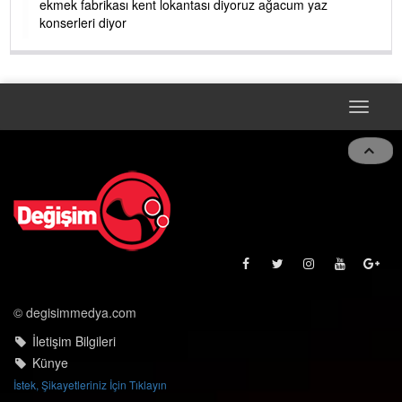
ekmek fabrikası kent lokantası diyoruz ağacum yaz
konserleri diyor
Toggle
navigat
© degisimmedya.com
İletişim Bilgileri
Künye
İstek, Şikayetleriniz İçin Tıklayın