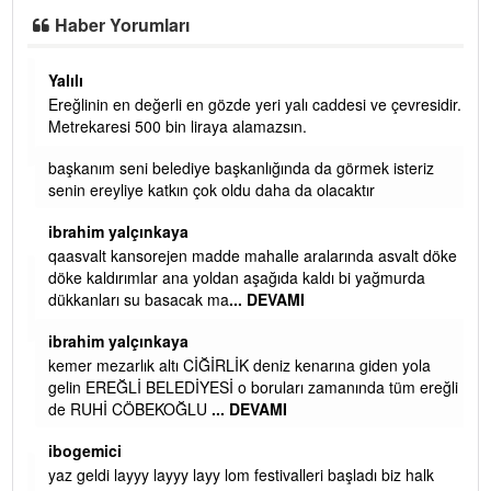
Haber Yorumları
Yalılı
Ereğlinin en değerli en gözde yeri yalı caddesi ve çevresidir.
 iç
Metrekaresi 500 bin liraya alamazsın.
başkanım seni belediye başkanlığında da görmek isteriz
senin ereyliye katkın çok oldu daha da olacaktır
ibrahim yalçınkaya
qaasvalt kansorejen madde mahalle aralarında asvalt döke
döke kaldırımlar ana yoldan aşağıda kaldı bi yağmurda
dükkanları su basacak ma
... DEVAMI
ibrahim yalçınkaya
kemer mezarlık altı CİĞİRLİK deniz kenarına giden yola
gelin EREĞLİ BELEDİYESİ o boruları zamanında tüm ereğli
de RUHİ CÖBEKOĞLU
... DEVAMI
AMI
ibogemici
yaz geldi layyy layyy layy lom festivalleri başladı biz halk