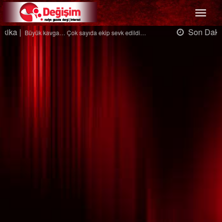
Menü
Son Dakika |
Ağaçtan düştü…