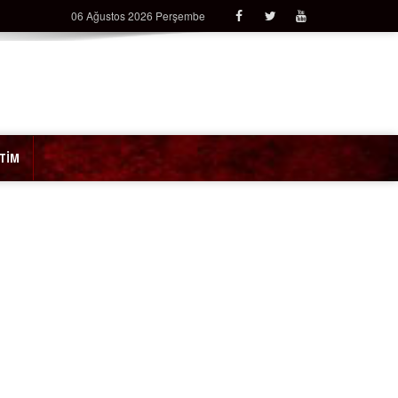
06 Ağustos 2026 Perşembe
İTİM