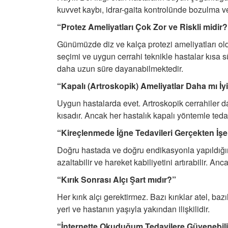
kuvvet kaybı, idrar-gaita kontrolünde bozulma vey
“Protez Ameliyatları Çok Zor ve Riskli midir?
Günümüzde diz ve kalça protezi ameliyatları old
seçimi ve uygun cerrahi teknikle hastalar kısa sür
daha uzun süre dayanabilmektedir.
“Kapalı (Artroskopik) Ameliyatlar Daha mı İy
Uygun hastalarda evet. Artroskopik cerrahiler da
kısadır. Ancak her hastalık kapalı yöntemle ted
“Kireçlenmede İğne Tedavileri Gerçekten İşe
Doğru hastada ve doğru endikasyonla yapıldığın
azaltabilir ve hareket kabiliyetini artırabilir. An
“Kırık Sonrası Alçı Şart mıdır?”
Her kırık alçı gerektirmez. Bazı kırıklar atel, bazı
yeri ve hastanın yaşıyla yakından ilişkilidir.
“İnternette Okuduğum Tedavilere Güvenebil