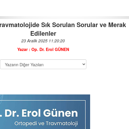
ravmatolojide Sık Sorulan Sorular ve Merak
Edilenler
Ortopedide Ultrason: Tanı ve
23 Aralik 2025 11:20:20
Tedavide Yeni Dönem
Yazar : Op. Dr. Erol GÜNEN
03-04-2025 | 09 : 10 35
Ortopedide Ucuz İmplant,
Pahalı Sonuçlar Doğurabilir!
21-03-2025 | 12 : 04 10
Yanlış Ayakkabı: Ağrılı Ayak ve
Ayak Bileği!
18-04-2025 | 11 : 04 03
Sınıkçılardan Uzak Durun,
Bilime Güvenin!
06-05-2025 | 11 : 12 15