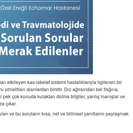
Kaplıca Gerçekten Faydalı mı?
25-06-2025 | 08 : 57 34
Semih ÇOLAK
SEÇMEN NE DEDİ?
 etkileyen kas-iskelet sistemi hastalıklarıyla ilgilenen bir
Op. Dr. Erol GÜNEN
 yöneltilen alanlardan biridir. Diz ağrısından bel fıtığına,
Kemiklerinizi Sessizce Çürüten 6
r pek çok konuda kulaktan dolma bilgiler, yanlış inanışlar ve
Alışkanlık
za çıkar.
Şenol AZMAN
uları ve bu soruların kısa, net ve bilimsel yanıtlarını paylaşmak
“Aman doktor, yaman doktor.
Derdime bir çare!” – 2-
Merve KIRAN