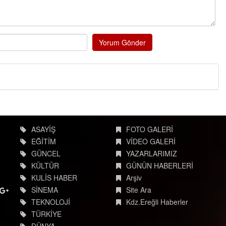
Yorum Gönder
ASAYİŞ
FOTO GALERİ
EĞİTİM
VİDEO GALERİ
GÜNCEL
YAZARLARIMIZ
KÜLTÜR
GÜNÜN HABERLERİ
KULİS HABER
Arşiv
SİNEMA
Site Ara
TEKNOLOJİ
Kdz.Ereğli Haberler
TÜRKİYE