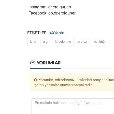
Instagram: dr.erolgunen
Facebook: op.dr.erolgünen
ETİKETLER :
Yazdır
kırık
alçı
kireçlenme
protez
bel fıtığı
YORUMLAR
Yorumlar, editörlerimiz tarafından onaylandıktan
içeren yorumlar onaylanmamaktadır.