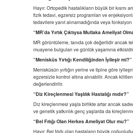
Hayır. Ortopedik hastalıkların büyük bir kısmı amel
fizik tedavi, egzersiz programları ve enjeksiyonl
tedavilere yanıt alınamadığında veya fonksiyon 
“MR’da Yırtık Çıktıysa Mutlaka Ameliyat Olm
MR görüntüleme, tanıda çok değerlidir ancak tek 
muayene bulguları ve günlük yaşamına etkisidir. 
“Menisküs Yırtığı Kendiliğinden İyileşir mi?”
Menisküsün yırtığın yerine ve tipine göre iyileşme
egzersizle kontrol altına alınabilir. Ancak kilitl
değerlendirilir.
“Diz Kireçlenmesi Yaşlılık Hastalığı mıdır?”
Diz kireçlenmesi yaşla birlikte artar ancak sadece
ve genetik yatkınlık genç yaşlarda da kireçlenmeye
“Bel Fıtığı Olan Herkes Ameliyat Olur mu?”
Hayır. Bel fıtığı olan hastaların büyük çoğunluğu