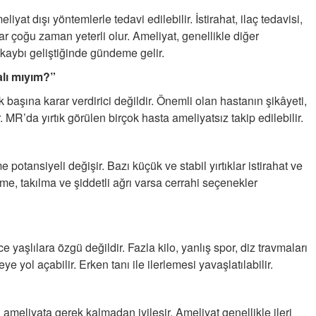
KİLO KONTROLÜNDE KİLİT
iyat dışı yöntemlerle tedavi edilebilir. İstirahat, ilaç tedavisi,
NOKTA: ARA ÖĞÜNLER
ar çoğu zaman yeterli olur. Ameliyat, genellikle diğer
kaybı geliştiğinde gündeme gelir.
Konuk Yazar
Temiz enerji ve gelecek
alı mıyım?”
mücadelesi
başına karar verdirici değildir. Önemli olan hastanın şikâyeti,
Uğuralp CİVELEK
MR’da yırtık görülen birçok hasta ameliyatsız takip edilebilir.
“Bu bir suç duyurusudur”
Özkan Doğan
 potansiyeli değişir. Bazı küçük ve stabil yırtıklar istirahat ve
YEREL RADYO VE REKLAM
enme, takılma ve şiddetli ağrı varsa cerrahi seçenekler
 yaşlılara özgü değildir. Fazla kilo, yanlış spor, diz travmaları
 yol açabilir. Erken tanı ile ilerlemesi yavaşlatılabilir.
 ameliyata gerek kalmadan iyileşir. Ameliyat genellikle ileri