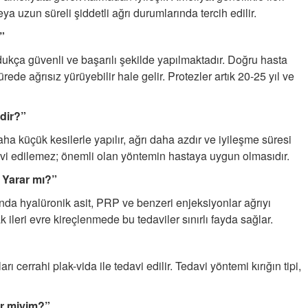
a uzun süreli şiddetli ağrı durumlarında tercih edilir.
”
ukça güvenli ve başarılı şekilde yapılmaktadır. Doğru hasta
ede ağrısız yürüyebilir hale gelir. Protezler artık 20-25 yıl ve
idir?”
ha küçük kesilerle yapılır, ağrı daha azdır ve iyileşme süresi
avi edilemez; önemli olan yöntemin hastaya uygun olmasıdır.
 Yarar mı?”
da hyalüronik asit, PRP ve benzeri enjeksiyonlar ağrıyı
cak ileri evre kireçlenmede bu tedaviler sınırlı fayda sağlar.
ları cerrahi plak-vida ile tedavi edilir. Tedavi yöntemi kırığın tipi,
ir miyim?”