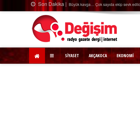
Son Dakika |
 edildi…
Ağaçtan düş
SİYASET
AKÇAKOCA
EKONOMİ