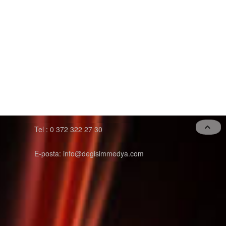
Tel : 0 372 322 27 30
E-posta: info@degisimmedya.com