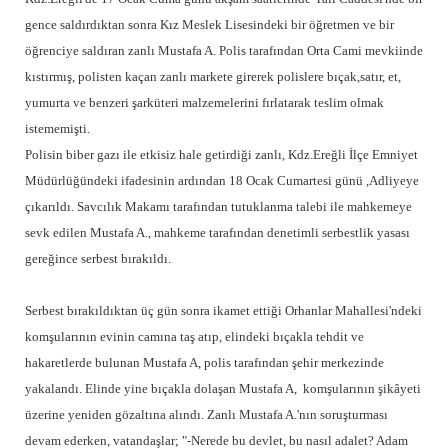
gence saldırdıktan sonra Kız Meslek Lisesindeki bir öğretmen ve bir
öğrenciye saldıran zanlı Mustafa A. Polis tarafından Orta Cami mevkiinde
kıstırmış, polisten kaçan zanlı markete girerek polislere bıçak,satır, et,
yumurta ve benzeri şarküteri malzemelerini fırlatarak teslim olmak
istememişti.
Polisin biber gazı ile etkisiz hale getirdiği zanlı, Kdz.Ereğli İlçe Emniyet
Müdürlüğündeki ifadesinin ardından 18 Ocak Cumartesi günü ,Adliyeye
çıkarıldı. Savcılık Makamı tarafından tutuklanma talebi ile mahkemeye
sevk edilen Mustafa A., mahkeme tarafından denetimli serbestlik yasası
gereğince serbest bırakıldı.
Serbest bırakıldıktan üç gün sonra ikamet ettiği Orhanlar Mahallesi'ndeki
komşularının evinin camına taş atıp, elindeki bıçakla tehdit ve
hakaretlerde bulunan Mustafa A, polis tarafından şehir merkezinde
yakalandı. Elinde yine bıçakla dolaşan Mustafa A, komşularının şikâyeti
üzerine yeniden gözaltına alındı. Zanlı Mustafa A.'nın soruşturması
devam ederken, vatandaşlar; "-Nerede bu devlet, bu nasıl adalet? Adam