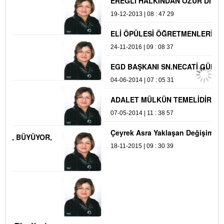
EREĞLİ HALKINDAN ÖZÜR DİLİYORUM...
19-12-2013 | 08 : 47 29
ELİ ÖPÜLESİ ÖĞRETMENLERİMİZ...
24-11-2016 | 09 : 08 37
EGD BAŞKANI SN.NECATİ GÜNAY'a SORULAR...
04-06-2014 | 07 : 05 31
ADALET MÜLKÜN TEMELİDİR...
07-05-2014 | 11 : 38 57
Çeyrek Asra Yaklaşan Değişim...
18-11-2015 | 09 : 30 39