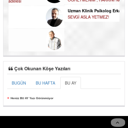
K
Uzman Klinik Psikolog Erkan EZERÇE
Ç
SEVGİ ASLA YETMEZ!
Çok Okunan Köşe Yazıları
BUGÜN
BU HAFTA
BU AY
»
Henüz BU AY Yazı Görünmüyor