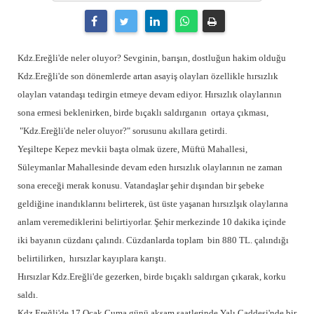
Kdz.Ereğli'de neler oluyor? Sevginin, barışın, dostluğun hakim olduğu
Kdz.Ereğli'de son dönemlerde artan asayiş olayları özellikle hırsızlık
olayları vatandaşı tedirgin etmeye devam ediyor. Hırsızlık olaylarının
sona ermesi beklenirken, birde bıçaklı saldırganın ortaya çıkması,
"Kdz.Ereğli'de neler oluyor?" sorusunu akıllara getirdi.
Yeşiltepe Kepez mevkii başta olmak üzere, Müftü Mahallesi,
Süleymanlar Mahallesinde devam eden hırsızlık olaylarının ne zaman
sona ereceği merak konusu. Vatandaşlar şehir dışından bir şebeke
geldiğine inandıklarını belirterek, üst üste yaşanan hırsızlşık olaylarına
anlam veremediklerini belirtiyorlar. Şehir merkezinde 10 dakika içinde
iki bayanın cüzdanı çalındı. Cüzdanlarda toplam bin 880 TL. çalındığı
belirtilirken, hırsızlar kayıplara karıştı.
Hırsızlar Kdz.Ereğli'de gezerken, birde bıçaklı saldırgan çıkarak, korku
saldı.
Kdz.Ereğli'de 17 Ocak Cuma günü akşam saatlerinde Yalı Caddesi'nde bir