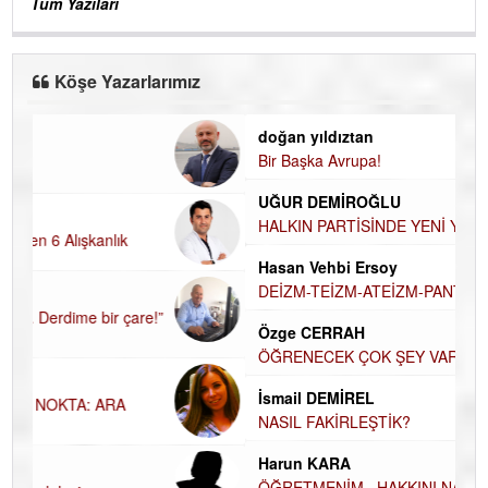
Tüm Yazıları
Köşe Yazarlarımız
doğan yıldıztan
D
Bir Başka Avrupa!
UĞUR DEMİROĞLU
HALKIN PARTİSİNDE YENİ YÖNETİM BELİRLENDİ…
Hasan Vehbi Ersoy
H
DEİZM-TEİZM-ATEİZM-PANTEİZM’E BAKIŞ
Özge CERRAH
E
ÖĞRENECEK ÇOK ŞEY VAR...
İsmail DEMİREL
D
NASIL FAKİRLEŞTİK?
Harun KARA
ÖĞRETMENİM , HAKKINI NASIL ÖDERİM !