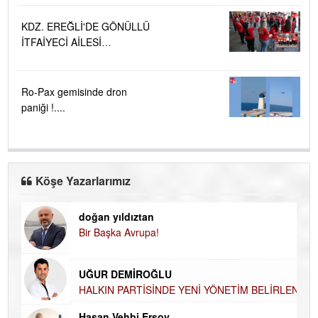
KDZ. EREĞLİ'DE GÖNÜLLÜ
İTFAİYECİ AİLESİ
BÜYÜYOR...
Ro-Pax gemisinde dron
paniği !....
Köşe Yazarlarımız
doğan yıldıztan
Di
Bir Başka Avrupa!
KA
Ha
UĞUR DEMİROĞLU
DÜ
AH
HALKIN PARTİSİNDE YENİ YÖNETİM
BELİRLENDİ…
Hü