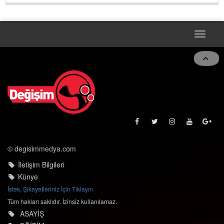
konserleri diyor
Toggle
naviga
© degisimmedya.com
İletişim Bilgileri
Künye
İstek, Şikayetleriniz İçin Tıklayın
Tüm hakları saklıdır. İzinsiz kullanılamaz.