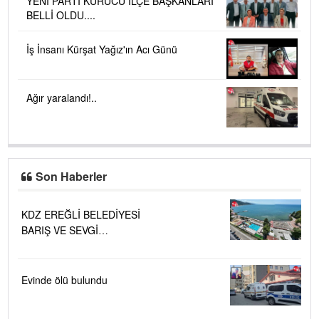
YENİ PARTİ KURUCU İLÇE BAŞKANLARI
BELLİ OLDU....
İş İnsanı Kürşat Yağız'ın Acı Günü
Ağır yaralandı!..
Son Haberler
KDZ EREĞLİ BELEDİYESİ
BARIŞ VE SEVGİ
PLAJLARINDA DENİZ SUYU
KALİTESİ "MÜKEMMEL"
Evinde ölü bulundu