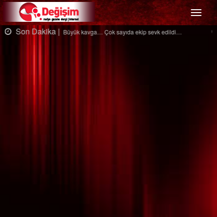
Menü
Son Dakika |
Ağaçtan düştü…