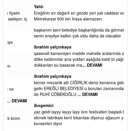
Yalılı
Ereğlinin en değerli en gözde yeri yalı caddesi ve çevresidir.
 iç
Metrekaresi 500 bin liraya alamazsın.
başkanım seni belediye başkanlığında da görmek isteriz
senin ereyliye katkın çok oldu daha da olacaktır
ibrahim yalçınkaya
qaasvalt kansorejen madde mahalle aralarında asvalt döke
döke kaldırımlar ana yoldan aşağıda kaldı bi yağmurda
dükkanları su basacak ma
... DEVAMI
ibrahim yalçınkaya
kemer mezarlık altı CİĞİRLİK deniz kenarına giden yola
gelin EREĞLİ BELEDİYESİ o boruları zamanında tüm ereğli
de RUHİ CÖBEKOĞLU
... DEVAMI
AMI
ibogemici
yaz geldi layyy layyy layy lom festivalleri başladı biz halk
ekmek fabrikası kent lokantası diyoruz ağacum yaz