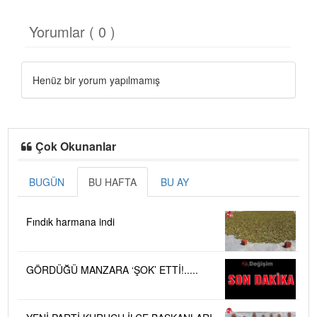
Yorumlar ( 0 )
Henüz bir yorum yapılmamış
Çok Okunanlar
BUGÜN
BU HAFTA
BU AY
Fındık harmana indi
GÖRDÜĞÜ MANZARA ‘ŞOK’ ETTİ!.....