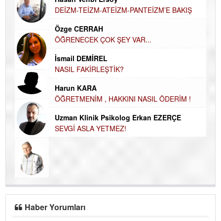
Hasan Vehbi Ersoy
H
DEİZM-TEİZM-ATEİZM-PANTEİZM’E BAKIŞ
El
EC
Özge CERRAH
ÖĞRENECEK ÇOK ŞEY VAR...
Du
İN
NA
İsmail DEMİREL
NASIL FAKİRLEŞTİK?
Ku
Ço
Harun KARA
ÖĞRETMENİM , HAKKINI NASIL ÖDERİM !
Uzman Klinik Psikolog Erkan EZERÇE
SEVGİ ASLA YETMEZ!
Haber Yorumları