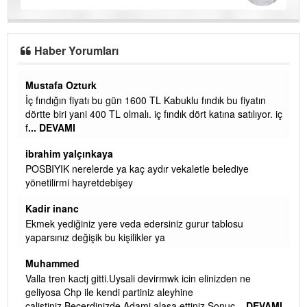
Haber Yorumları
Mustafa Ozturk
Ya
İç fındığın fiyatı bu gün 1600 TL Kabuklu fındık bu fiyatın
Er
dörtte biri yani 400 TL olmalı. iç fındık dört katına satılıyor. iç
Me
f
... DEVAMI
b
ibrahim yalçınkaya
se
POSBIYIK nerelerde ya kaç aydır vekaletle belediye
i
yönetilirmi hayretdebişey
q
Kadir inanc
dö
d
Ekmek yediğiniz yere veda edersiniz gurur tablosu
yaparsınız değişik bu kişilikler ya
i
Muhammed
ke
g
Valla tren kactj gitti.Uysali devirmwk icin elinizden ne
d
geliyosa Chp ile kendi partiniz aleyhine
calistiniz.Becerdinizde Adami alasa ettiniz.Sonuc
... DEVAMI