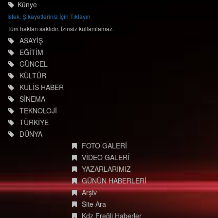
Künye
İstek, Şikayetleriniz İçin Tıklayın
Tüm hakları saklıdır. İzinsiz kullanılamaz.
ASAYİŞ
EĞİTİM
GÜNCEL
KÜLTÜR
KULİS HABER
SİNEMA
TEKNOLOJİ
TÜRKİYE
DÜNYA
FOTO GALERİ
VİDEO GALERİ
YAZARLARIMIZ
GÜNÜN HABERLERİ
Arşiv
Site Ara
Kdz.Ereğli Haberler