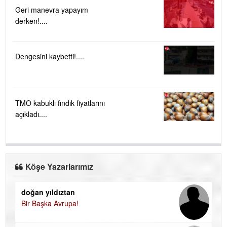
Geri manevra yapayım
derken!....
Dengesini kaybetti!....
TMO kabuklı fındık fiyatlarını
açıkladı....
Köşe Yazarlarımız
doğan yıldıztan
Di
Bir Başka Avrupa!
KA