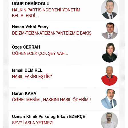
UĞUR DEMİROĞLU
Ha
HALKIN PARTİSİNDE YENİ YÖNETİM
DÜ
BELİRLENDİ…
MÜ
Hü
Hasan Vehbi Ersoy
H
DEİZM-TEİZM-ATEİZM-PANTEİZM’E BAKIŞ
El
Özge CERRAH
EC
ÖĞRENECEK ÇOK ŞEY VAR...
Hİ
Du
İsmail DEMİREL
İN
NASIL FAKİRLEŞTİK?
AM
Ku
Harun KARA
Ço
ÖĞRETMENİM , HAKKINI NASIL ÖDERİM !
Uzman Klinik Psikolog Erkan EZERÇE
SEVGİ ASLA YETMEZ!