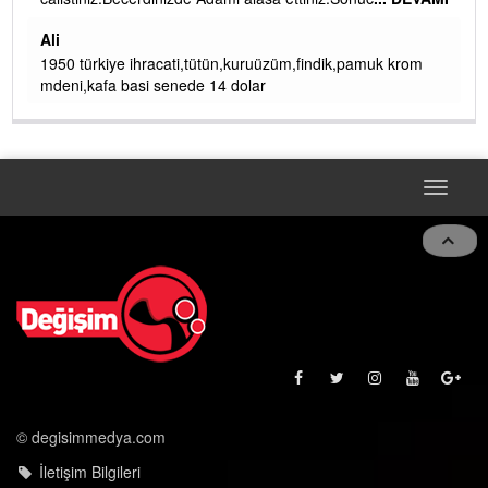
i
Ali
ya
e
1950 türkiye ihracati,tütün,kuruüzüm,findik,pamuk krom
ko
mdeni,kafa basi senede 14 dolar
Toggle
naviga
© degisimmedya.com
İletişim Bilgileri