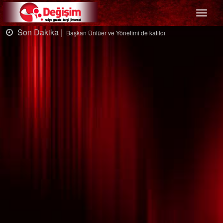
Menü
Son Dakika |
Başkan Ünlüer ve Yönetimi de katıldı