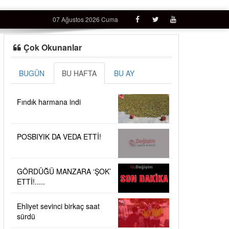
07 Ağustos 2026 Cuma
Çok Okunanlar
BUGÜN
BU HAFTA
BU AY
Fındık harmana indi
POSBIYIK DA VEDA ETTİ!
GÖRDÜĞÜ MANZARA ‘ŞOK’
ETTİ!.....
Ehliyet sevinci birkaç saat
sürdü