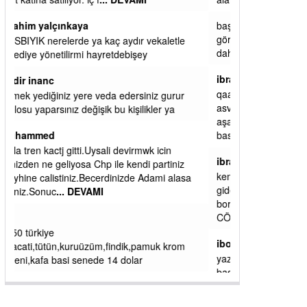
başkanım seni belediye başkanlığında da
görmek isteriz senin ereyliye katkın çok oldu
daha da olacaktır
ibrahim yalçınkaya
qaasvalt kansorejen madde mahalle aralarında
asvalt döke döke kaldırımlar ana yoldan
aşağıda kaldı bi yağmurda dükkanları su
basacak ma
... DEVAMI
ibrahim yalçınkaya
kemer mezarlık altı CİĞİRLİK deniz kenarına
giden yola gelin EREĞLİ BELEDİYESİ o
boruları zamanında tüm ereğli de RUHİ
CÖBEKOĞLU
... DEVAMI
ibogemici
yaz geldi layyy layyy layy lom festivalleri
başladı biz halk ekmek fabrikası kent lokantası
diyoruz ağacum yaz konserleri diyor