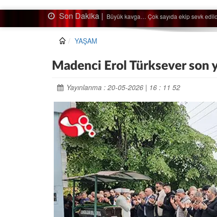
Son Dakika |
Ağaçtan düştü…
YAŞAM
Madenci Erol Türksever son 
Yayınlanma : 20-05-2026 | 16 : 11 52