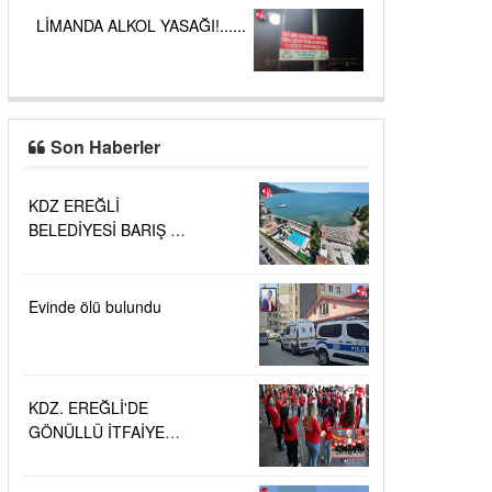
LİMANDA ALKOL YASAĞI!......
Son Haberler
KDZ EREĞLİ
BELEDİYESİ BARIŞ VE
SEVGİ PLAJLARINDA
DENİZ SUYU
KALİTESİ
Evinde ölü bulundu
"MÜKEMMEL"
KDZ. EREĞLİ'DE
GÖNÜLLÜ İTFAİYECİ
AİLESİ BÜYÜYOR...