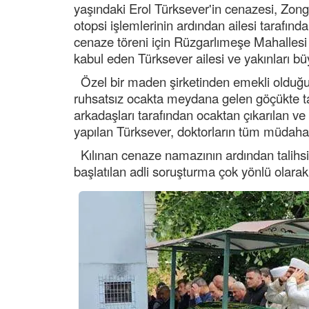
yaşındaki Erol Türksever'in cenazesi, Zon
otopsi işlemlerinin ardından ailesi tarafınd
cenaze töreni için Rüzgarlımeşe Mahallesi 
kabul eden Türksever ailesi ve yakınları b
Özel bir maden şirketinden emekli olduğu 
ruhsatsız ocakta meydana gelen göçükte t
arkadaşları tarafından ocaktan çıkarılan v
yapılan Türksever, doktorların tüm müdaha
Kılınan cenaze namazının ardından talihsiz 
başlatılan adli soruşturma çok yönlü olara