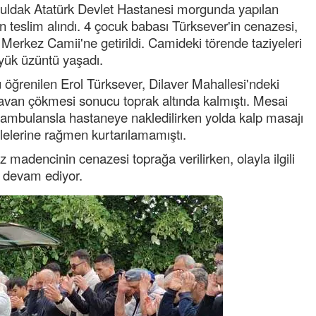
guldak Atatürk Devlet Hastanesi morgunda yapılan
an teslim alındı. 4 çocuk babası Türksever'in cenazesi,
Merkez Camii'ne getirildi. Camideki törende taziyeleri
üyük üzüntü yaşadı.
öğrenilen Erol Türksever, Dilaver Mahallesi'ndeki
avan çökmesi sonucu toprak altında kalmıştı. Mesai
e ambulansla hastaneye nakledilirken yolda kalp masajı
lelerine rağmen kurtarılamamıştı.
Semih ÇOLAK
SEÇMEN NE DEDİ?
madencinin cenazesi toprağa verilirken, olayla ilgili
k devam ediyor.
Op. Dr. Erol GÜNEN
Kemiklerinizi Sessizce Çürüten 6
Alışkanlık
Şenol AZMAN
“Aman doktor, yaman doktor.
Derdime bir çare!” – 2-
Merve KIRAN
KİLO KONTROLÜNDE KİLİT