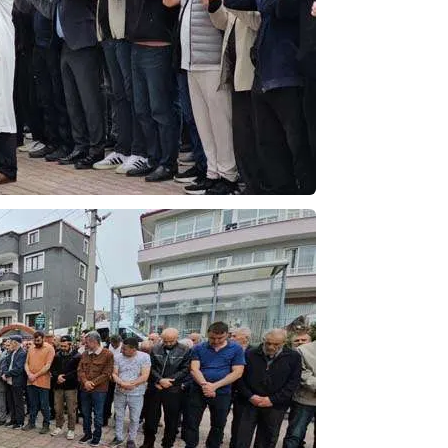
NOKTA: ARA ÖĞÜNLER
Konuk Yazar
Temiz enerji ve gelecek
mücadelesi
Uğuralp CİVELEK
“Bu bir suç duyurusudur”
Özkan Doğan
YEREL RADYO VE REKLAM
Mustafa Ozturk
İç fındığın fiyatı bu gün 1600 TL Kabuklu fınd
bu fiyatın dörtte biri yani 400 TL olmalı. iç fın
dört katına satılıyor. iç f
... DEVAMI