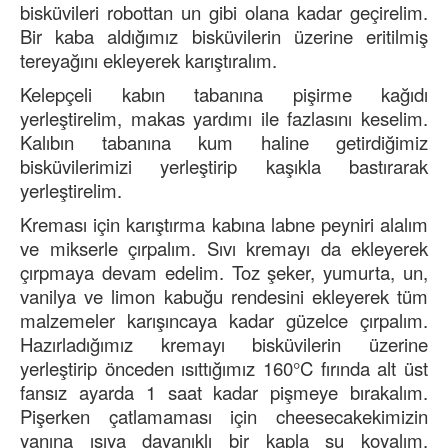
bisküvileri robottan un gibi olana kadar geçirelim.
Bir kaba aldığımız bisküvilerin üzerine eritilmiş
tereyağını ekleyerek karıştıralım.
Kelepçeli kabın tabanına pişirme kağıdı
yerleştirelim, makas yardımı ile fazlasını keselim.
Kalıbın tabanına kum haline getirdiğimiz
bisküvilerimizi yerleştirip kaşıkla bastırarak
yerleştirelim.
Kreması için karıştırma kabına labne peyniri alalım
ve mikserle çırpalım. Sıvı kremayı da ekleyerek
çırpmaya devam edelim. Toz şeker, yumurta, un,
vanilya ve limon kabuğu rendesini ekleyerek tüm
malzemeler karışıncaya kadar güzelce çırpalım.
Hazırladığımız kremayı bisküvilerin üzerine
yerleştirip önceden ısıttığımız 160°C fırında alt üst
fansız ayarda 1 saat kadar pişmeye bırakalım.
Pişerken çatlamaması için cheesecakekimizin
yanına ısıya dayanıklı bir kapla su koyalım.