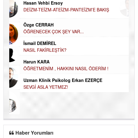
Hü
Hasan Vehbi Ersoy
H
DEİZM-TEİZM-ATEİZM-PANTEİZM’E BAKIŞ
El
EC
Özge CERRAH
ÖĞRENECEK ÇOK ŞEY VAR...
Du
İN
NA
İsmail DEMİREL
NASIL FAKİRLEŞTİK?
Ku
Ço
Harun KARA
ÖĞRETMENİM , HAKKINI NASIL ÖDERİM !
Uzman Klinik Psikolog Erkan EZERÇE
SEVGİ ASLA YETMEZ!
Haber Yorumları