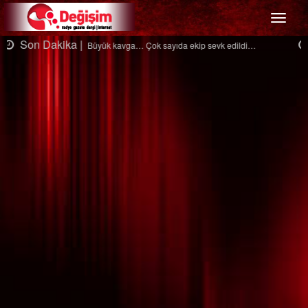
Menü
Son Dakika |
Ağaçtan düştü…