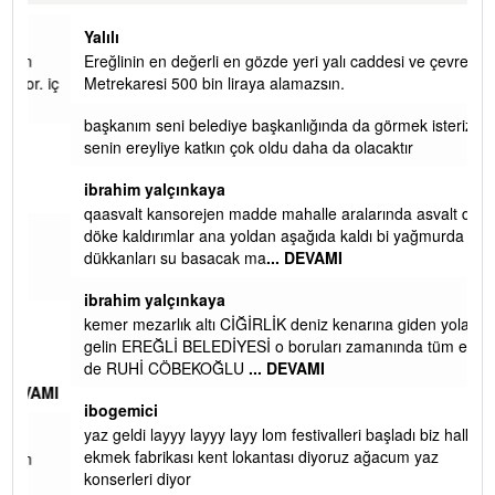
Yalılı
Ereğlinin en değerli en gözde yeri yalı caddesi ve çevresidir.
 iç
Metrekaresi 500 bin liraya alamazsın.
başkanım seni belediye başkanlığında da görmek isteriz
senin ereyliye katkın çok oldu daha da olacaktır
ibrahim yalçınkaya
qaasvalt kansorejen madde mahalle aralarında asvalt döke
döke kaldırımlar ana yoldan aşağıda kaldı bi yağmurda
dükkanları su basacak ma
... DEVAMI
ibrahim yalçınkaya
kemer mezarlık altı CİĞİRLİK deniz kenarına giden yola
gelin EREĞLİ BELEDİYESİ o boruları zamanında tüm ereğli
de RUHİ CÖBEKOĞLU
... DEVAMI
AMI
ibogemici
yaz geldi layyy layyy layy lom festivalleri başladı biz halk
ekmek fabrikası kent lokantası diyoruz ağacum yaz
konserleri diyor