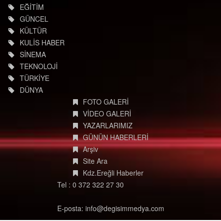
EĞİTİM
GÜNCEL
KÜLTÜR
KULİS HABER
SİNEMA
TEKNOLOJİ
TÜRKİYE
DÜNYA
FOTO GALERİ
VİDEO GALERİ
YAZARLARIMIZ
GÜNÜN HABERLERİ
Arşiv
Site Ara
Kdz.Ereğli Haberler
Tel : 0 372 322 27 30
E-posta: info@degisimmedya.com