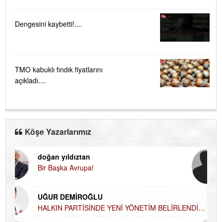
Dengesini kaybetti!....
TMO kabuklı fındık fiyatlarını
açıkladı....
Köşe Yazarlarımız
doğan yıldıztan
Di
Bir Başka Avrupa!
KA
Ha
UĞUR DEMİROĞLU
DÜ
AH
HALKIN PARTİSİNDE YENİ YÖNETİM
BELİRLENDİ…