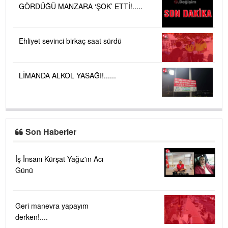
GÖRDÜĞÜ MANZARA ‘ŞOK’ ETTİ!.....
Ehliyet sevinci birkaç saat sürdü
LİMANDA ALKOL YASAĞI!......
Son Haberler
İş İnsanı Kürşat Yağız'ın Acı
Günü
Geri manevra yapayım
derken!....