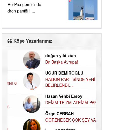
Ro-Pax gemisinde
dron paniği !....
Köşe Yazarlarımız
doğan yıldıztan
Dilek Şen Kara
Bir Başka Avrupa!
KAYIP-YAS SÜR
Hamdi Güner
UĞUR DEMİROĞLU
DÜNYASI İÇİN
MÜSLÜMAN AHİ
HALKIN PARTİSİNDE YENİ
YÖNETİM BELİRLENDİ…
Hüseyin Aksak
Hasan Vehbi Ersoy
HAVADAN SUD
DEİZM-TEİZM-ATEİZM-PANTEİZM’E BAKIŞ
Elif Yapıcı
Özge CERRAH
ECHO İLE NARC
HİKÂYESİ
ÖĞRENECEK ÇOK ŞEY VAR...