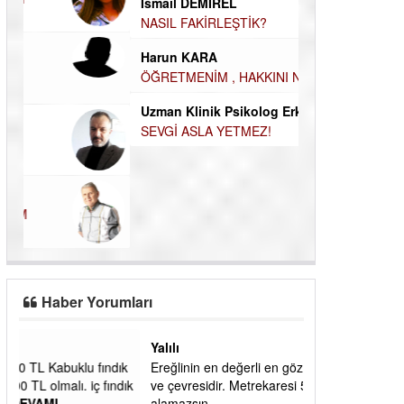
Durul Mert M.A
İNSANLARIN E
İsmail DEMİREL
MUTLULUK AMA
NASIL FAKİRLEŞTİK?
OLABİLİRİZ?
Kudret Yavuz E
Harun KARA
Çocuğunuz her 
ÖĞRETMENİM , HAKKINI NASIL
ÖDERİM !
Uzman Klinik Psikolog Erkan EZERÇE
SEVGİ ASLA YETMEZ!
Haber Yorumları
Yalılı
ık
Ereğlinin en değerli en gözde yeri yalı caddesi
dık
ve çevresidir. Metrekaresi 500 bin liraya
alamazsın.