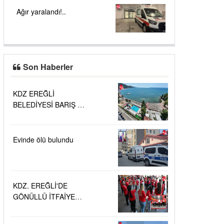
Ağır yaralandı!..
Son Haberler
KDZ EREĞLİ
BELEDİYESİ BARIŞ VE
SEVGİ PLAJLARINDA
DENİZ SUYU
KALİTESİ
Evinde ölü bulundu
"MÜKEMMEL"
KDZ. EREĞLİ'DE
GÖNÜLLÜ İTFAİYECİ
AİLESİ BÜYÜYOR...