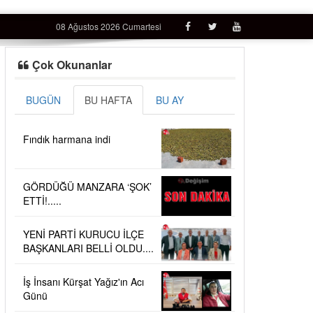
08 Ağustos 2026 Cumartesi
Çok Okunanlar
BUGÜN
BU HAFTA
BU AY
Fındık harmana indi
GÖRDÜĞÜ MANZARA ‘ŞOK’
ETTİ!.....
YENİ PARTİ KURUCU İLÇE
BAŞKANLARI BELLİ OLDU....
İş İnsanı Kürşat Yağız'ın Acı
Günü