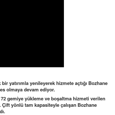
Semih ÇOLAK
SEÇMEN NE DEDİ?
Op. Dr. Erol GÜNEN
Kemiklerinizi Sessizce Çürüten 6
Alışkanlık
k bir yatırımla yenileyerek hizmete açtığı Bozhane
Şenol AZMAN
nefes olmaya devam ediyor.
“Aman doktor, yaman doktor.
72 gemiye yükleme ve boşaltma hizmeti verilen
Derdime bir çare!” – 2-
. Çift yönlü tam kapasiteyle çalışan Bozhane
Merve KIRAN
dı.
KİLO KONTROLÜNDE KİLİT