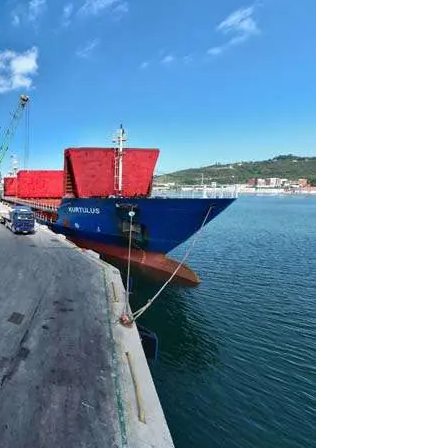
ibrahim yalçınkaya
POSBIYIK nerelerde ya kaç aydır vekaletle
belediye yönetilirmi hayretdebişey
Kadir inanc
Ekmek yediğiniz yere veda edersiniz gurur
tablosu yaparsınız değişik bu kişilikler ya
Muhammed
Valla tren kactj gitti.Uysali devirmwk icin
elinizden ne geliyosa Chp ile kendi partiniz
aleyhine calistiniz.Becerdinizde Adami alasa
ettiniz.Sonuc
... DEVAMI
Ali
1950 türkiye
ihracati,tütün,kuruüzüm,findik,pamuk krom
mdeni,kafa basi senede 14 dolar