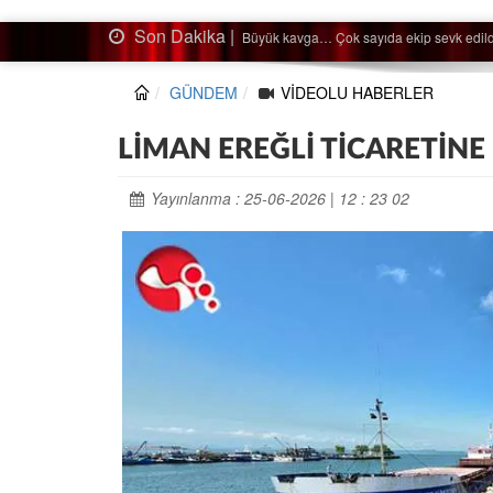
Son Dakika |
Ağaçtan düştü…
GÜNDEM
VİDEOLU HABERLER
LİMAN EREĞLİ TİCARETİNE 
Yayınlanma : 25-06-2026 | 12 : 23 02