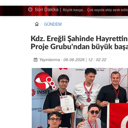
Son Dakika |
Ağaçtan düştü…
GÜNDEM
Kdz. Ereğli Şahinde Hayrettin
Proje Grubu'ndan büyük başa
Yayınlanma : 06-06-2026 | 12 : 02 22