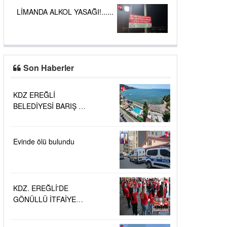
LİMANDA ALKOL YASAĞI!......
Son Haberler
KDZ EREĞLİ
BELEDİYESİ BARIŞ VE
SEVGİ PLAJLARINDA
DENİZ SUYU
KALİTESİ
Evinde ölü bulundu
"MÜKEMMEL"
KDZ. EREĞLİ'DE
GÖNÜLLÜ İTFAİYECİ
AİLESİ BÜYÜYOR...