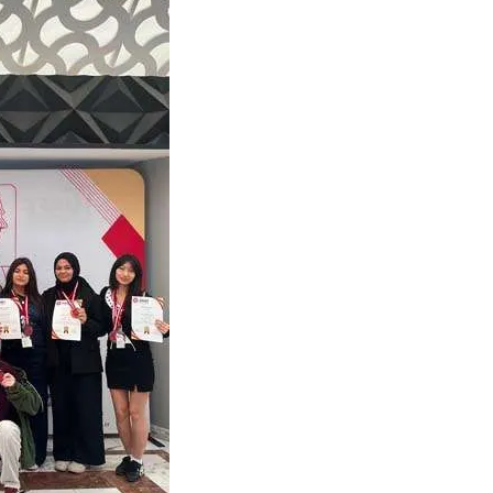
ibrahim yalçınkaya
POSBIYIK nerelerde ya kaç aydır vekaletle
belediye yönetilirmi hayretdebişey
Kadir inanc
Ekmek yediğiniz yere veda edersiniz gurur
tablosu yaparsınız değişik bu kişilikler ya
Muhammed
Valla tren kactj gitti.Uysali devirmwk icin
elinizden ne geliyosa Chp ile kendi partiniz
aleyhine calistiniz.Becerdinizde Adami alasa
ettiniz.Sonuc
... DEVAMI
Ali
1950 türkiye
ihracati,tütün,kuruüzüm,findik,pamuk krom
mdeni,kafa basi senede 14 dolar