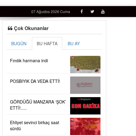
07 Ağustos 2026 Cuma
Çok Okunanlar
BUGÜN
BU HAFTA
BU AY
Fındık harmana indi
POSBIYIK DA VEDA ETTİ!
GÖRDÜĞÜ MANZARA ‘ŞOK’
ETTİ!.....
Ehliyet sevinci birkaç saat
sürdü