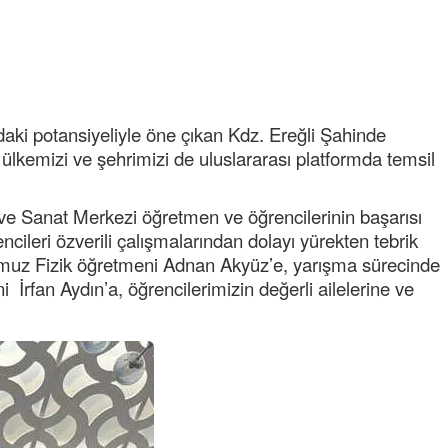
NOKTA: ARA ÖĞÜNLER
Konuk Yazar
Temiz enerji ve gelecek
mücadelesi
daki potansiyeliyle öne çıkan Kdz. Ereğli Şahinde
Uğuralp CİVELEK
ülkemizi ve şehrimizi de uluslararası platformda temsil
“Bu bir suç duyurusudur”
ve Sanat Merkezi öğretmen ve öğrencilerinin başarısı
Özkan Doğan
rencileri özverili çalışmalarından dolayı yürekten tebrik
YEREL RADYO VE REKLAM
muz Fizik öğretmeni Adnan Akyüz’e, yarışma sürecinde
 İrfan Aydın’a, öğrencilerimizin değerli ailelerine ve
Mustafa Ozturk
İç fındığın fiyatı bu gün 1600 TL Kabuklu fınd
bu fiyatın dörtte biri yani 400 TL olmalı. iç fın
dört katına satılıyor. iç f
... DEVAMI