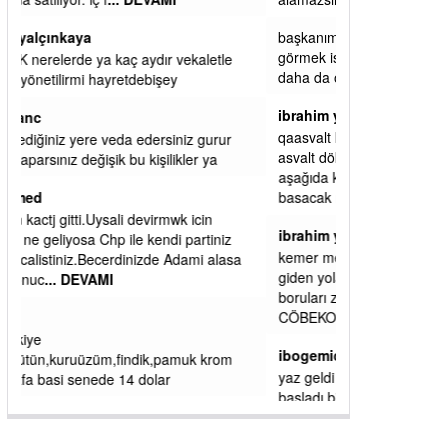
başkanım seni belediye başkanlığında da
görmek isteriz senin ereyliye katkın çok oldu
daha da olacaktır
ibrahim yalçınkaya
qaasvalt kansorejen madde mahalle aralarında
asvalt döke döke kaldırımlar ana yoldan
aşağıda kaldı bi yağmurda dükkanları su
basacak ma
... DEVAMI
ibrahim yalçınkaya
kemer mezarlık altı CİĞİRLİK deniz kenarına
giden yola gelin EREĞLİ BELEDİYESİ o
boruları zamanında tüm ereğli de RUHİ
CÖBEKOĞLU
... DEVAMI
ibogemici
yaz geldi layyy layyy layy lom festivalleri
başladı biz halk ekmek fabrikası kent lokantası
diyoruz ağacum yaz konserleri diyor