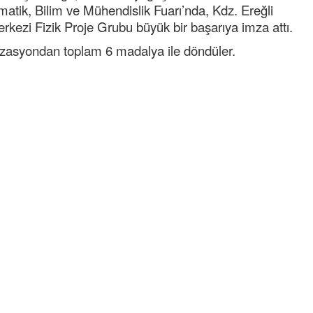
matik, Bilim ve Mühendislik Fuarı’nda, Kdz. Ereğli
kezi Fizik Proje Grubu büyük bir başarıya imza attı.
anizasyondan toplam 6 madalya ile döndüler.
Semih ÇOLAK
SEÇMEN NE DEDİ?
Op. Dr. Erol GÜNEN
Kemiklerinizi Sessizce Çürüten 6
Alışkanlık
Şenol AZMAN
“Aman doktor, yaman doktor.
Derdime bir çare!” – 2-
Merve KIRAN
KİLO KONTROLÜNDE KİLİT