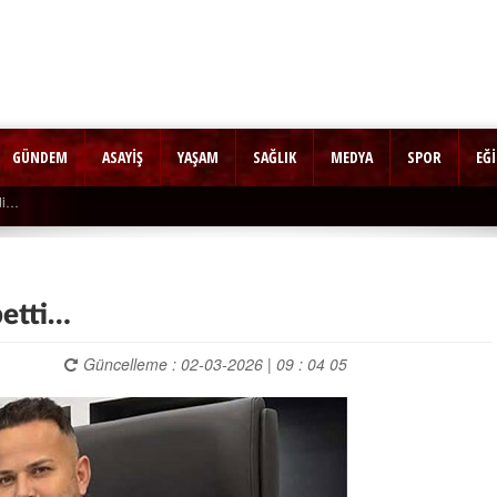
GÜNDEM
ASAYİŞ
YAŞAM
SAĞLIK
MEDYA
SPOR
EĞ
betti…
Güncelleme : 02-03-2026 | 09 : 04 05