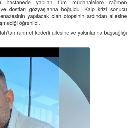
ldığı hastanede yapılan tüm müdahalelere rağmen
ı ve dostları gözyaşlarına boğuldu. Kalp krizi sonucu
n cenazesinin yapılacak olan otopsinin ardından ailesine
eşmediği öğrenildi.
h’tan rahmet kederli ailesine ve yakınlarına başsağlığı
Semih ÇOLAK
SEÇMEN NE DEDİ?
Op. Dr. Erol GÜNEN
Kemiklerinizi Sessizce Çürüten 6