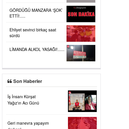
GÖRDÜĞÜ MANZARA ‘ŞOK’
ETTİ!.....
Ehliyet sevinci birkaç saat
sürdü
LİMANDA ALKOL YASAĞI!......
Son Haberler
İş İnsanı Kürşat
Yağız'ın Acı Günü
Geri manevra yapayım