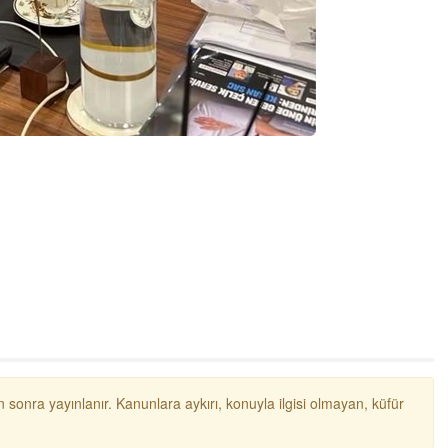
Ali
1950 türkiye
ihracati,tütün,kuruüzüm,findik,pamuk krom
mdeni,kafa basi senede 14 dolar
 sonra yayınlanır. Kanunlara aykırı, konuyla ilgisi olmayan, küfür