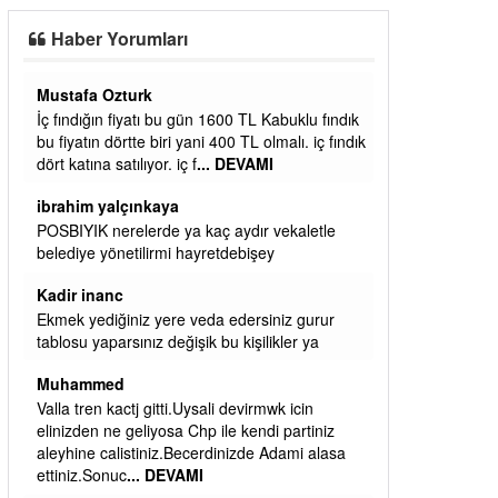
Haber Yorumları
Yalılı
ık
Ereğlinin en değerli en gözde yeri yalı caddesi
dık
ve çevresidir. Metrekaresi 500 bin liraya
alamazsın.
başkanım seni belediye başkanlığında da
görmek isteriz senin ereyliye katkın çok oldu
daha da olacaktır
ibrahim yalçınkaya
qaasvalt kansorejen madde mahalle aralarında
asvalt döke döke kaldırımlar ana yoldan
aşağıda kaldı bi yağmurda dükkanları su
basacak ma
... DEVAMI
ibrahim yalçınkaya
kemer mezarlık altı CİĞİRLİK deniz kenarına
giden yola gelin EREĞLİ BELEDİYESİ o
boruları zamanında tüm ereğli de RUHİ