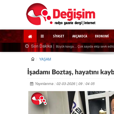
SİYASET
AKÇAKOCA
EKONOMİ
Son Dakika |
Ağaçtan düştü…
YAŞAM
İşadamı Boztaş, hayatını kay
Yayınlanma : 02-03-2026 | 09 : 04 05