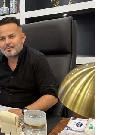
Mustafa Ozturk
İç fındığın fiyatı bu gün 1600 TL Kabuklu fınd
bu fiyatın dörtte biri yani 400 TL olmalı. iç fın
dört katına satılıyor. iç f
... DEVAMI
ibrahim yalçınkaya
POSBIYIK nerelerde ya kaç aydır vekaletle
belediye yönetilirmi hayretdebişey
Kadir inanc
Ekmek yediğiniz yere veda edersiniz gurur
tablosu yaparsınız değişik bu kişilikler ya
Muhammed
Valla tren kactj gitti.Uysali devirmwk icin
elinizden ne geliyosa Chp ile kendi partiniz
aleyhine calistiniz.Becerdinizde Adami alasa
ettiniz.Sonuc
... DEVAMI