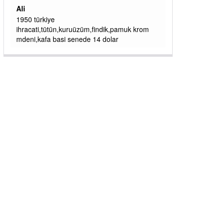
CÖBEKOĞLU
... DEVAMI
ibogemici
yaz geldi layyy layyy layy lom festivalleri
başladı biz halk ekmek fabrikası kent lokantası
diyoruz ağacum yaz konserleri diyor