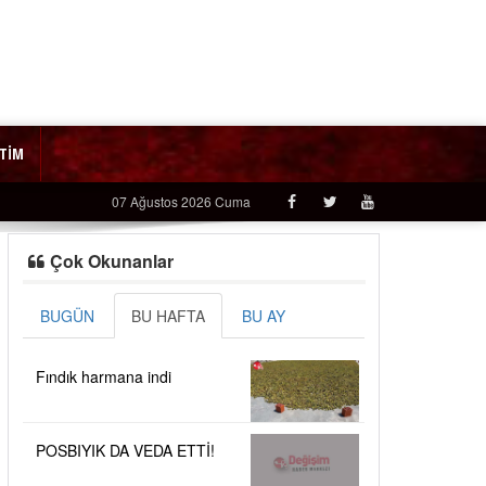
İTİM
07 Ağustos 2026 Cuma
Çok Okunanlar
BUGÜN
BU HAFTA
BU AY
Fındık harmana indi
POSBIYIK DA VEDA ETTİ!