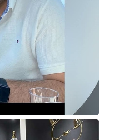
Alışkanlık
Şenol AZMAN
“Aman doktor, yaman doktor.
Derdime bir çare!” – 2-
Merve KIRAN
KİLO KONTROLÜNDE KİLİT
NOKTA: ARA ÖĞÜNLER
Konuk Yazar
Temiz enerji ve gelecek
mücadelesi
Uğuralp CİVELEK
“Bu bir suç duyurusudur”
Özkan Doğan
YEREL RADYO VE REKLAM