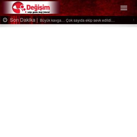
Menü
Son Dakika |
Ağaçtan düştü…