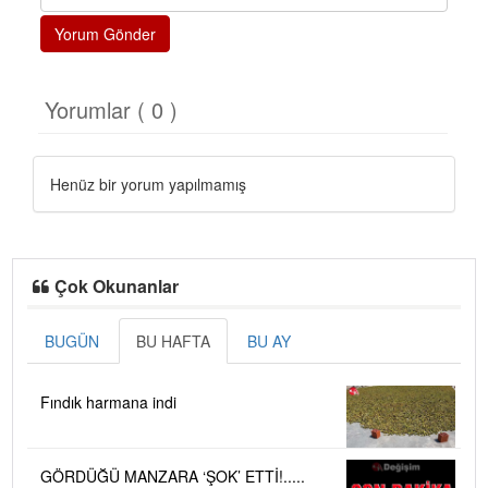
Yorum Gönder
Yorumlar ( 0 )
Henüz bir yorum yapılmamış
Çok Okunanlar
BUGÜN
BU HAFTA
BU AY
Fındık harmana indi
GÖRDÜĞÜ MANZARA ‘ŞOK’ ETTİ!.....