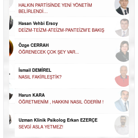
AH
HALKIN PARTİSİNDE YENİ YÖNETİM
BELİRLENDİ…
Hü
Hasan Vehbi Ersoy
H
DEİZM-TEİZM-ATEİZM-PANTEİZM’E BAKIŞ
El
EC
Özge CERRAH
ÖĞRENECEK ÇOK ŞEY VAR...
Du
İN
NA
İsmail DEMİREL
NASIL FAKİRLEŞTİK?
Ku
Ço
Harun KARA
ÖĞRETMENİM , HAKKINI NASIL ÖDERİM !
Uzman Klinik Psikolog Erkan EZERÇE
SEVGİ ASLA YETMEZ!