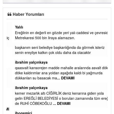
Haber Yorumları
Yalılı
Ereğlinin en değerli en gözde yeri yalı caddesi ve çevresidir.
 iç
Metrekaresi 500 bin liraya alamazsın.
başkanım seni belediye başkanlığında da görmek isteriz
senin ereyliye katkın çok oldu daha da olacaktır
ibrahim yalçınkaya
qaasvalt kansorejen madde mahalle aralarında asvalt döke
döke kaldırımlar ana yoldan aşağıda kaldı bi yağmurda
dükkanları su basacak ma
... DEVAMI
ibrahim yalçınkaya
kemer mezarlık altı CİĞİRLİK deniz kenarına giden yola
gelin EREĞLİ BELEDİYESİ o boruları zamanında tüm ereğli
de RUHİ CÖBEKOĞLU
... DEVAMI
AMI
ibogemici