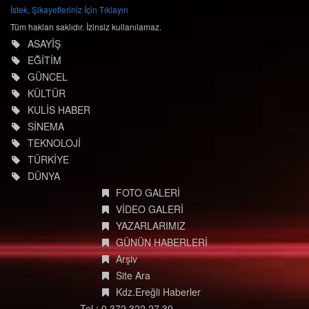
İstek, Şikayetleriniz İçin Tıklayın
Tüm hakları saklıdır. İzinsiz kullanılamaz.
ASAYİŞ
EĞİTİM
GÜNCEL
KÜLTÜR
KULİS HABER
SİNEMA
TEKNOLOJİ
TÜRKİYE
DÜNYA
FOTO GALERİ
VİDEO GALERİ
YAZARLARIMIZ
GÜNÜN HABERLERİ
Arşiv
Site Ara
Kdz.Ereğli Haberler
Tel : 0 372 322 27 30