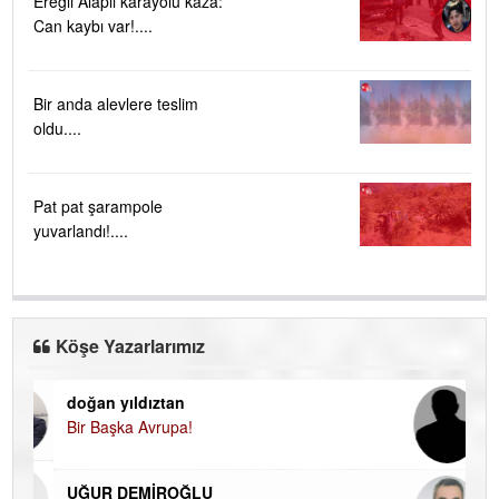
Ereğli Alaplı karayolu kaza:
Can kaybı var!....
Bir anda alevlere teslim
oldu....
Pat pat şarampole
yuvarlandı!....
Köşe Yazarlarımız
doğan yıldıztan
Di
Bir Başka Avrupa!
KA
Ha
UĞUR DEMİROĞLU
DÜ