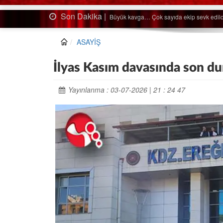
Son Dakika |
Ağaçtan düştü…
ASAYİŞ
İlyas Kasım davasında son dur
Yayınlanma : 03-07-2026 | 21 : 24 47