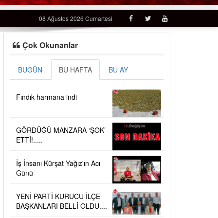
08 Ağustos 2026 Cumartesi
Çok Okunanlar
BUGÜN
BU HAFTA
BU AY
Fındık harmana indi
GÖRDÜĞÜ MANZARA ‘ŞOK’
ETTİ!.....
İş İnsanı Kürşat Yağız'ın Acı
Günü
YENİ PARTİ KURUCU İLÇE
BAŞKANLARI BELLİ OLDU....