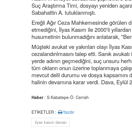
Suç Araştırma Timi, dosyayı yeniden açarak
Sabahattin A. tutuklanmıştı.
Ereğli Ağır Ceza Mahkemesinde görülen da
etmediğini, İlyas Kasım ile 2000'li yıllarda
husumetinin bulunmadığını anlatarak, "Beni 
Müşteki avukat ve yakınları olayı İlyas Kası
cezalandırılmasını talep etti. Sanık avukatı
yerde adının geçmediğini, suç unsuru herh
tüm okların onun üzerine toplanmaya çalışıl
mevcut delil durumu ve dosya kapsamını dik
halinin devamına karar verdi. Dava, Eylül 2
Haber
: S Kabatepe-Ö. Cerrah
ETİKETLER :
Yazdır
ilyas kasım davası