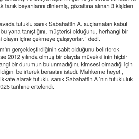
 tanık beyanlarını dinlemiş, gözaltına alınan 3 kişiden
vada tutuklu sanık Sabahattin A. suçlamaları kabul
n bu yana tanıştığını, müşterisi olduğunu, herhangi bir
olayın içine çekmeye çalışıyorlar." dedi.
m'ın gerçekleştirdiğinin sabit olduğunu belirterek
 ise 2012 yılında olmuş bir olayda müvekkilinin hiçbir
Semih ÇOLAK
angi bir durumun bulunmadığını, kimsesi olmadığı için
SEÇMEN NE DEDİ?
dığını belirterek beraatını istedi. Mahkeme heyeti,
kate alarak tutuklu sanık Sabahattin A.’nın tutukluluk
Op. Dr. Erol GÜNEN
026 tarihine ertelendi.
Kemiklerinizi Sessizce Çürüten 6
Alışkanlık
Şenol AZMAN
“Aman doktor, yaman doktor.
Derdime bir çare!” – 2-
Merve KIRAN
KİLO KONTROLÜNDE KİLİT