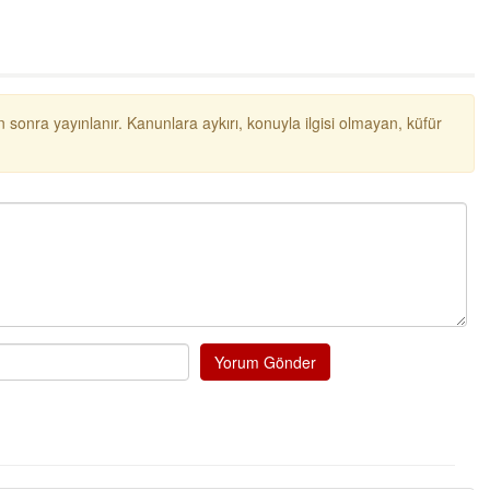
NOKTA: ARA ÖĞÜNLER
Konuk Yazar
Temiz enerji ve gelecek
mücadelesi
 sonra yayınlanır. Kanunlara aykırı, konuyla ilgisi olmayan, küfür
Uğuralp CİVELEK
“Bu bir suç duyurusudur”
Özkan Doğan
YEREL RADYO VE REKLAM
Yorum Gönder
Mustafa Ozturk
İç fındığın fiyatı bu gün 1600 TL Kabuklu fınd
bu fiyatın dörtte biri yani 400 TL olmalı. iç fın
dört katına satılıyor. iç f
... DEVAMI