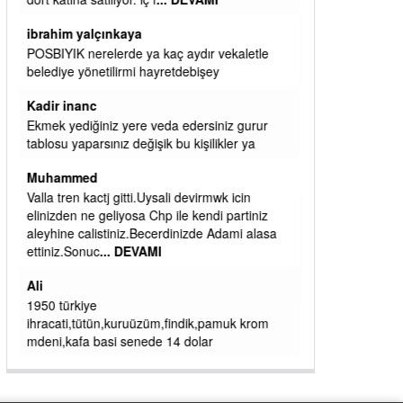
başkanım seni belediye başkanlığında da
görmek isteriz senin ereyliye katkın çok oldu
daha da olacaktır
ibrahim yalçınkaya
qaasvalt kansorejen madde mahalle aralarında
asvalt döke döke kaldırımlar ana yoldan
aşağıda kaldı bi yağmurda dükkanları su
basacak ma
... DEVAMI
ibrahim yalçınkaya
kemer mezarlık altı CİĞİRLİK deniz kenarına
giden yola gelin EREĞLİ BELEDİYESİ o
boruları zamanında tüm ereğli de RUHİ
CÖBEKOĞLU
... DEVAMI
ibogemici
yaz geldi layyy layyy layy lom festivalleri
başladı biz halk ekmek fabrikası kent lokantası
diyoruz ağacum yaz konserleri diyor