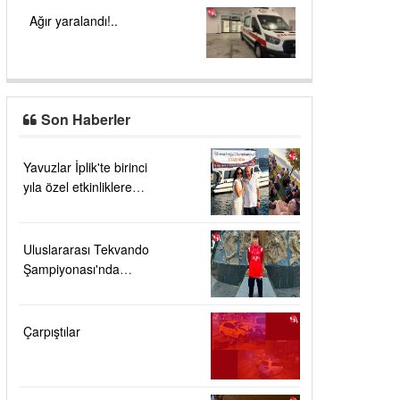
Ağır yaralandı!..
Son Haberler
Yavuzlar İplik'te birinci
yıla özel etkinliklere
yoğun ilgi....
Uluslararası Tekvando
Şampiyonası'nda
Karadeniz Ereğli'ye
büyük gurur
Çarpıştılar