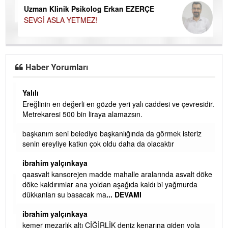
Uzman Klinik Psikolog Erkan EZERÇE
SEVGİ ASLA YETMEZ!
Haber Yorumları
Yalılı
Ereğlinin en değerli en gözde yeri yalı caddesi ve çevresidir.
 iç
Metrekaresi 500 bin liraya alamazsın.
başkanım seni belediye başkanlığında da görmek isteriz
senin ereyliye katkın çok oldu daha da olacaktır
ibrahim yalçınkaya
qaasvalt kansorejen madde mahalle aralarında asvalt döke
döke kaldırımlar ana yoldan aşağıda kaldı bi yağmurda
dükkanları su basacak ma
... DEVAMI
ibrahim yalçınkaya
kemer mezarlık altı CİĞİRLİK deniz kenarına giden yola