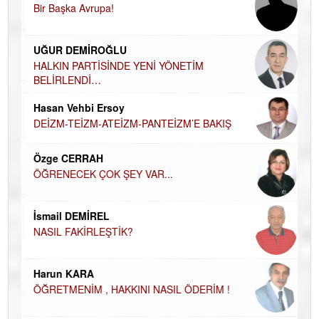
Bir Başka Avrupa!
KA
Ha
UĞUR DEMİROĞLU
DÜ
AH
HALKIN PARTİSİNDE YENİ YÖNETİM
BELİRLENDİ…
Hü
Hasan Vehbi Ersoy
H
DEİZM-TEİZM-ATEİZM-PANTEİZM’E BAKIŞ
El
EC
Özge CERRAH
ÖĞRENECEK ÇOK ŞEY VAR...
Du
İN
NA
İsmail DEMİREL
NASIL FAKİRLEŞTİK?
Ku
Ço
Harun KARA
ÖĞRETMENİM , HAKKINI NASIL ÖDERİM !