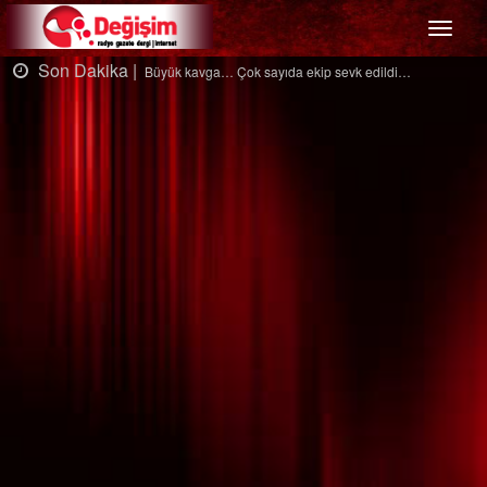
Menü
Son Dakika |
Çok sayıda ekip sevk edildi…
Ağaçtan düştü…