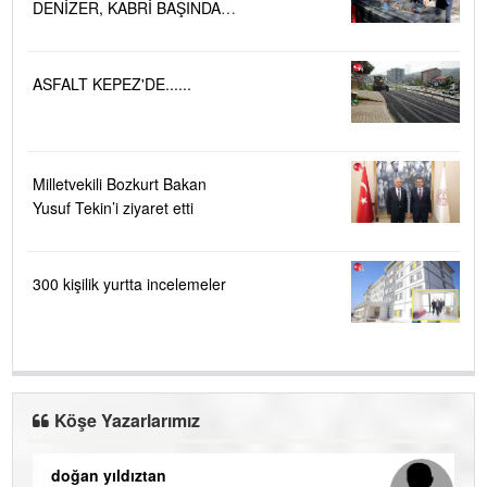
DENİZER, KABRİ BAŞINDA
ANILDI.....
ASFALT KEPEZ'DE......
Milletvekili Bozkurt Bakan
Yusuf Tekin’i ziyaret etti
300 kişilik yurtta incelemeler
Köşe Yazarlarımız
doğan yıldıztan
Di