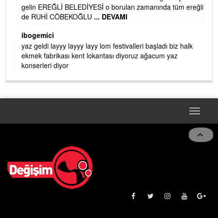
gelin EREĞLİ BELEDİYESİ o boruları zamanında tüm ereğli
de RUHİ CÖBEKOĞLU
... DEVAMI
AMI
ibogemici
yaz geldi layyy layyy layy lom festivalleri başladı biz halk
ekmek fabrikası kent lokantası diyoruz ağacum yaz
konserleri diyor
Toggle
navigat