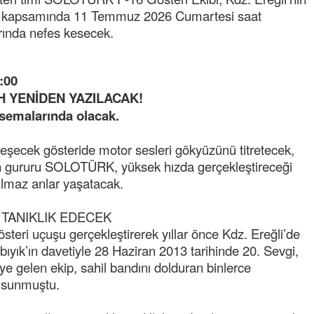
eri kapsamında 11 Temmuz 2026 Cumartesi saat
rında nefes kesecek.
:00
H YENİDEN YAZILACAK!
semalarında olacak.
Semih ÇOLAK
leşecek gösteride motor sesleri gökyüzünü titretecek,
SEÇMEN NE DEDİ?
’nin gururu SOLOTÜRK, yüksek hızda gerçekleştireceği
tulmaz anlar yaşatacak.
Op. Dr. Erol GÜNEN
Kemiklerinizi Sessizce Çürüten 6
 TANIKLIK EDECEK
Alışkanlık
teri uçuşu gerçekleştirerek yıllar önce Kdz. Ereğli’de
Şenol AZMAN
bıyık’ın davetiyle 28 Haziran 2013 tarihinde 20. Sevgi,
“Aman doktor, yaman doktor.
ye gelen ekip, sahil bandını dolduran binlerce
Derdime bir çare!” – 2-
 sunmuştu.
Merve KIRAN
KİLO KONTROLÜNDE KİLİT