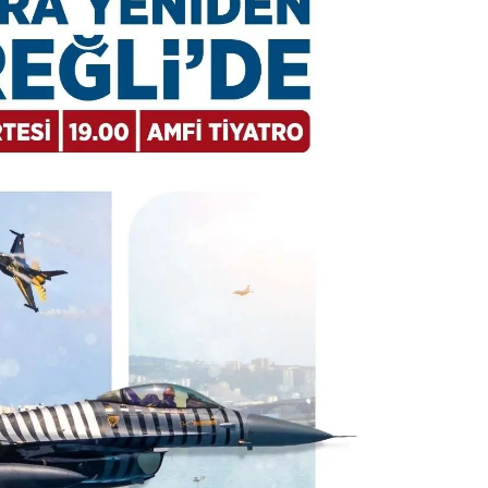
ibrahim yalçınkaya
POSBIYIK nerelerde ya kaç aydır vekaletle
belediye yönetilirmi hayretdebişey
Kadir inanc
Ekmek yediğiniz yere veda edersiniz gurur
tablosu yaparsınız değişik bu kişilikler ya
Muhammed
Valla tren kactj gitti.Uysali devirmwk icin
elinizden ne geliyosa Chp ile kendi partiniz
aleyhine calistiniz.Becerdinizde Adami alasa
ettiniz.Sonuc
... DEVAMI
Ali
1950 türkiye
ihracati,tütün,kuruüzüm,findik,pamuk krom
mdeni,kafa basi senede 14 dolar