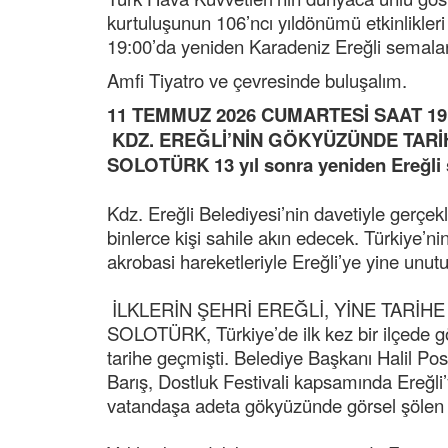
kurtuluşunun 106’ncı yıldönümü etkinlikl
19:00’da yeniden Karadeniz Ereğli semala
Amfi Tiyatro ve çevresinde buluşalım.
11 TEMMUZ 2026 CUMARTESİ SAAT 19
KDZ. EREĞLİ’NİN GÖKYÜZÜNDE TARİ
SOLOTÜRK 13 yıl sonra yeniden Ereğli 
Kdz. Ereğli Belediyesi’nin davetiyle gerçek
binlerce kişi sahile akın edecek. Türkiye
akrobasi hareketleriyle Ereğli’ye yine unu
İLKLERİN ŞEHRİ EREĞLİ, YİNE TARİHE
SOLOTÜRK, Türkiye’de ilk kez bir ilçede gös
tarihe geçmişti. Belediye Başkanı Halil Pos
Barış, Dostluk Festivali kapsamında Ereğli’
vatandaşa adeta gökyüzünde görsel şölen