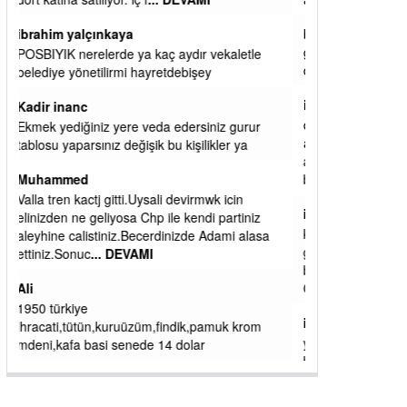
başkanım seni belediye başkanlığında da
görmek isteriz senin ereyliye katkın çok oldu
daha da olacaktır
ibrahim yalçınkaya
qaasvalt kansorejen madde mahalle aralarında
asvalt döke döke kaldırımlar ana yoldan
aşağıda kaldı bi yağmurda dükkanları su
basacak ma
... DEVAMI
ibrahim yalçınkaya
kemer mezarlık altı CİĞİRLİK deniz kenarına
giden yola gelin EREĞLİ BELEDİYESİ o
boruları zamanında tüm ereğli de RUHİ
CÖBEKOĞLU
... DEVAMI
ibogemici
yaz geldi layyy layyy layy lom festivalleri
başladı biz halk ekmek fabrikası kent lokantası
diyoruz ağacum yaz konserleri diyor