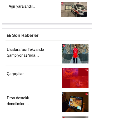
Ağır yaralandı!..
Son Haberler
Uluslararası Tekvando
Şampiyonası'nda
Karadeniz Ereğli'ye
büyük gurur
Çarpıştılar
Dron destekli
denetimler!...