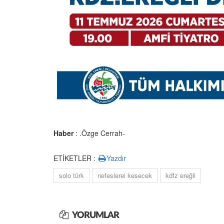
Haber
: .Özge Cerrah-
ETİKETLER :
Yazdır
solo türk
nefeslerei kesecek
kdfz ereğli
YORUMLAR