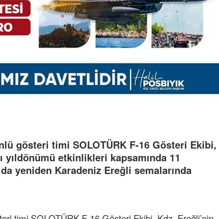
nlü gösteri timi SOLOTÜRK F-16 Gösteri Ekibi,
ı yıldönümü etkinlikleri kapsamında 11
da yeniden Karadeniz Ereğli semalarında
teri timi SOLOTÜRK F-16 Gösteri Ekibi, Kdz. Ereğli’nin