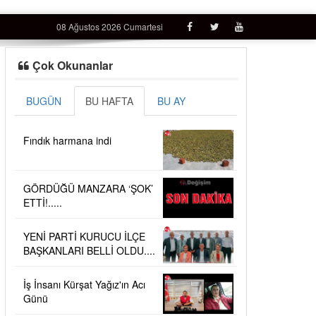
08 Ağustos 2026 Cumartesi
Çok Okunanlar
BUGÜN
BU HAFTA
BU AY
Fındık harmana indi
GÖRDÜĞÜ MANZARA ‘ŞOK’
ETTİ!.....
YENİ PARTİ KURUCU İLÇE
BAŞKANLARI BELLİ OLDU....
İş İnsanı Kürşat Yağız'ın Acı
Günü