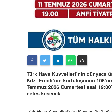
Türk Hava Kuvvetleri’nin dünyaca ü
Kdz. Ereğli’nin kurtuluşunun 106’nc
Temmuz 2026 Cumartesi saat 19:00’
nefes kesecek.
Türk Hava Kuvvetleri’nin dünyaca ünlü gös