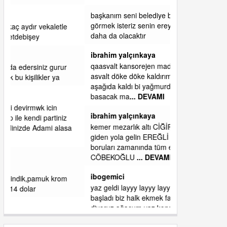
başkanım seni belediye başkanlığında da
görmek isteriz senin ereyliye katkın çok oldu
daha da olacaktır
ibrahim yalçınkaya
qaasvalt kansorejen madde mahalle aralarında
asvalt döke döke kaldırımlar ana yoldan
aşağıda kaldı bi yağmurda dükkanları su
basacak ma
... DEVAMI
ibrahim yalçınkaya
kemer mezarlık altı CİĞİRLİK deniz kenarına
giden yola gelin EREĞLİ BELEDİYESİ o
boruları zamanında tüm ereğli de RUHİ
CÖBEKOĞLU
... DEVAMI
ibogemici
yaz geldi layyy layyy layy lom festivalleri
başladı biz halk ekmek fabrikası kent lokantası
diyoruz ağacum yaz konserleri diyor