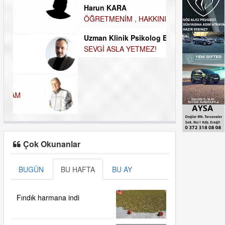
Harun KARA
MUTLULUK AMA
ÖĞRETMENİM , HAKKINI NASIL ÖDERİM !
OLABİLİRİZ?
Uzman Klinik Psikolog Erkan EZERÇE
Kudret Yavuz E
SEVGİ ASLA YETMEZ!
Çocuğunuz her 
Çok Okunanlar
BUGÜN
BU HAFTA
BU AY
Fındık harmana indi