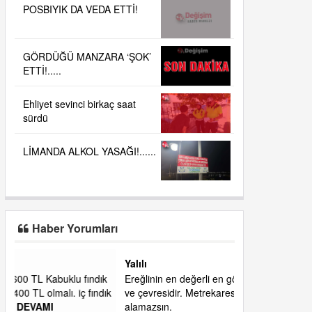
POSBIYIK DA VEDA ETTİ!
GÖRDÜĞÜ MANZARA ‘ŞOK’
ETTİ!.....
Ehliyet sevinci birkaç saat
sürdü
LİMANDA ALKOL YASAĞI!......
Haber Yorumları
Yalılı
ık
Ereğlinin en değerli en gözde yeri yalı caddesi
dık
ve çevresidir. Metrekaresi 500 bin liraya
alamazsın.