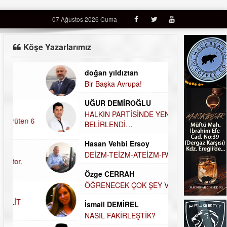
07 Ağustos 2026 Cuma
Köşe Yazarlarımız
doğan yıldıztan
Dilek Şen Kara
Bir Başka Avrupa!
KAYIP-YAS SÜR
UĞUR DEMİROĞLU
Hamdi Güner
HALKIN PARTİSİNDE YENİ YÖNETİM
DÜNYASI İÇİN
BELİRLENDİ…
MÜSLÜMAN AHİ
Hasan Vehbi Ersoy
Hüseyin Aksak
DEİZM-TEİZM-ATEİZM-PANTEİZM’E BAKIŞ
HAVADAN SUD
Özge CERRAH
Elif Yapıcı
ÖĞRENECEK ÇOK ŞEY VAR...
ECHO İLE NARC
HİKÂYESİ
İsmail DEMİREL
Durul Mert M.A
NASIL FAKİRLEŞTİK?
İNSANLARIN E