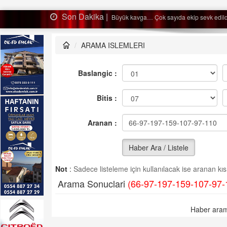
Dakika |
Büyük kavga… Çok sayıda ekip sevk edildi…
ARAMA ISLEMLERI
Baslangic :
Bitis :
Aranan :
Haber Ara / Listele
Not
:
Sadece listeleme için kullanılacak ise aranan kısm
Arama Sonuclari
(66-97-197-159-107-97-
Haber aram