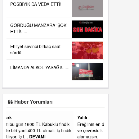
POSBIYIK DA VEDA ETTİ!
GÖRDÜĞÜ MANZARA ‘ŞOK’
ETTİ!.....
Ehliyet sevinci birkaç saat
sürdü
LİMANDA ALKOL YASAĞI!......
Haber Yorumları
Yalılı
ık
Ereğlinin en değerli en gözde yeri yalı caddesi
dık
ve çevresidir. Metrekaresi 500 bin liraya
alamazsın.