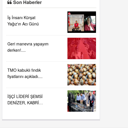
Son Haberler
İş İnsanı Kürşat
Yağız'ın Acı Günü
Geri manevra yapayım
derken!....
TMO kabuklı fındık
fiyatlarını açıkladı....
İŞÇİ LİDERİ ŞEMSİ
DENİZER, KABRİ
BAŞINDA ANILDI.....