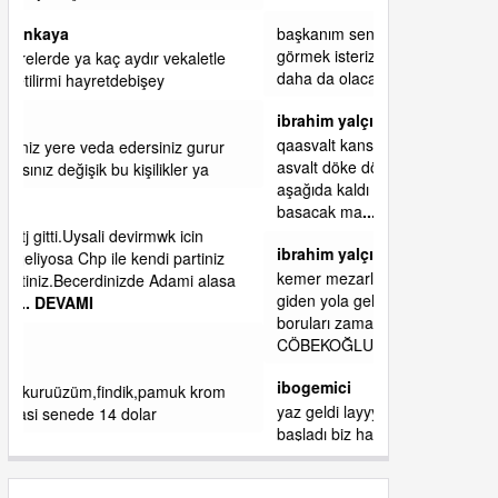
başkanım seni belediye başkanlığında da
görmek isteriz senin ereyliye katkın çok oldu
daha da olacaktır
ibrahim yalçınkaya
qaasvalt kansorejen madde mahalle aralarında
asvalt döke döke kaldırımlar ana yoldan
aşağıda kaldı bi yağmurda dükkanları su
basacak ma
... DEVAMI
ibrahim yalçınkaya
kemer mezarlık altı CİĞİRLİK deniz kenarına
giden yola gelin EREĞLİ BELEDİYESİ o
boruları zamanında tüm ereğli de RUHİ
CÖBEKOĞLU
... DEVAMI
ibogemici
yaz geldi layyy layyy layy lom festivalleri
başladı biz halk ekmek fabrikası kent lokantası
diyoruz ağacum yaz konserleri diyor