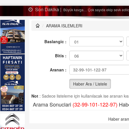
Son Dakika |
Ağaçtan düştü…
ARAMA ISLEMLERI
Baslangic :
Bitis :
Aranan :
Haber Ara / Listele
Not
:
Sadece listeleme için kullanılacak ise aranan kısm
Arama Sonuclari
(32-99-101-122-97)
Habe
Haber aram