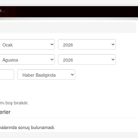
Semih ÇOLAK
SEÇMEN NE DEDİ?
Op. Dr. Erol GÜNEN
Kemiklerinizi Sessizce Çürüten 6
Alışkanlık
Şenol AZMAN
“Aman doktor, yaman doktor.
ı boş bırakılır.
Derdime bir çare!” – 2-
rler
Merve KIRAN
KİLO KONTROLÜNDE KİLİT
alarında sonuç bulunamadı.
NOKTA: ARA ÖĞÜNLER