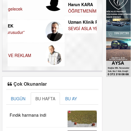
MUTLULUK AMA
NASIL FAKİRLEŞTİK?
OLABİLİRİZ?
Kudret Yavuz E
Harun KARA
Çocuğunuz her 
ÖĞRETMENİM , HAKKINI NASIL ÖDERİM !
Uzman Klinik Psikolog Erkan
EZERÇE
SEVGİ ASLA YETMEZ!
Çok Okunanlar
BUGÜN
BU HAFTA
BU AY
Fındık harmana indi