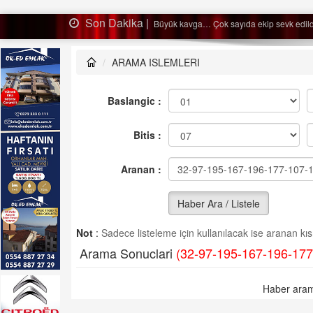
Son Dakika |
Ağaçtan düştü…
ARAMA ISLEMLERI
Baslangic :
Bitis :
Aranan :
Haber Ara / Listele
Not
:
Sadece listeleme için kullanılacak ise aranan kısm
Arama Sonuclari
(32-97-195-167-196-177
Haber aram