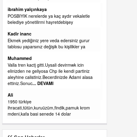
başkanım seni belediye başkanlığında da
görmek isteriz senin ereyliye katkın çok oldu
daha da olacaktır
ibrahim yalçınkaya
qaasvalt kansorejen madde mahalle aralarında
asvalt döke döke kaldırımlar ana yoldan
aşağıda kaldı bi yağmurda dükkanları su
basacak ma
... DEVAMI
ibrahim yalçınkaya
kemer mezarlık altı CİĞİRLİK deniz kenarına
giden yola gelin EREĞLİ BELEDİYESİ o
boruları zamanında tüm ereğli de RUHİ
CÖBEKOĞLU
... DEVAMI
ibogemici
yaz geldi layyy layyy layy lom festivalleri
başladı biz halk ekmek fabrikası kent lokantası
diyoruz ağacum yaz konserleri diyor