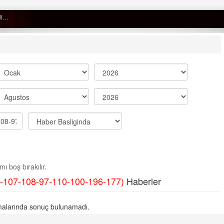
Semih ÇOLAK
SEÇMEN NE DEDİ?
Op. Dr. Erol GÜNEN
Kemiklerinizi Sessizce Çürüten 6
Alışkanlık
Şenol AZMAN
“Aman doktor, yaman doktor.
ı boş bırakılır.
Derdime bir çare!” – 2-
-107-108-97-110-100-196-177)
Haberler
Merve KIRAN
KİLO KONTROLÜNDE KİLİT
alarında sonuç bulunamadı.
NOKTA: ARA ÖĞÜNLER