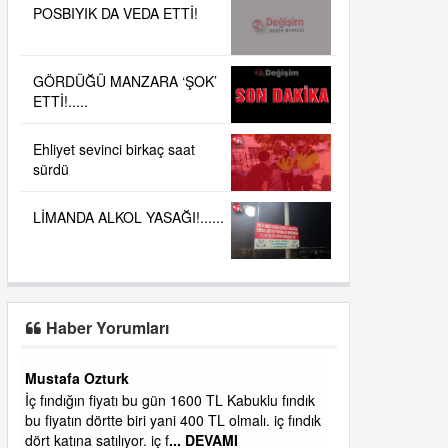
POSBIYIK DA VEDA ETTİ!
GÖRDÜĞÜ MANZARA ‘ŞOK’
ETTİ!.....
Ehliyet sevinci birkaç saat
sürdü
LİMANDA ALKOL YASAĞI!......
Haber Yorumları
Yalılı
ık
Ereğlinin en değerli en gözde yeri yalı caddesi
dık
ve çevresidir. Metrekaresi 500 bin liraya
alamazsın.