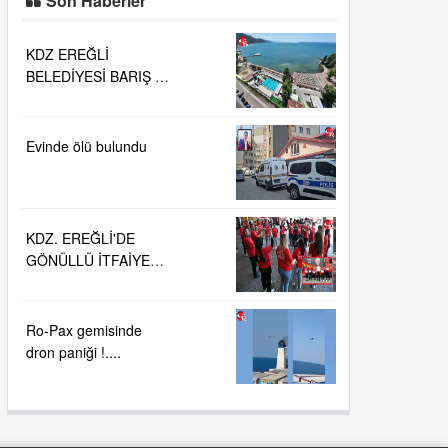
Son Haberler
KDZ EREĞLİ
BELEDİYESİ BARIŞ VE
SEVGİ PLAJLARINDA
DENİZ SUYU
KALİTESİ
Evinde ölü bulundu
"MÜKEMMEL"
KDZ. EREĞLİ'DE
GÖNÜLLÜ İTFAİYECİ
AİLESİ BÜYÜYOR...
Ro-Pax gemisinde
dron paniği !....