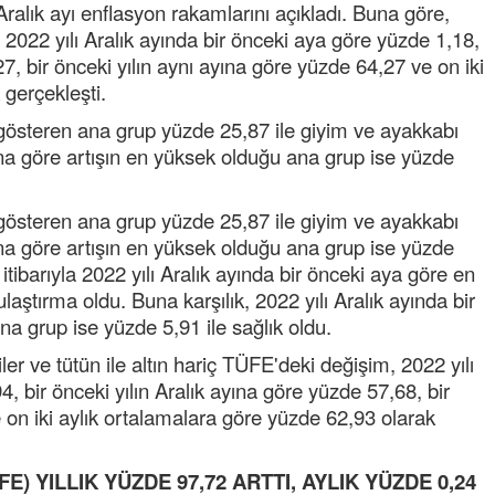
Aralık ayı enflasyon rakamlarını açıkladı. Buna göre,
2022 yılı Aralık ayında bir önceki aya göre yüzde 1,18,
27, bir önceki yılın aynı ayına göre yüzde 64,27 ve on iki
 gerçekleşti.
ş gösteren ana grup yüzde 25,87 ile giyim ve ayakkabı
ayına göre artışın en yüksek olduğu ana grup ise yüzde
Semih ÇOLAK
ş gösteren ana grup yüzde 25,87 ile giyim ve ayakkabı
SEÇMEN NE DEDİ?
ayına göre artışın en yüksek olduğu ana grup ise yüzde
tibarıyla 2022 yılı Aralık ayında bir önceki aya göre en
Op. Dr. Erol GÜNEN
laştırma oldu. Buna karşılık, 2022 yılı Aralık ayında bir
Kemiklerinizi Sessizce Çürüten 6
a grup ise yüzde 5,91 ile sağlık oldu.
Alışkanlık
iler ve tütün ile altın hariç TÜFE'deki değişim, 2022 yılı
Şenol AZMAN
, bir önceki yılın Aralık ayına göre yüzde 57,68, bir
“Aman doktor, yaman doktor.
 on iki aylık ortalamalara göre yüzde 62,93 olarak
Derdime bir çare!” – 2-
Merve KIRAN
FE) YILLIK YÜZDE 97,72 ARTTI, AYLIK YÜZDE 0,24
KİLO KONTROLÜNDE KİLİT