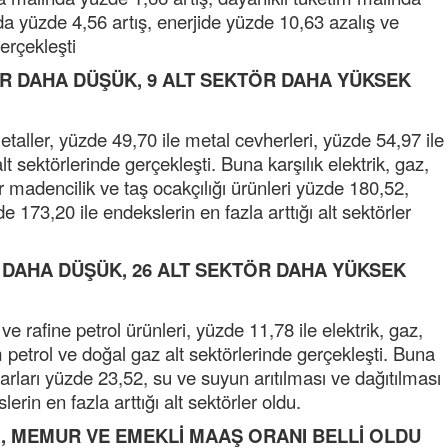
da yüzde 4,56 artış, enerjide yüzde 10,63 azalış ve
ibrahim yalçınkaya
erçekleşti
POSBIYIK nerelerde ya kaç aydır vekaletle
TÖR DAHA DÜŞÜK, 9 ALT SEKTÖR DAHA YÜKSEK
belediye yönetilirmi hayretdebişey
Kadir inanc
etaller, yüzde 49,70 ile metal cevherleri, yüzde 54,97 ile
Ekmek yediğiniz yere veda edersiniz gurur
tablosu yaparsınız değişik bu kişilikler ya
alt sektörlerinde gerçekleşti. Buna karşılık elektrik, gaz,
 madencilik ve taş ocakçılığı ürünleri yüzde 180,52,
Muhammed
 173,20 ile endekslerin en fazla arttığı alt sektörler
Valla tren kactj gitti.Uysali devirmwk icin
elinizden ne geliyosa Chp ile kendi partiniz
aleyhine calistiniz.Becerdinizde Adami alasa
R DAHA DÜŞÜK, 26 ALT SEKTÖR DAHA YÜKSEK
ettiniz.Sonuc
... DEVAMI
Ali
e rafine petrol ürünleri, yüzde 11,78 ile elektrik, gaz,
1950 türkiye
petrol ve doğal gaz alt sektörlerinde gerçekleşti. Buna
ihracati,tütün,kuruüzüm,findik,pamuk krom
arları yüzde 23,52, su ve suyun arıtılması ve dağıtılması
mdeni,kafa basi senede 14 dolar
rin en fazla arttığı alt sektörler oldu.
I, MEMUR VE EMEKLİ MAAŞ ORANI BELLİ OLDU