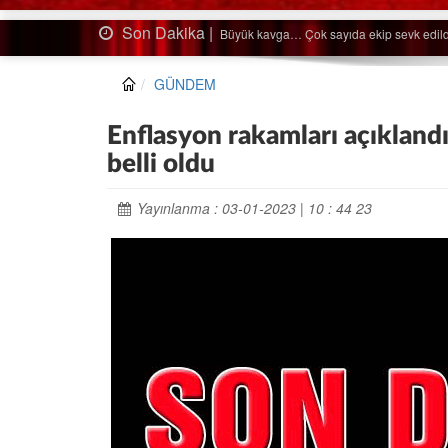
Son Dakika |
Ağaçtan düştü…
GÜNDEM
Enflasyon rakamları açıkland
belli oldu
Yayınlanma : 03-01-2023 | 10 : 44 23