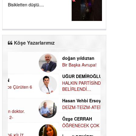
Bisikletten düştü....
Köşe Yazarlarımız
doğan yıldıztan
Dilek Şen Kara
Bir Başka Avrupa!
KAYIP-YAS SÜR
UĞUR DEMİROĞLU
Hamdi Güner
HALKIN PARTİSİNDE YENİ YÖNETİM
DÜNYASI İÇİN
BELİRLENDİ…
MÜSLÜMAN AHİ
Hasan Vehbi Ersoy
Hüseyin Aksak
DEİZM-TEİZM-ATEİZM-PANTEİZM’E BAKIŞ
HAVADAN SUD
Özge CERRAH
Elif Yapıcı
ÖĞRENECEK ÇOK ŞEY VAR...
ECHO İLE NARC
HİKÂYESİ