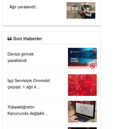
Ağır yaralandı!..
Son Haberler
Denize girmek
yasaklandı
İşçi Servisiyle Oromobil
çarpıştı: 1 ağır,4
yaralı!....
Yükseköğretim
Kanununda değişiklik
Resmi Gazete'de