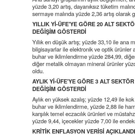
yüzde 3,20 artış, dayanıksız tüketim malın
sermaye malında yüzde 2,36 artış olarak g
YILLIK Yİ-ÜFE'YE GÖRE 20 ALT SEK
DEĞİŞİM GÖSTERDİ
Yıllık en düşük artış; yüzde 33,10 ile ana m
bilgisayarlar ile elektronik ve optik ürünler 
buhar ve iklimlendirme yüzde 284,99, diğer
diğer metalik olmayan mineral ürünler yüzde
oldu.
AYLIK Yİ-ÜFE'YE GÖRE 3 ALT SEKTÖ
DEĞİŞİM GÖSTERDİ
Aylık en yüksek azalış; yüzde 12,49 ile kok v
buhar ve iklimlendirme, yüzde 2,88 ile ham 
karşılık temel eczacılık ürünleri ve müstahz
yüzde 9,44, içecekler yüzde 7,00 ile endeksle
KRİTİK ENFLASYON VERİSİ AÇIKLAND