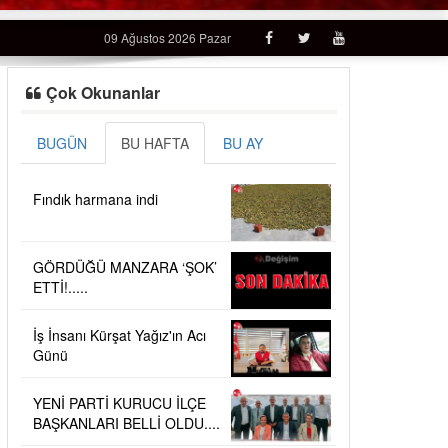
09 Ağustos 2026 Pazar
Çok Okunanlar
BUGÜN
BU HAFTA
BU AY
Fındık harmana indi
GÖRDÜĞÜ MANZARA ‘ŞOK’
ETTİ!.....
İş İnsanı Kürşat Yağız'ın Acı
Günü
YENİ PARTİ KURUCU İLÇE
BAŞKANLARI BELLİ OLDU....