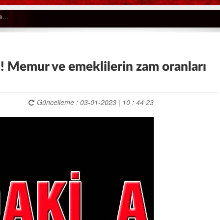
ı! Memur ve emeklilerin zam oranları
Güncelleme : 03-01-2023 | 10 : 44 23