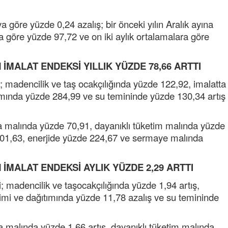
NOKTA: ARA ÖĞÜNLER
a göre yüzde 0,24 azalış; bir önceki yılın Aralık ayına
Konuk Yazar
na göre yüzde 97,72 ve on iki aylık ortalamalara göre
Temiz enerji ve gelecek
mücadelesi
MALAT ENDEKSİ YILLIK YÜZDE 78,66 ARTTI
Uğuralp CİVELEK
“Bu bir suç duyurusudur”
i; madencilik ve taş ocakçılığında yüzde 122,92, imalatta
tımında yüzde 284,99 ve su temininde yüzde 130,34 artış
Özkan Doğan
YEREL RADYO VE REKLAM
ara malında yüzde 70,91, dayanıklı tüketim malında yüzde
101,63, enerjide yüzde 224,67 ve sermaye malında
MALAT ENDEKSİ AYLIK YÜZDE 2,29 ARTTI
; madencilik ve taşocakçılığında yüzde 1,94 artış,
etimi ve dağıtımında yüzde 11,78 azalış ve su temininde
Mustafa Ozturk
İç fındığın fiyatı bu gün 1600 TL Kabuklu fınd
bu fiyatın dörtte biri yani 400 TL olmalı. iç fın
ra malında yüzde 1,66 artış, dayanıklı tüketim malında
dört katına satılıyor. iç f
... DEVAMI