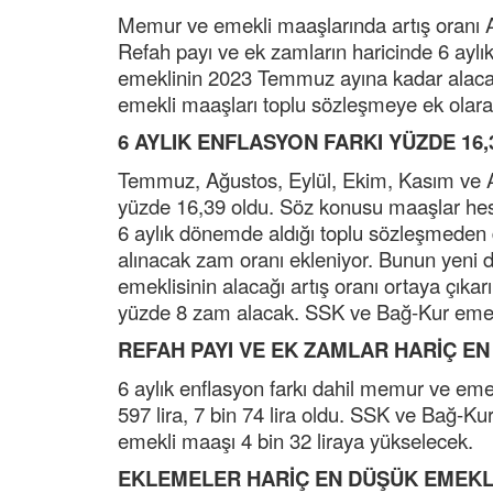
Memur ve emekli maaşlarında artış oranı Ara
Refah payı ve ek zamların haricinde 6 aylı
emeklinin 2023 Temmuz ayına kadar alacağ
emekli maaşları toplu sözleşmeye ek olarak
6 AYLIK ENFLASYON FARKI YÜZDE 16,
Temmuz, Ağustos, Eylül, Ekim, Kasım ve Ar
yüzde 16,39 oldu. Söz konusu maaşlar hes
6 aylık dönemde aldığı toplu sözleşmeden d
alınacak zam oranı ekleniyor. Bunun ye
emeklisinin alacağı artış oranı ortaya çık
yüzde 8 zam alacak. SSK ve Bağ-Kur emekl
REFAH PAYI VE EK ZAMLAR HARİÇ E
6 aylık enflasyon farkı dahil memur ve em
597 lira, 7 bin 74 lira oldu. SSK ve Bağ-K
emekli maaşı 4 bin 32 liraya yükselecek.
EKLEMELER HARİÇ EN DÜŞÜK EMEKLİ