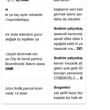
başkanım seni belediye başkanlığında da
görmek isteriz senin ereyliye katkın çok oldu
daha da olacaktır
ibrahim yalçınkaya
qaasvalt kansorejen madde mahalle aralarında
asvalt döke döke kaldırımlar ana yoldan
aşağıda kaldı bi yağmurda dükkanları su
basacak ma
... DEVAMI
ibrahim yalçınkaya
kemer mezarlık altı CİĞİRLİK deniz kenarına
giden yola gelin EREĞLİ BELEDİYESİ o
boruları zamanında tüm ereğli de RUHİ
CÖBEKOĞLU
... DEVAMI
ibogemici
yaz geldi layyy layyy layy lom festivalleri
başladı biz halk ekmek fabrikası kent lokantası
diyoruz ağacum yaz konserleri diyor