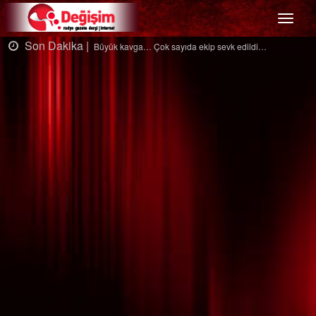
Menü
Dakika |
Son Da
Büyük kavga… Çok sayıda ekip sevk edildi…