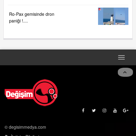
Ro-Pax gemisinde dron
paniği !....
Toggle
naviga
© degisimmedya.com