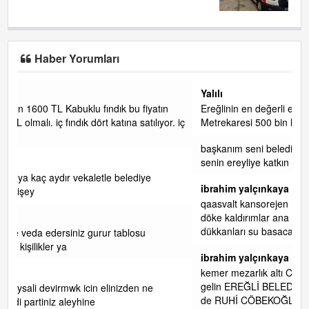
Haber Yorumları
Yalılı
n
Ereğlinin en değerli en gözde yeri yalı caddesi ve çevresidir.
or. iç
Metrekaresi 500 bin liraya alamazsın.
başkanım seni belediye başkanlığında da görmek isteriz
senin ereyliye katkın çok oldu daha da olacaktır
ibrahim yalçınkaya
qaasvalt kansorejen madde mahalle aralarında asvalt döke
döke kaldırımlar ana yoldan aşağıda kaldı bi yağmurda
dükkanları su basacak ma
... DEVAMI
ibrahim yalçınkaya
kemer mezarlık altı CİĞİRLİK deniz kenarına giden yola
gelin EREĞLİ BELEDİYESİ o boruları zamanında tüm ereğli
de RUHİ CÖBEKOĞLU
... DEVAMI