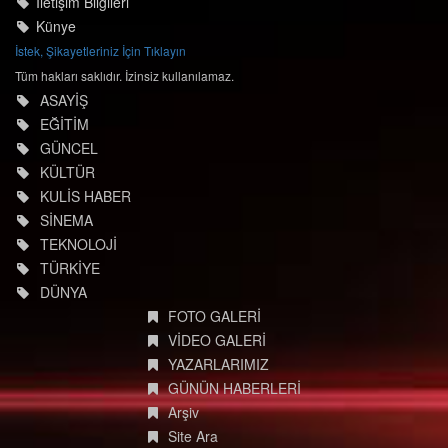
İletişim Bilgileri
Künye
İstek, Şikayetleriniz İçin Tıklayın
Tüm hakları saklıdır. İzinsiz kullanılamaz.
ASAYİŞ
EĞİTİM
GÜNCEL
KÜLTÜR
KULİS HABER
SİNEMA
TEKNOLOJİ
TÜRKİYE
DÜNYA
FOTO GALERİ
VİDEO GALERİ
YAZARLARIMIZ
GÜNÜN HABERLERİ
Arşiv
Site Ara