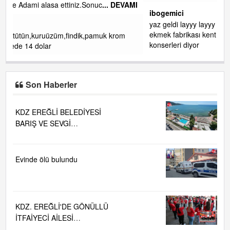
EVAMI
ibogemici
yaz geldi layyy layyy layy lom festivalleri başladı biz halk
ekmek fabrikası kent lokantası diyoruz ağacum yaz
m
konserleri diyor
Son Haberler
KDZ EREĞLİ BELEDİYESİ
BARIŞ VE SEVGİ
PLAJLARINDA DENİZ SUYU
KALİTESİ "MÜKEMMEL"
Evinde ölü bulundu
KDZ. EREĞLİ'DE GÖNÜLLÜ
İTFAİYECİ AİLESİ
BÜYÜYOR...