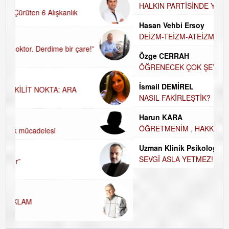
UĞUR DEMİROĞLU
HALKIN PARTİSİNDE YENİ YÖNETİM BELİRLENDİ…
Hasan Vehbi Ersoy
DEİZM-TEİZM-ATEİZM-PANTEİZM’E BAKIŞ
Özge CERRAH
ÖĞRENECEK ÇOK ŞEY VAR...
İsmail DEMİREL
NASIL FAKİRLEŞTİK?
Harun KARA
ÖĞRETMENİM , HAKKINI NASIL ÖDERİM !
Uzman Klinik Psikolog Erkan EZERÇE
SEVGİ ASLA YETMEZ!