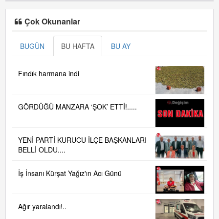
Çok Okunanlar
BUGÜN
BU HAFTA
BU AY
Fındık harmana indi
GÖRDÜĞÜ MANZARA ‘ŞOK’ ETTİ!.....
YENİ PARTİ KURUCU İLÇE BAŞKANLARI
BELLİ OLDU....
İş İnsanı Kürşat Yağız'ın Acı Günü
Ağır yaralandı!..