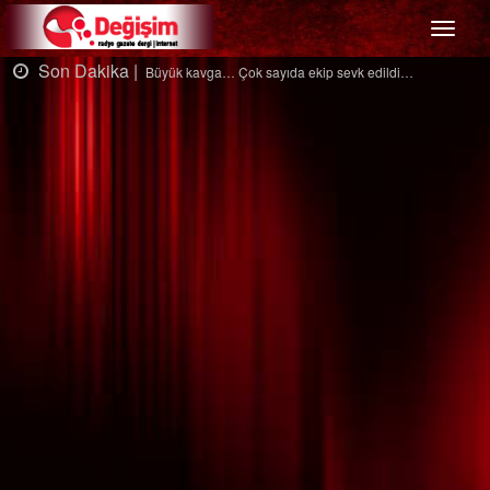
Menü
Son Dakika |
Büyük kavga… Çok sayıda ekip sevk edildi…