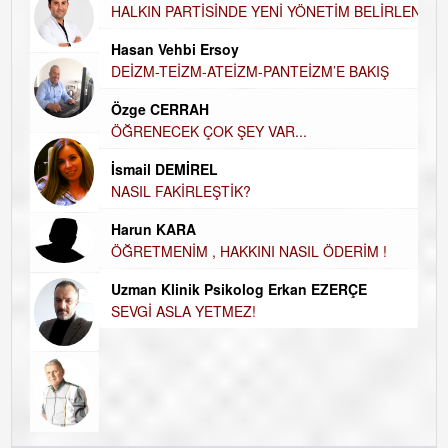
HALKIN PARTİSİNDE YENİ YÖNETİM BELİRLENDİ…
DÜ
AH
Hasan Vehbi Ersoy
Hü
DEİZM-TEİZM-ATEİZM-PANTEİZM’E BAKIŞ
H
Özge CERRAH
El
ÖĞRENECEK ÇOK ŞEY VAR...
EC
İsmail DEMİREL
Du
NASIL FAKİRLEŞTİK?
İN
Harun KARA
NA
ÖĞRETMENİM , HAKKINI NASIL ÖDERİM !
Ku
Uzman Klinik Psikolog Erkan EZERÇE
Ço
SEVGİ ASLA YETMEZ!