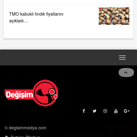
TMO kabuklı fındık fiyatlarını
açıkladı....
Toggle
naviga
© degisimmedya.com