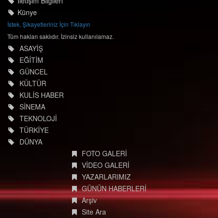
İletişim Bilgileri
Künye
İstek, Şikayetleriniz İçin Tıklayın
Tüm hakları saklıdır. İzinsiz kullanılamaz.
ASAYİŞ
EĞİTİM
GÜNCEL
KÜLTÜR
KULİS HABER
SİNEMA
TEKNOLOJİ
TÜRKİYE
DÜNYA
FOTO GALERİ
VİDEO GALERİ
YAZARLARIMIZ
GÜNÜN HABERLERİ
Arşiv
Site Ara