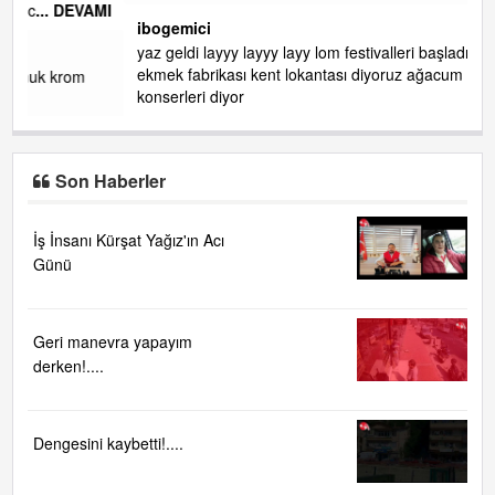
AMI
ibogemici
yaz geldi layyy layyy layy lom festivalleri başladı biz halk
ekmek fabrikası kent lokantası diyoruz ağacum yaz
konserleri diyor
Son Haberler
İş İnsanı Kürşat Yağız'ın Acı
Günü
Geri manevra yapayım
derken!....
Dengesini kaybetti!....