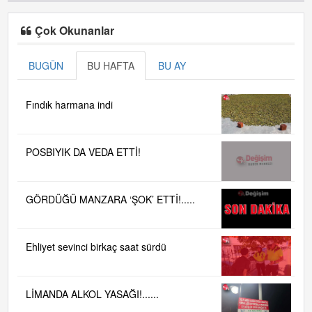
Çok Okunanlar
BUGÜN
BU HAFTA
BU AY
Fındık harmana indi
POSBIYIK DA VEDA ETTİ!
GÖRDÜĞÜ MANZARA ‘ŞOK’ ETTİ!.....
Ehliyet sevinci birkaç saat sürdü
LİMANDA ALKOL YASAĞI!......