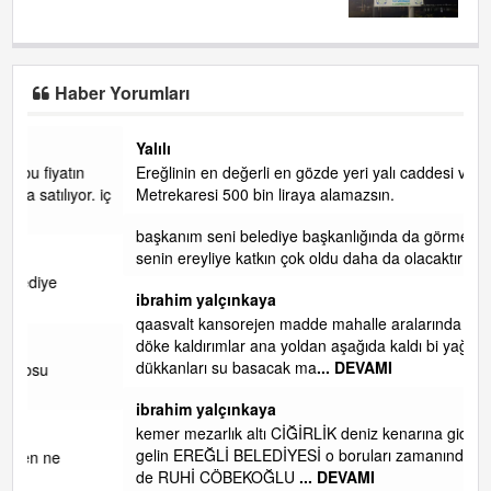
Haber Yorumları
Yalılı
Ereğlinin en değerli en gözde yeri yalı caddesi ve çevresidir.
 iç
Metrekaresi 500 bin liraya alamazsın.
başkanım seni belediye başkanlığında da görmek isteriz
senin ereyliye katkın çok oldu daha da olacaktır
ibrahim yalçınkaya
qaasvalt kansorejen madde mahalle aralarında asvalt döke
döke kaldırımlar ana yoldan aşağıda kaldı bi yağmurda
dükkanları su basacak ma
... DEVAMI
ibrahim yalçınkaya
kemer mezarlık altı CİĞİRLİK deniz kenarına giden yola
gelin EREĞLİ BELEDİYESİ o boruları zamanında tüm ereğli
de RUHİ CÖBEKOĞLU
... DEVAMI