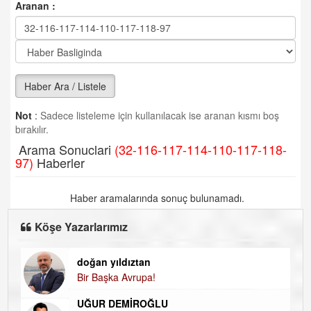
Aranan :
Haber Ara / Listele
Not
:
Sadece listeleme için kullanılacak ise aranan kısmı boş
bırakılır.
Arama Sonuclari
(32-116-117-114-110-117-118-
97)
Haberler
Haber aramalarında sonuç bulunamadı.
Köşe Yazarlarımız
doğan yıldıztan
Di
Bir Başka Avrupa!
KA
UĞUR DEMİROĞLU
Ha