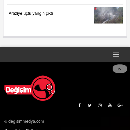
KOKARCA!....
Araziye uçtu,yangın çıktı
Toggle
navigat
© degisimmedya.com