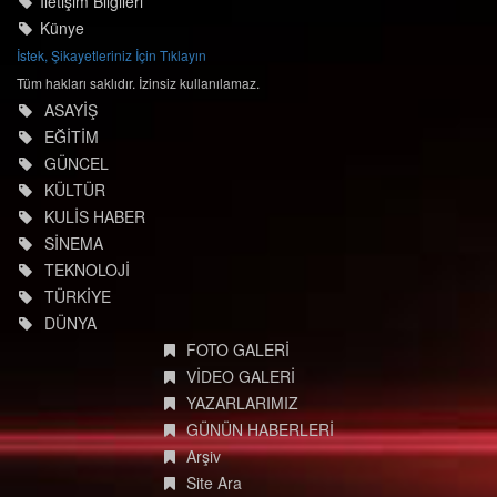
İletişim Bilgileri
Künye
İstek, Şikayetleriniz İçin Tıklayın
Tüm hakları saklıdır. İzinsiz kullanılamaz.
ASAYİŞ
EĞİTİM
GÜNCEL
KÜLTÜR
KULİS HABER
SİNEMA
TEKNOLOJİ
TÜRKİYE
DÜNYA
FOTO GALERİ
VİDEO GALERİ
YAZARLARIMIZ
GÜNÜN HABERLERİ
Arşiv