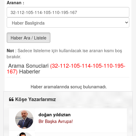
Aranan :
Haber Ara / Listele
Not
:
Sadece listeleme için kullanılacak ise aranan kısmı boş
bırakılır.
Arama Sonuclari
(32-112-105-114-105-110-195-
167)
Haberler
Haber aramalarında sonuç bulunamadı.
Köşe Yazarlarımız
doğan yıldıztan
Di
Bir Başka Avrupa!
KA
Ha