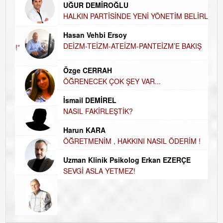
UĞUR DEMİROĞLU
DÜ
AH
HALKIN PARTİSİNDE YENİ YÖNETİM
BELİRLENDİ…
Hü
Hasan Vehbi Ersoy
H
DEİZM-TEİZM-ATEİZM-PANTEİZM’E BAKIŞ
El
EC
Özge CERRAH
ÖĞRENECEK ÇOK ŞEY VAR...
Du
İN
NA
İsmail DEMİREL
NASIL FAKİRLEŞTİK?
Ku
Ço
Harun KARA
ÖĞRETMENİM , HAKKINI NASIL ÖDERİM !
Uzman Klinik Psikolog Erkan EZERÇE
SEVGİ ASLA YETMEZ!