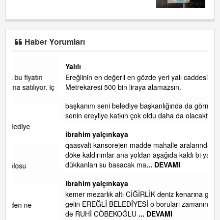
LİMANDA ALKOL YASAĞI!......
Haber Yorumları
Yalılı
Ereğlinin en değerli en gözde yeri yalı caddesi ve çevresidir.
 iç
Metrekaresi 500 bin liraya alamazsın.
başkanım seni belediye başkanlığında da görmek isteriz
senin ereyliye katkın çok oldu daha da olacaktır
ibrahim yalçınkaya
qaasvalt kansorejen madde mahalle aralarında asvalt döke
döke kaldırımlar ana yoldan aşağıda kaldı bi yağmurda
dükkanları su basacak ma
... DEVAMI
ibrahim yalçınkaya
kemer mezarlık altı CİĞİRLİK deniz kenarına giden yola
gelin EREĞLİ BELEDİYESİ o boruları zamanında tüm ereğli