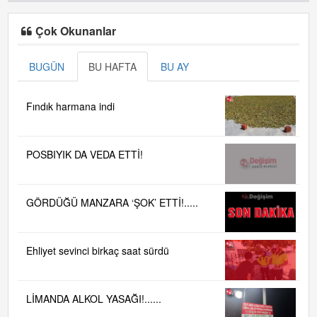
Çok Okunanlar
BUGÜN
BU HAFTA
BU AY
Fındık harmana indi
POSBIYIK DA VEDA ETTİ!
GÖRDÜĞÜ MANZARA ‘ŞOK’ ETTİ!.....
Ehliyet sevinci birkaç saat sürdü