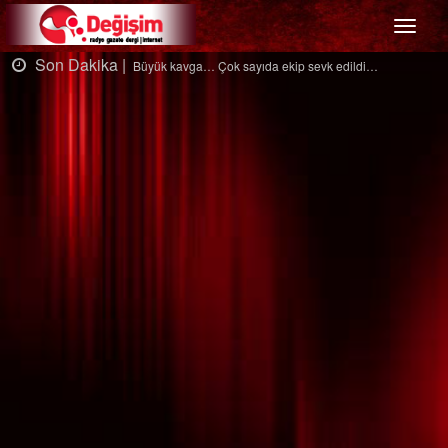
Menü
Son Dakika |
Büyük kavga… Çok sayıda ekip sevk edildi…