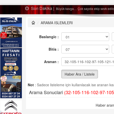
Son Dakika |
sevk edildi…
Ağaçtan
ARAMA ISLEMLERI
Baslangic :
Bitis :
Aranan :
Haber Ara / Listele
Not
:
Sadece listeleme için kullanılacak ise aranan kısm
Arama Sonuclari
(32-105-116-102-97-105
Haber aram