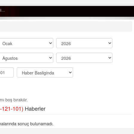
 düştü…
Semih ÇOLAK
SEÇMEN NE DEDİ?
Op. Dr. Erol GÜNEN
Kemiklerinizi Sessizce Çürüten 6
Alışkanlık
Şenol AZMAN
“Aman doktor, yaman doktor.
ı boş bırakılır.
Derdime bir çare!” – 2-
-121-101)
Haberler
Merve KIRAN
KİLO KONTROLÜNDE KİLİT
alarında sonuç bulunamadı.
NOKTA: ARA ÖĞÜNLER