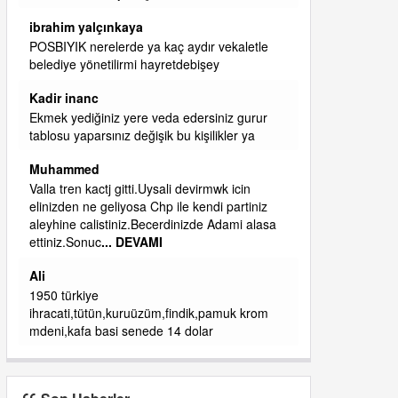
başkanım seni belediye başkanlığında da
görmek isteriz senin ereyliye katkın çok oldu
daha da olacaktır
ibrahim yalçınkaya
qaasvalt kansorejen madde mahalle aralarında
asvalt döke döke kaldırımlar ana yoldan
aşağıda kaldı bi yağmurda dükkanları su
basacak ma
... DEVAMI
ibrahim yalçınkaya
kemer mezarlık altı CİĞİRLİK deniz kenarına
giden yola gelin EREĞLİ BELEDİYESİ o
boruları zamanında tüm ereğli de RUHİ
CÖBEKOĞLU
... DEVAMI
ibogemici
yaz geldi layyy layyy layy lom festivalleri
başladı biz halk ekmek fabrikası kent lokantası
diyoruz ağacum yaz konserleri diyor