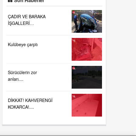
Son Haberler
ÇADIR VE BARAKA
İŞGALLERİ
KALDIRILDI....
Kulübeye çarptı
Sürücülerin zor
anları....
DİKKAT! KAHVERENGİ
KOKARCA!....