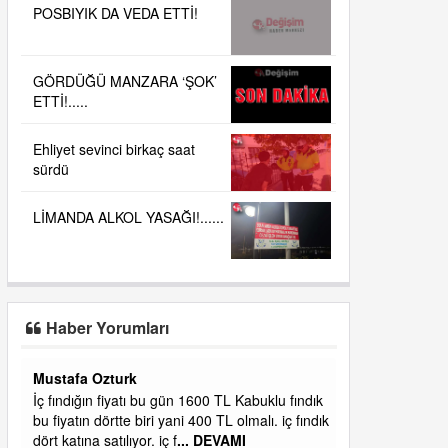
POSBIYIK DA VEDA ETTİ!
GÖRDÜĞÜ MANZARA ‘ŞOK’
ETTİ!.....
Ehliyet sevinci birkaç saat
sürdü
LİMANDA ALKOL YASAĞI!......
Haber Yorumları
Yalılı
ık
Ereğlinin en değerli en gözde yeri yalı caddesi
dık
ve çevresidir. Metrekaresi 500 bin liraya
alamazsın.