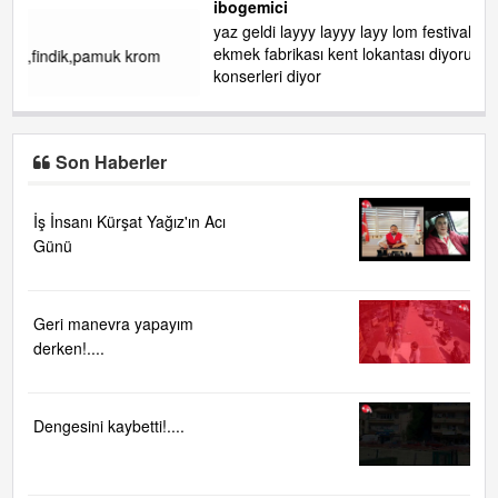
ibogemici
yaz geldi layyy layyy layy lom festivalleri başladı biz halk
ekmek fabrikası kent lokantası diyoruz ağacum yaz
konserleri diyor
Son Haberler
İş İnsanı Kürşat Yağız'ın Acı
Günü
Geri manevra yapayım
derken!....
Dengesini kaybetti!....