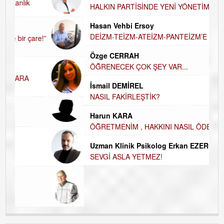
A
HALKIN PARTİSİNDE YENİ YÖNETİM
BELİRLENDİ…
H
Hasan Vehbi Ersoy
H
DEİZM-TEİZM-ATEİZM-PANTEİZM’E BAKIŞ
El
E
Özge CERRAH
ÖĞRENECEK ÇOK ŞEY VAR...
Du
İ
İsmail DEMİREL
N
NASIL FAKİRLEŞTİK?
K
Harun KARA
Ço
ÖĞRETMENİM , HAKKINI NASIL ÖDERİM !
Uzman Klinik Psikolog Erkan EZERÇE
SEVGİ ASLA YETMEZ!