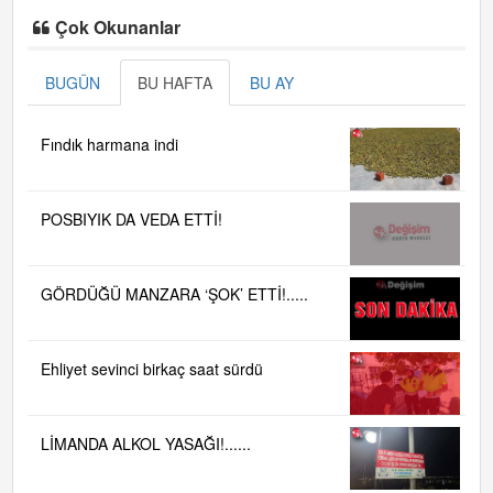
Çok Okunanlar
BUGÜN
BU HAFTA
BU AY
Fındık harmana indi
POSBIYIK DA VEDA ETTİ!
GÖRDÜĞÜ MANZARA ‘ŞOK’ ETTİ!.....
Ehliyet sevinci birkaç saat sürdü
LİMANDA ALKOL YASAĞI!......