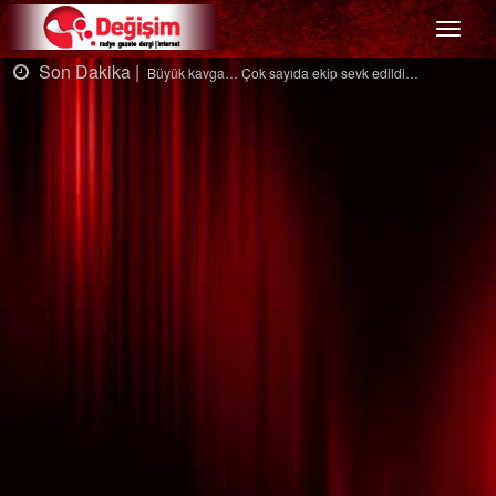
Menü
Son Dakika |
S
Büyük kavga… Çok sayıda ekip sevk edildi…