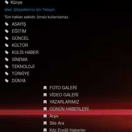
Künye
İstek, Şikayetleriniz İçin Tıklayın
Tüm hakları saklıdır. İzinsiz kullanılamaz.
ASAYİŞ
EĞİTİM
GÜNCEL
KÜLTÜR
KULİS HABER
SİNEMA
TEKNOLOJİ
TÜRKİYE
DÜNYA
FOTO GALERİ
VİDEO GALERİ
YAZARLARIMIZ
GÜNÜN HABERLERİ
Arşiv
Site Ara
Kdz.Ereğli Haberler