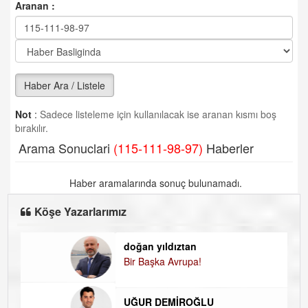
Aranan :
Haber Ara / Listele
Not
:
Sadece listeleme için kullanılacak ise aranan kısmı boş
bırakılır.
Arama Sonuclari
(115-111-98-97)
Haberler
Haber aramalarında sonuç bulunamadı.
Köşe Yazarlarımız
doğan yıldıztan
D
Bir Başka Avrupa!
K
H
UĞUR DEMİROĞLU
D