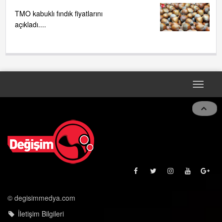
TMO kabuklı fındık fiyatlarını
açıkladı....
Toggle
naviga
© degisimmedya.com
İletişim Bilgileri