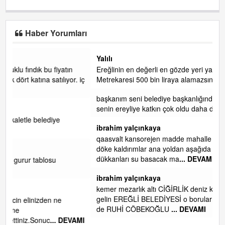
Haber Yorumları
Yalılı
Ereğlinin en değerli en gözde yeri yalı caddesi ve çevresidir.
. iç
Metrekaresi 500 bin liraya alamazsın.
başkanım seni belediye başkanlığında da görmek isteriz
senin ereyliye katkın çok oldu daha da olacaktır
ibrahim yalçınkaya
qaasvalt kansorejen madde mahalle aralarında asvalt döke
döke kaldırımlar ana yoldan aşağıda kaldı bi yağmurda
dükkanları su basacak ma
... DEVAMI
ibrahim yalçınkaya
kemer mezarlık altı CİĞİRLİK deniz kenarına giden yola
gelin EREĞLİ BELEDİYESİ o boruları zamanında tüm ereğli
de RUHİ CÖBEKOĞLU
... DEVAMI
AMI