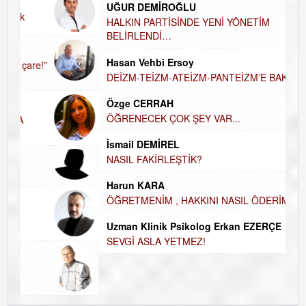
UĞUR DEMİROĞLU
D
A
HALKIN PARTİSİNDE YENİ YÖNETİM
BELİRLENDİ…
Hü
Hasan Vehbi Ersoy
H
DEİZM-TEİZM-ATEİZM-PANTEİZM’E BAKIŞ
El
E
Özge CERRAH
ÖĞRENECEK ÇOK ŞEY VAR...
Du
İ
N
İsmail DEMİREL
NASIL FAKİRLEŞTİK?
Ku
Ço
Harun KARA
ÖĞRETMENİM , HAKKINI NASIL ÖDERİM !
Uzman Klinik Psikolog Erkan EZERÇE
SEVGİ ASLA YETMEZ!