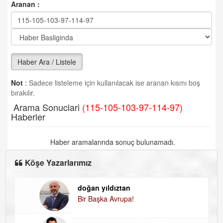
Aranan :
Haber Ara / Listele
Not
:
Sadece listeleme için kullanılacak ise aranan kısmı boş
bırakılır.
Arama Sonuclari
(115-105-103-97-114-97)
Haberler
Haber aramalarında sonuç bulunamadı.
Köşe Yazarlarımız
doğan yıldıztan
Di
Bir Başka Avrupa!
KA
H