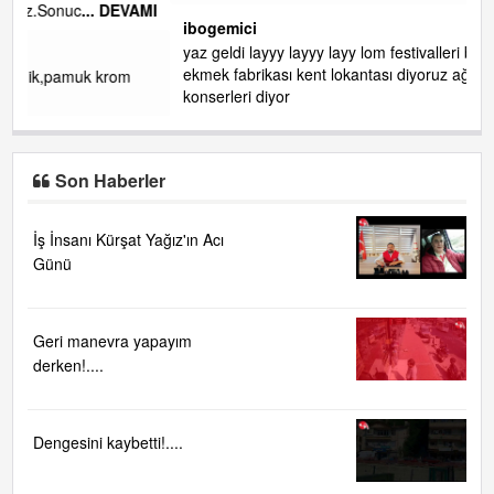
AMI
ibogemici
yaz geldi layyy layyy layy lom festivalleri başladı biz halk
ekmek fabrikası kent lokantası diyoruz ağacum yaz
konserleri diyor
Son Haberler
İş İnsanı Kürşat Yağız'ın Acı
Günü
Geri manevra yapayım
derken!....
Dengesini kaybetti!....