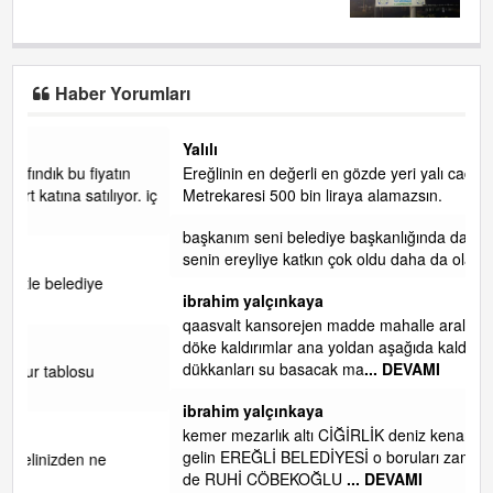
Haber Yorumları
Yalılı
Ereğlinin en değerli en gözde yeri yalı caddesi ve çevresidir.
. iç
Metrekaresi 500 bin liraya alamazsın.
başkanım seni belediye başkanlığında da görmek isteriz
senin ereyliye katkın çok oldu daha da olacaktır
ibrahim yalçınkaya
qaasvalt kansorejen madde mahalle aralarında asvalt döke
döke kaldırımlar ana yoldan aşağıda kaldı bi yağmurda
dükkanları su basacak ma
... DEVAMI
ibrahim yalçınkaya
kemer mezarlık altı CİĞİRLİK deniz kenarına giden yola
gelin EREĞLİ BELEDİYESİ o boruları zamanında tüm ereğli
de RUHİ CÖBEKOĞLU
... DEVAMI