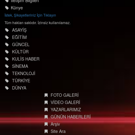
İletişim Bilgileri
Künye
İstek, Şikayetleriniz İçin Tıklayın
Tüm hakları saklıdır. İzinsiz kullanılamaz.
ASAYİŞ
EĞİTİM
GÜNCEL
KÜLTÜR
KULİS HABER
SİNEMA
TEKNOLOJİ
TÜRKİYE
DÜNYA
FOTO GALERİ
VİDEO GALERİ
YAZARLARIMIZ
GÜNÜN HABERLERİ
Arşiv
Site Ara