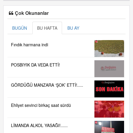
Çok Okunanlar
BUGÜN
BU HAFTA
BU AY
Fındık harmana indi
POSBIYIK DA VEDA ETTİ!
GÖRDÜĞÜ MANZARA ‘ŞOK’ ETTİ!.....
Ehliyet sevinci birkaç saat sürdü
LİMANDA ALKOL YASAĞI!......