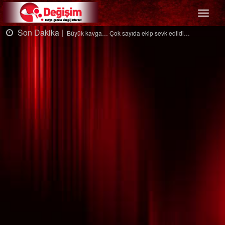
Menü
Dakika |
Son Da
Büyük kavga… Çok sayıda ekip sevk edildi…