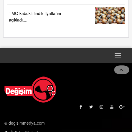
TMO kabuklı fındık fiyatlarını
açıkladı....
Toggle
naviga
© degisimmedya.com