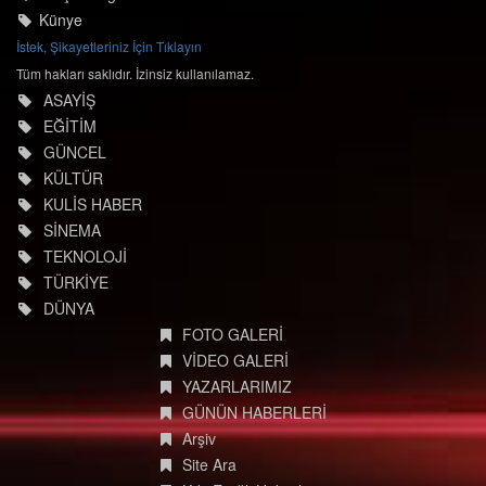
Künye
İstek, Şikayetleriniz İçin Tıklayın
Tüm hakları saklıdır. İzinsiz kullanılamaz.
ASAYİŞ
EĞİTİM
GÜNCEL
KÜLTÜR
KULİS HABER
SİNEMA
TEKNOLOJİ
TÜRKİYE
DÜNYA
FOTO GALERİ
VİDEO GALERİ
YAZARLARIMIZ
GÜNÜN HABERLERİ
Arşiv
Site Ara