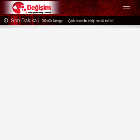
Menü
Son Dakika |
Büyük kavga… Çok sayıda ekip sevk edildi…