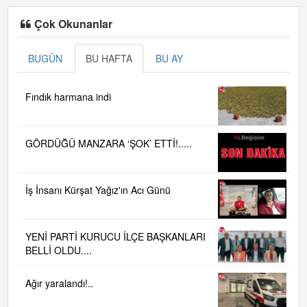
Çok Okunanlar
BUGÜN
BU HAFTA
BU AY
Fındık harmana indi
GÖRDÜĞÜ MANZARA ‘ŞOK’ ETTİ!.....
İş İnsanı Kürşat Yağız'ın Acı Günü
YENİ PARTİ KURUCU İLÇE BAŞKANLARI
BELLİ OLDU....
Ağır yaralandı!..