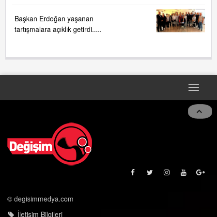
Başkan Erdoğan yaşanan
tartışmalara açıklık getirdi.....
Toggle
navigat
© degisimmedya.com
İletişim Bilgileri