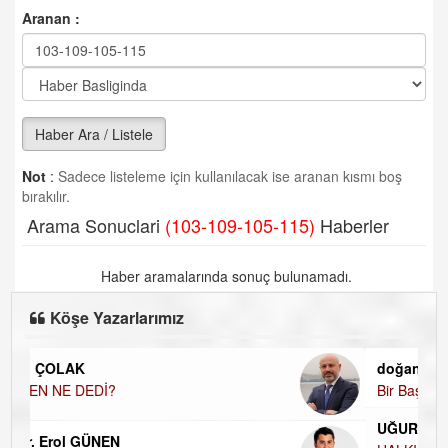
Aranan :
Haber Ara / Listele
Not
:
Sadece listeleme için kullanılacak ise aranan kısmı boş
bırakılır.
Arama Sonuclari
(103-109-105-115)
Haberler
Haber aramalarında sonuç bulunamadı.
Köşe Yazarlarımız
doğan yıldıztan
Bir Başka Avrupa!
UĞUR DEMİROĞLU