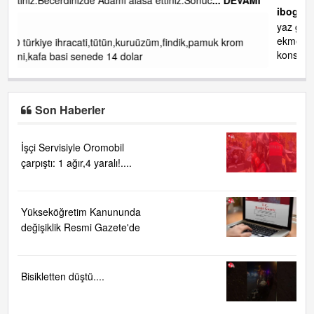
ibogemici
yaz geldi layyy layyy layy lom festivalleri başladı biz halk
ekmek fabrikası kent lokantası diyoruz ağacum yaz
k krom
konserleri diyor
Son Haberler
İşçi Servisiyle Oromobil
çarpıştı: 1 ağır,4 yaralı!....
Yükseköğretim Kanununda
değişiklik Resmi Gazete'de
Bisikletten düştü....