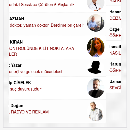
HALKIN PARTİSİNDE YENİ YÖNETİM BELİRLENDİ…
Hasan Vehbi Ersoy
DEİZM-TEİZM-ATEİZM-PANTEİZM’E BAKIŞ
Özge CERRAH
ÖĞRENECEK ÇOK ŞEY VAR...
İsmail DEMİREL
NASIL FAKİRLEŞTİK?
Harun KARA
ÖĞRETMENİM , HAKKINI NASIL ÖDERİM !
Uzman Klinik Psikolog Erkan EZERÇE
SEVGİ ASLA YETMEZ!