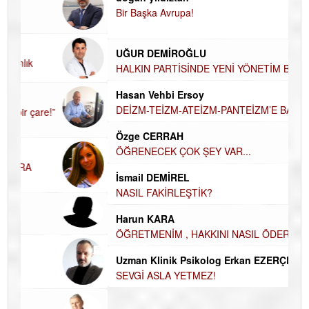
Bir Başka Avrupa!
KA
Ha
UĞUR DEMİROĞLU
DÜ
AH
HALKIN PARTİSİNDE YENİ YÖNETİM
BELİRLENDİ…
Hü
Hasan Vehbi Ersoy
H
DEİZM-TEİZM-ATEİZM-PANTEİZM’E BAKIŞ
El
EC
Özge CERRAH
ÖĞRENECEK ÇOK ŞEY VAR...
Du
İN
İsmail DEMİREL
NA
NASIL FAKİRLEŞTİK?
Ku
Harun KARA
Ço
ÖĞRETMENİM , HAKKINI NASIL ÖDERİM !
Uzman Klinik Psikolog Erkan EZERÇE
SEVGİ ASLA YETMEZ!