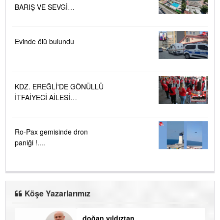
BARIŞ VE SEVGİ
PLAJLARINDA DENİZ SUYU
KALİTESİ "MÜKEMMEL"
Evinde ölü bulundu
KDZ. EREĞLİ'DE GÖNÜLLÜ
İTFAİYECİ AİLESİ
BÜYÜYOR...
Ro-Pax gemisinde dron
paniği !....
Köşe Yazarlarımız
doğan yıldıztan
Di