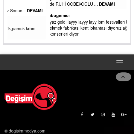
de RUHİ CÖBEKOĞLU
... DEVAMI
AMI
ibogemici
yaz geldi layyy layyy layy lom festivalleri başladı biz halk
ekmek fabrikası kent lokantası diyoruz ağacum yaz
konserleri diyor
Toggle
naviga
© degisimmedya.com