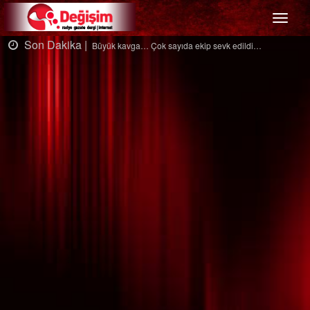
Menü
Son Dakika |
dildi…
Ağaçtan düştü…