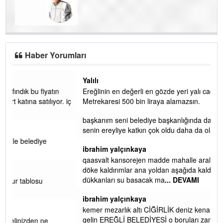
Haber Yorumları
Yalılı
Ereğlinin en değerli en gözde yeri yalı caddesi ve çevresidir.
 iç
Metrekaresi 500 bin liraya alamazsın.
başkanım seni belediye başkanlığında da görmek isteriz
senin ereyliye katkın çok oldu daha da olacaktır
ibrahim yalçınkaya
qaasvalt kansorejen madde mahalle aralarında asvalt döke
döke kaldırımlar ana yoldan aşağıda kaldı bi yağmurda
dükkanları su basacak ma
... DEVAMI
ibrahim yalçınkaya
kemer mezarlık altı CİĞİRLİK deniz kenarına giden yola
gelin EREĞLİ BELEDİYESİ o boruları zamanında tüm ereğli