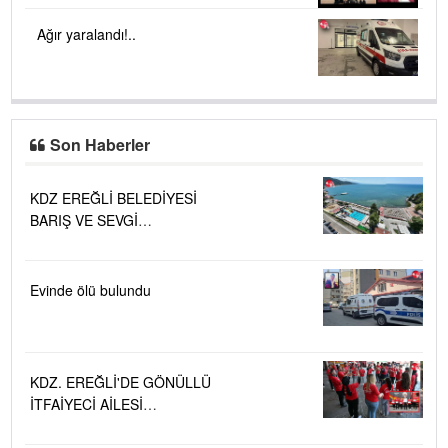
Ağır yaralandı!..
Son Haberler
KDZ EREĞLİ BELEDİYESİ
BARIŞ VE SEVGİ
PLAJLARINDA DENİZ SUYU
KALİTESİ "MÜKEMMEL"
Evinde ölü bulundu
KDZ. EREĞLİ'DE GÖNÜLLÜ
İTFAİYECİ AİLESİ
BÜYÜYOR...