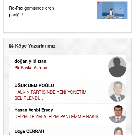
Ro-Pax gemisinde dron
paniği !....
Köşe Yazarlarımız
doğan yıldıztan
Di
Bir Başka Avrupa!
KA
Ha
UĞUR DEMİROĞLU
DÜ
AH
HALKIN PARTİSİNDE YENİ YÖNETİM
BELİRLENDİ…
Hü
Hasan Vehbi Ersoy
H
DEİZM-TEİZM-ATEİZM-PANTEİZM’E BAKIŞ
El
EC
Özge CERRAH