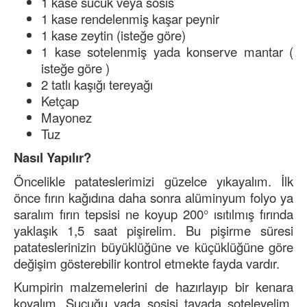
1 kase sucuk veya sosis
1 kase rendelenmiş kaşar peynir
1 kase zeytin (isteğe göre)
1 kase sotelenmiş yada konserve mantar (
isteğe göre )
2 tatlı kaşığı tereyağı
Ketçap
Mayonez
Tuz
Nasıl Yapılır?
Öncelikle patateslerimizi güzelce yıkayalım. İlk
önce fırın kağıdına daha sonra alüminyum folyo ya
saralım fırın tepsisi ne koyup 200° ısıtılmış fırında
yaklaşık 1,5 saat pişirelim. Bu pişirme süresi
patateslerinizin büyüklüğüne ve küçüklüğüne göre
değişim gösterebilir kontrol etmekte fayda vardır.
Kumpirin malzemelerini de hazırlayıp bir kenara
koyalım. Sucuğu yada sosisi tavada soteleyelim.