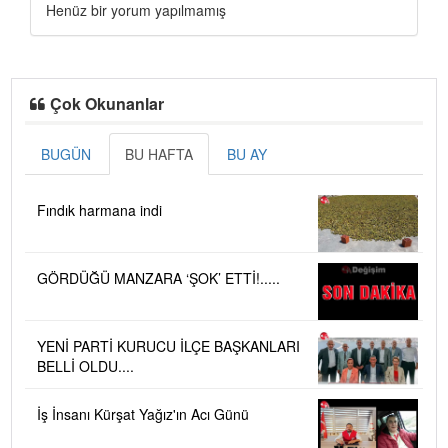
Henüz bir yorum yapılmamış
Çok Okunanlar
BUGÜN
BU HAFTA
BU AY
Fındık harmana indi
GÖRDÜĞÜ MANZARA ‘ŞOK’ ETTİ!.....
YENİ PARTİ KURUCU İLÇE BAŞKANLARI
BELLİ OLDU....
İş İnsanı Kürşat Yağız'ın Acı Günü