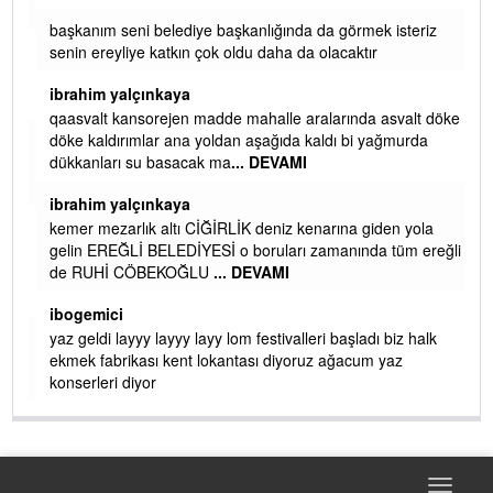
başkanım seni belediye başkanlığında da görmek isteriz
senin ereyliye katkın çok oldu daha da olacaktır
ibrahim yalçınkaya
qaasvalt kansorejen madde mahalle aralarında asvalt döke
döke kaldırımlar ana yoldan aşağıda kaldı bi yağmurda
dükkanları su basacak ma
... DEVAMI
ibrahim yalçınkaya
kemer mezarlık altı CİĞİRLİK deniz kenarına giden yola
gelin EREĞLİ BELEDİYESİ o boruları zamanında tüm ereğli
de RUHİ CÖBEKOĞLU
... DEVAMI
AMI
ibogemici
yaz geldi layyy layyy layy lom festivalleri başladı biz halk
ekmek fabrikası kent lokantası diyoruz ağacum yaz
konserleri diyor
Toggle