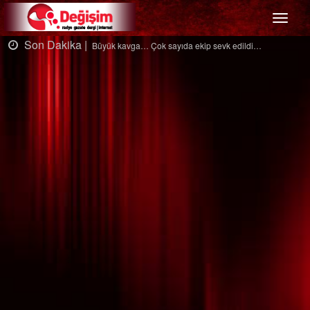
Menü
Son Dakika |
Ağaçtan düştü…