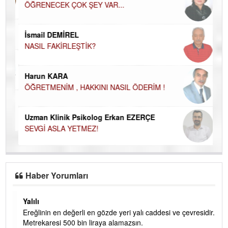
ÖĞRENECEK ÇOK ŞEY VAR...
Du
İN
NA
İsmail DEMİREL
NASIL FAKİRLEŞTİK?
Ku
Ço
Harun KARA
ÖĞRETMENİM , HAKKINI NASIL ÖDERİM !
Uzman Klinik Psikolog Erkan EZERÇE
SEVGİ ASLA YETMEZ!
Haber Yorumları
Yalılı
Ereğlinin en değerli en gözde yeri yalı caddesi ve çevresidir.
 iç
Metrekaresi 500 bin liraya alamazsın.