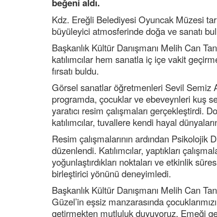
beğeni aldı.
Kdz. Ereğli Belediyesi Oyuncak Müzesi tar
büyüleyici atmosferinde doğa ve sanatı buluş
Başkanlık Kültür Danışmanı Melih Can Tanr
katılımcılar hem sanatla iç içe vakit geç
fırsatı buldu.
Görsel sanatlar öğretmenleri Sevil Semiz 
programda, çocuklar ve ebeveynleri kuş ses
yaratıcı resim çalışmaları gerçekleştirdi.
katılımcılar, tuvallere kendi hayal dünyaların
Resim çalışmalarının ardından Psikolojik 
düzenlendi. Katılımcılar, yaptıkları çalışma
yoğunlaştırdıkları noktaları ve etkinlik süres
birleştirici yönünü deneyimledi.
Başkanlık Kültür Danışmanı Melih Can Tanrı
Güzel’in eşsiz manzarasında çocuklarımızı,
getirmekten mutluluk duyuyoruz. Emeği geç