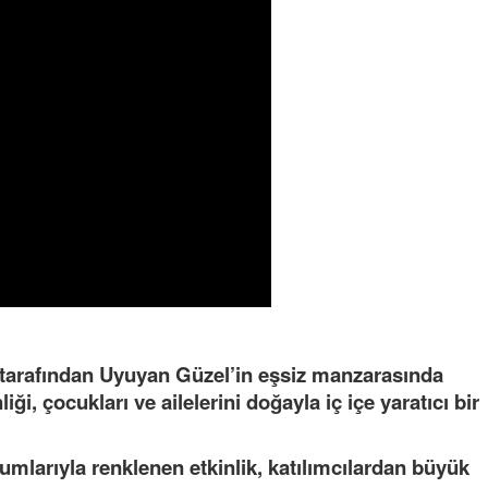
Semih ÇOLAK
SEÇMEN NE DEDİ?
Op. Dr. Erol GÜNEN
Kemiklerinizi Sessizce Çürüten 6
Alışkanlık
 tarafından Uyuyan Güzel’in eşsiz manzarasında
Şenol AZMAN
ği, çocukları ve ailelerini doğayla iç içe yaratıcı bir
“Aman doktor, yaman doktor.
Derdime bir çare!” – 2-
Merve KIRAN
umlarıyla renklenen etkinlik, katılımcılardan büyük
KİLO KONTROLÜNDE KİLİT