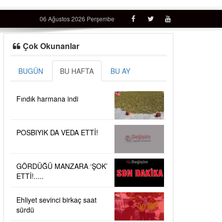
06 Ağustos 2026 Perşembe
Çok Okunanlar
BUGÜN
BU HAFTA
BU AY
Fındık harmana indi
POSBIYIK DA VEDA ETTİ!
GÖRDÜĞÜ MANZARA ‘ŞOK’
ETTİ!.....
Ehliyet sevinci birkaç saat
sürdü