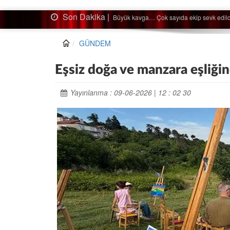
Son Dakika |
Ağaçtan düştü…
GÜNDEM
Eşsiz doğa ve manzara eşliğind
Yayınlanma : 09-06-2026 | 12 : 02 30