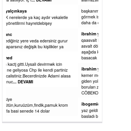
başkanım seni belediye başkanlığında da
görmek isteriz senin ereyliye katkın çok oldu
daha da olacaktır
ibrahim yalçınkaya
qaasvalt kansorejen madde mahalle aralarında
asvalt döke döke kaldırımlar ana yoldan
aşağıda kaldı bi yağmurda dükkanları su
basacak ma
... DEVAMI
ibrahim yalçınkaya
kemer mezarlık altı CİĞİRLİK deniz kenarına
giden yola gelin EREĞLİ BELEDİYESİ o
boruları zamanında tüm ereğli de RUHİ
CÖBEKOĞLU
... DEVAMI
ibogemici
yaz geldi layyy layyy layy lom festivalleri
başladı biz halk ekmek fabrikası kent lokantası
diyoruz ağacum yaz konserleri diyor