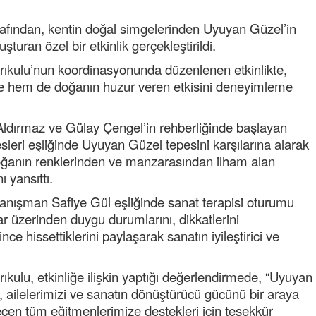
NOKTA: ARA ÖĞÜNLER
afından, kentin doğal simgelerinden Uyuyan Güzel’in
Konuk Yazar
turan özel bir etkinlik gerçekleştirildi.
Temiz enerji ve gelecek
ıkulu’nun koordinasyonunda düzenlenen etkinlikte,
mücadelesi
irme hem de doğanın huzur veren etkisini deneyimleme
Uğuralp CİVELEK
“Bu bir suç duyurusudur”
Aldırmaz ve Gülay Çengel’in rehberliğinde başlayan
leri eşliğinde Uyuyan Güzel tepesini karşılarına alarak
Özkan Doğan
 Doğanın renklerinden ve manzarasından ilham alan
YEREL RADYO VE REKLAM
ı yansıttı.
Danışman Safiye Gül eşliğinde sanat terapisi oturumu
lar üzerinden duygu durumlarını, dikkatlerini
ince hissettiklerini paylaşarak sanatın iyileştirici ve
Mustafa Ozturk
kulu, etkinliğe ilişkin yaptığı değerlendirmede, “Uyuyan
İç fındığın fiyatı bu gün 1600 TL Kabuklu fınd
 ailelerimizi ve sanatın dönüştürücü gücünü bir araya
bu fiyatın dörtte biri yani 400 TL olmalı. iç fın
en tüm eğitmenlerimize destekleri için teşekkür
dört katına satılıyor. iç f
... DEVAMI