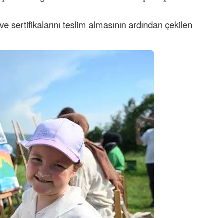
ibrahim yalçınkaya
ri ve sertifikalarını teslim almasının ardından çekilen
POSBIYIK nerelerde ya kaç aydır vekaletle
belediye yönetilirmi hayretdebişey
Kadir inanc
Ekmek yediğiniz yere veda edersiniz gurur
tablosu yaparsınız değişik bu kişilikler ya
Muhammed
Valla tren kactj gitti.Uysali devirmwk icin
elinizden ne geliyosa Chp ile kendi partiniz
aleyhine calistiniz.Becerdinizde Adami alasa
ettiniz.Sonuc
... DEVAMI
Ali
1950 türkiye
ihracati,tütün,kuruüzüm,findik,pamuk krom
mdeni,kafa basi senede 14 dolar