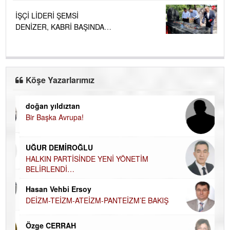
İŞÇİ LİDERİ ŞEMSİ
DENİZER, KABRİ BAŞINDA
ANILDI.....
Köşe Yazarlarımız
doğan yıldıztan
Di
Bir Başka Avrupa!
KA
Ha
UĞUR DEMİROĞLU
DÜ
AH
HALKIN PARTİSİNDE YENİ YÖNETİM
BELİRLENDİ…
Hü
Hasan Vehbi Ersoy
H
DEİZM-TEİZM-ATEİZM-PANTEİZM’E BAKIŞ
El
EC
Özge CERRAH