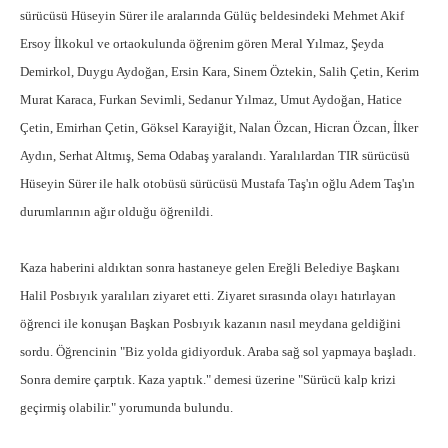
sürücüsü Hüseyin Sürer ile aralarında Gülüç beldesindeki Mehmet Akif
Ersoy İlkokul ve ortaokulunda öğrenim gören Meral Yılmaz, Şeyda
Demirkol, Duygu Aydoğan, Ersin Kara, Sinem Öztekin, Salih Çetin, Kerim
Murat Karaca, Furkan Sevimli, Sedanur Yılmaz, Umut Aydoğan, Hatice
Çetin, Emirhan Çetin, Göksel Karayiğit, Nalan Özcan, Hicran Özcan, İlker
Aydın, Serhat Altmış, Sema Odabaş yaralandı. Yaralılardan TIR sürücüsü
Hüseyin Sürer ile halk otobüsü sürücüsü Mustafa Taş'ın oğlu Adem Taş'ın
durumlarının ağır olduğu öğrenildi.
Kaza haberini aldıktan sonra hastaneye gelen Ereğli Belediye Başkanı
Halil Posbıyık yaralıları ziyaret etti. Ziyaret sırasında olayı hatırlayan
öğrenci ile konuşan Başkan Posbıyık kazanın nasıl meydana geldiğini
sordu. Öğrencinin "Biz yolda gidiyorduk. Araba sağ sol yapmaya başladı.
Sonra demire çarptık. Kaza yaptık." demesi üzerine "Sürücü kalp krizi
geçirmiş olabilir." yorumunda bulundu.