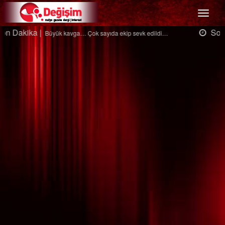
Menü
Son Dakika |
Ağaçtan düştü…