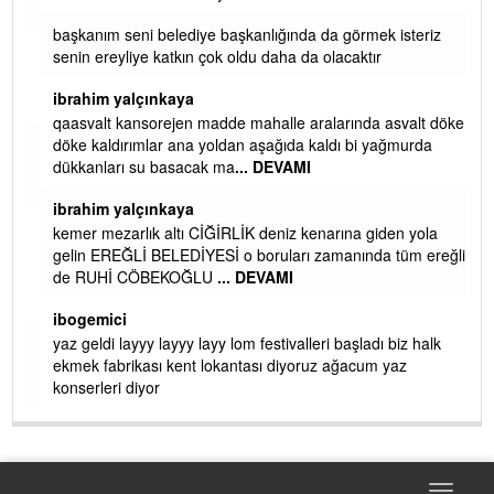
başkanım seni belediye başkanlığında da görmek isteriz
senin ereyliye katkın çok oldu daha da olacaktır
ibrahim yalçınkaya
qaasvalt kansorejen madde mahalle aralarında asvalt döke
döke kaldırımlar ana yoldan aşağıda kaldı bi yağmurda
dükkanları su basacak ma
... DEVAMI
ibrahim yalçınkaya
kemer mezarlık altı CİĞİRLİK deniz kenarına giden yola
gelin EREĞLİ BELEDİYESİ o boruları zamanında tüm ereğli
de RUHİ CÖBEKOĞLU
... DEVAMI
AMI
ibogemici
yaz geldi layyy layyy layy lom festivalleri başladı biz halk
ekmek fabrikası kent lokantası diyoruz ağacum yaz
konserleri diyor
Toggle