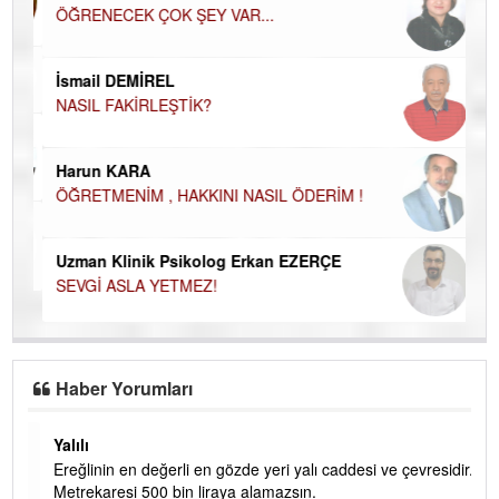
ÖĞRENECEK ÇOK ŞEY VAR...
Du
İN
NA
İsmail DEMİREL
NASIL FAKİRLEŞTİK?
Ku
Ço
Harun KARA
ÖĞRETMENİM , HAKKINI NASIL ÖDERİM !
Uzman Klinik Psikolog Erkan EZERÇE
SEVGİ ASLA YETMEZ!
Haber Yorumları
Yalılı
Ereğlinin en değerli en gözde yeri yalı caddesi ve çevresidir.
 iç
Metrekaresi 500 bin liraya alamazsın.