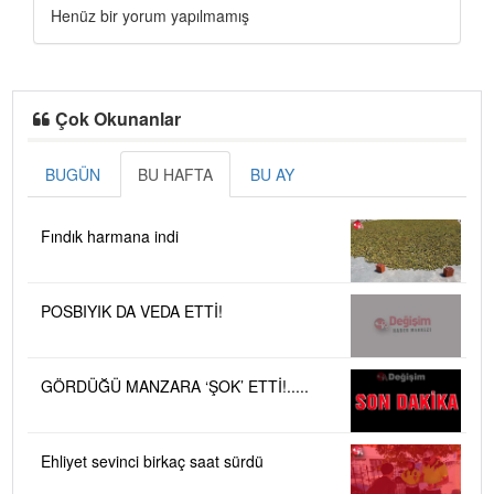
Henüz bir yorum yapılmamış
Çok Okunanlar
BUGÜN
BU HAFTA
BU AY
Fındık harmana indi
POSBIYIK DA VEDA ETTİ!
GÖRDÜĞÜ MANZARA ‘ŞOK’ ETTİ!.....
Ehliyet sevinci birkaç saat sürdü