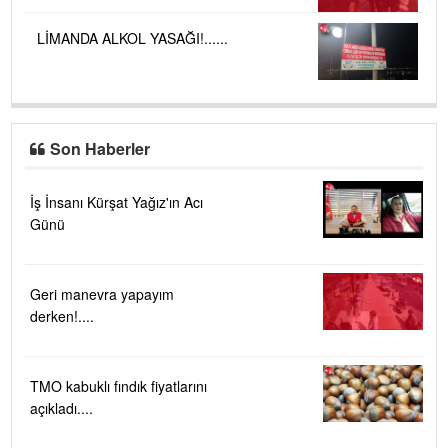
LİMANDA ALKOL YASAĞI!......
Son Haberler
İş İnsanı Kürşat Yağız'ın Acı
Günü
Geri manevra yapayım
derken!....
TMO kabuklı fındık fiyatlarını
açıkladı....