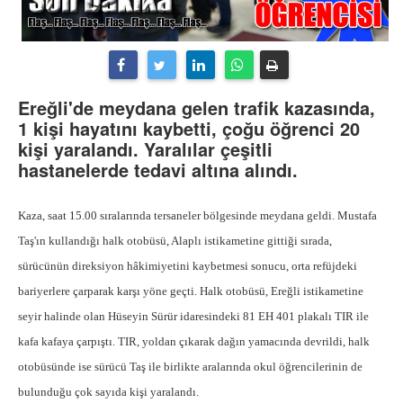
Ereğli'de meydana gelen trafik kazasında,
1 kişi hayatını kaybetti, çoğu öğrenci 20
kişi yaralandı. Yaralılar çeşitli
hastanelerde tedavi altına alındı.
Kaza, saat 15.00 sıralarında tersaneler bölgesinde meydana geldi. Mustafa
Taş'ın kullandığı halk otobüsü, Alaplı istikametine gittiği sırada,
sürücünün direksiyon hâkimiyetini kaybetmesi sonucu, orta refüjdeki
bariyerlere çarparak karşı yöne geçti. Halk otobüsü, Ereğli istikametine
seyir halinde olan Hüseyin Sürür idaresindeki 81 EH 401 plakalı TIR ile
kafa kafaya çarpıştı. TIR, yoldan çıkarak dağın yamacında devrildi, halk
otobüsünde ise sürücü Taş ile birlikte aralarında okul öğrencilerinin de
bulunduğu çok sayıda kişi yaralandı.