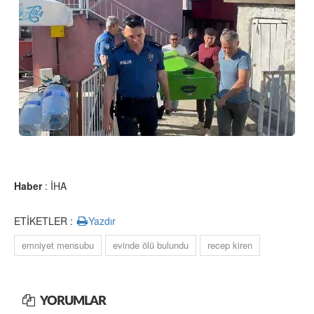
Haber
: İHA
ETİKETLER :
Yazdır
emniyet mensubu
evinde ölü bulundu
recep kiren
YORUMLAR