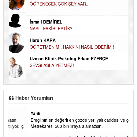
ÖĞRENECEK ÇOK ŞEY VAR...
Du
İN
NA
İsmail DEMİREL
NASIL FAKİRLEŞTİK?
Ku
Ço
Harun KARA
ÖĞRETMENİM , HAKKINI NASIL ÖDERİM !
Uzman Klinik Psikolog Erkan EZERÇE
SEVGİ ASLA YETMEZ!
Haber Yorumları
Yalılı
Ereğlinin en değerli en gözde yeri yalı caddesi ve çevresidir.
 iç
Metrekaresi 500 bin liraya alamazsın.