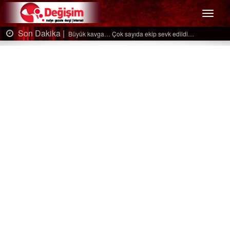
Menü
Son Dakika |
Ağaçtan düştü…