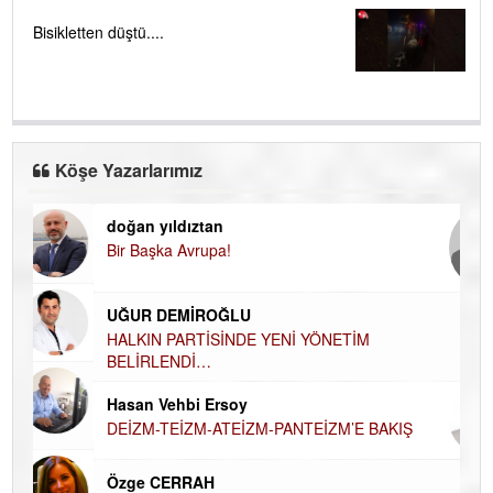
Bisikletten düştü....
Köşe Yazarlarımız
doğan yıldıztan
Di
Bir Başka Avrupa!
KA
Ha
UĞUR DEMİROĞLU
DÜ
AH
HALKIN PARTİSİNDE YENİ YÖNETİM
BELİRLENDİ…
Hü
Hasan Vehbi Ersoy
H
DEİZM-TEİZM-ATEİZM-PANTEİZM’E BAKIŞ
El
EC
Özge CERRAH