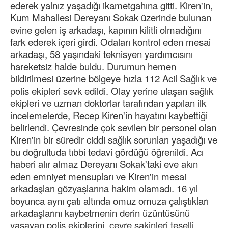
ederek yalnız yaşadığı ikametgahına gitti. Kiren'in,
Kum Mahallesi Dereyanı Sokak üzerinde bulunan
evine gelen iş arkadaşı, kapının kilitli olmadığını
fark ederek içeri girdi. Odaları kontrol eden mesai
arkadaşı, 58 yaşındaki teknisyen yardımcısını
hareketsiz halde buldu. Durumun hemen
bildirilmesi üzerine bölgeye hızla 112 Acil Sağlık ve
polis ekipleri sevk edildi. Olay yerine ulaşan sağlık
ekipleri ve uzman doktorlar tarafından yapılan ilk
incelemelerde, Recep Kiren'in hayatını kaybettiği
belirlendi. Çevresinde çok sevilen bir personel olan
Kiren'in bir süredir ciddi sağlık sorunları yaşadığı ve
bu doğrultuda tıbbi tedavi gördüğü öğrenildi. Acı
haberi alır almaz Dereyanı Sokak'taki eve akın
eden emniyet mensupları ve Kiren'in mesai
arkadaşları gözyaşlarına hakim olamadı. 16 yıl
boyunca aynı çatı altında omuz omuza çalıştıkları
arkadaşlarını kaybetmenin derin üzüntüsünü
yaşayan polis ekiplerini, çevre sakinleri teselli