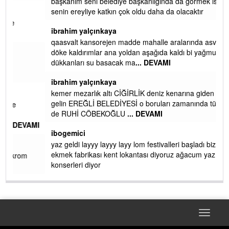
başkanım seni belediye başkanlığında da görmek isteriz
senin ereyliye katkın çok oldu daha da olacaktır
ibrahim yalçınkaya
qaasvalt kansorejen madde mahalle aralarında asvalt döke
döke kaldırımlar ana yoldan aşağıda kaldı bi yağmurda
dükkanları su basacak ma
... DEVAMI
ibrahim yalçınkaya
kemer mezarlık altı CİĞİRLİK deniz kenarına giden yola
gelin EREĞLİ BELEDİYESİ o boruları zamanında tüm ereğli
de RUHİ CÖBEKOĞLU
... DEVAMI
AMI
ibogemici
yaz geldi layyy layyy layy lom festivalleri başladı biz halk
ekmek fabrikası kent lokantası diyoruz ağacum yaz
konserleri diyor
Toggle