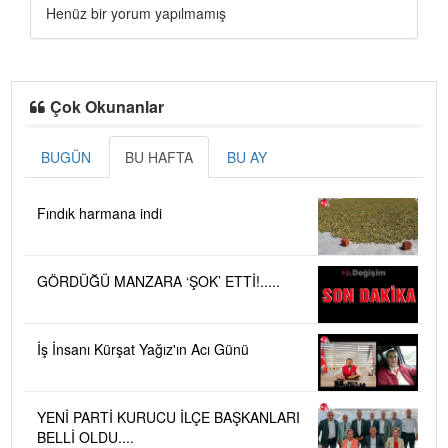
Henüz bir yorum yapılmamış
Çok Okunanlar
BUGÜN
BU HAFTA
BU AY
Fındık harmana indi
GÖRDÜĞÜ MANZARA ‘ŞOK’ ETTİ!.....
İş İnsanı Kürşat Yağız'ın Acı Günü
YENİ PARTİ KURUCU İLÇE BAŞKANLARI
BELLİ OLDU....