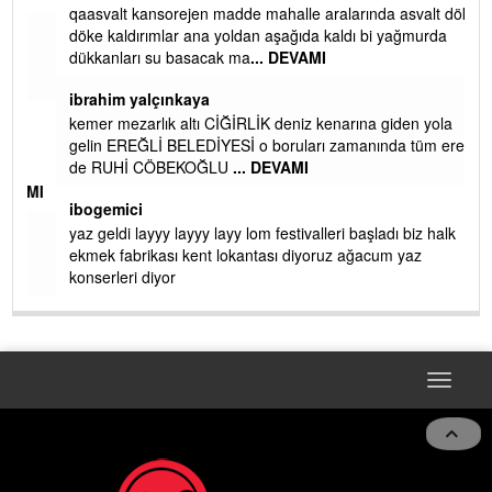
qaasvalt kansorejen madde mahalle aralarında asvalt döke
döke kaldırımlar ana yoldan aşağıda kaldı bi yağmurda
dükkanları su basacak ma
... DEVAMI
ibrahim yalçınkaya
kemer mezarlık altı CİĞİRLİK deniz kenarına giden yola
gelin EREĞLİ BELEDİYESİ o boruları zamanında tüm ereğli
de RUHİ CÖBEKOĞLU
... DEVAMI
AMI
ibogemici
yaz geldi layyy layyy layy lom festivalleri başladı biz halk
ekmek fabrikası kent lokantası diyoruz ağacum yaz
konserleri diyor
Toggle
navigat