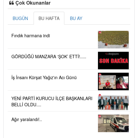
Çok Okunanlar
BUGÜN
BU HAFTA
BU AY
Fındık harmana indi
GÖRDÜĞÜ MANZARA ‘ŞOK’ ETTİ!.....
İş İnsanı Kürşat Yağız'ın Acı Günü
YENİ PARTİ KURUCU İLÇE BAŞKANLARI
BELLİ OLDU....
Ağır yaralandı!..