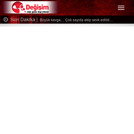
Menü
Son Dakika |
Ağaçtan düştü…