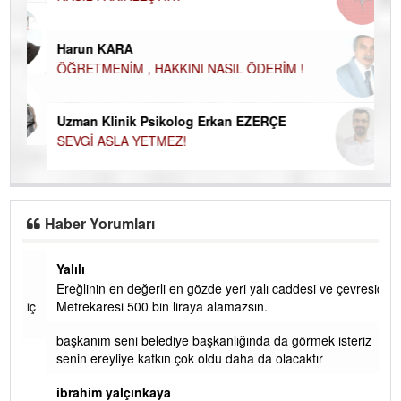
Ço
Harun KARA
ÖĞRETMENİM , HAKKINI NASIL ÖDERİM !
Uzman Klinik Psikolog Erkan EZERÇE
SEVGİ ASLA YETMEZ!
Haber Yorumları
Yalılı
Ereğlinin en değerli en gözde yeri yalı caddesi ve çevresidir.
 iç
Metrekaresi 500 bin liraya alamazsın.
başkanım seni belediye başkanlığında da görmek isteriz
senin ereyliye katkın çok oldu daha da olacaktır
ibrahim yalçınkaya