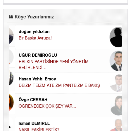
Köşe Yazarlarımız
doğan yıldıztan
Di
Bir Başka Avrupa!
KA
Ha
UĞUR DEMİROĞLU
DÜ
AH
HALKIN PARTİSİNDE YENİ YÖNETİM
BELİRLENDİ…
Hü
Hasan Vehbi Ersoy
H
DEİZM-TEİZM-ATEİZM-PANTEİZM’E BAKIŞ
El
EC
Özge CERRAH
ÖĞRENECEK ÇOK ŞEY VAR...
Du
İN
NA
İsmail DEMİREL
NASIL FAKİRLEŞTİK?
Ku