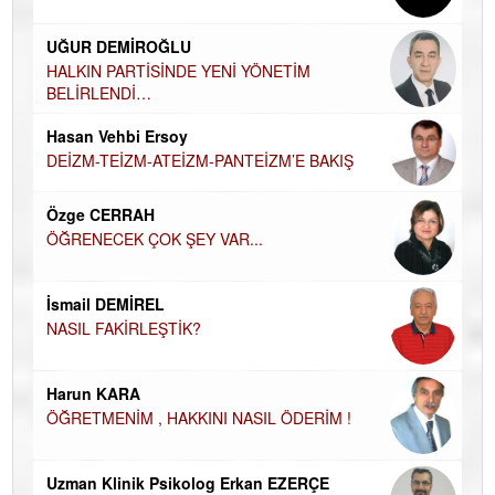
Ha
UĞUR DEMİROĞLU
DÜ
AH
HALKIN PARTİSİNDE YENİ YÖNETİM
BELİRLENDİ…
Hü
Hasan Vehbi Ersoy
H
DEİZM-TEİZM-ATEİZM-PANTEİZM’E BAKIŞ
El
EC
Özge CERRAH
ÖĞRENECEK ÇOK ŞEY VAR...
Du
İN
NA
İsmail DEMİREL
NASIL FAKİRLEŞTİK?
Ku
Ço
Harun KARA
ÖĞRETMENİM , HAKKINI NASIL ÖDERİM !
Uzman Klinik Psikolog Erkan EZERÇE