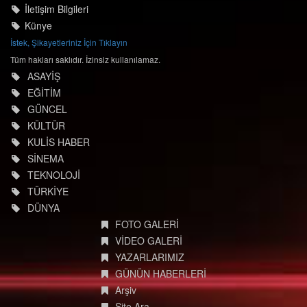
İletişim Bilgileri
Künye
İstek, Şikayetleriniz İçin Tıklayın
Tüm hakları saklıdır. İzinsiz kullanılamaz.
ASAYİŞ
EĞİTİM
GÜNCEL
KÜLTÜR
KULİS HABER
SİNEMA
TEKNOLOJİ
TÜRKİYE
DÜNYA
FOTO GALERİ
VİDEO GALERİ
YAZARLARIMIZ
GÜNÜN HABERLERİ
Arşiv
Site Ara