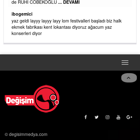
de RUHİ CÖBEKOĞLU
... DEVAMI
AMI
ibogemici
yaz geldi layyy layyy layy lom festivalleri başladı biz halk
ekmek fabrikası kent lokantası diyoruz ağacum yaz
konserleri diyor
Toggle
navigat
© degisimmedya.com