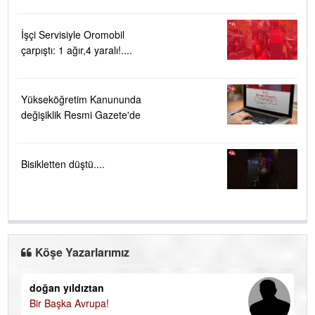
İşçi Servisiyle Oromobil
çarpıştı: 1 ağır,4 yaralı!....
Yükseköğretim Kanununda
değişiklik Resmi Gazete'de
Bisikletten düştü....
Köşe Yazarlarımız
doğan yıldıztan
Di
Bir Başka Avrupa!
KA