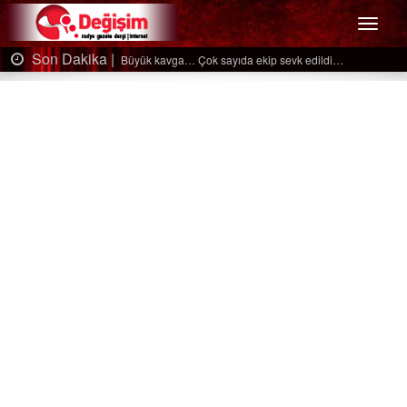
Menü
Son Dakika |
ldi…
Ağaçtan düştü…