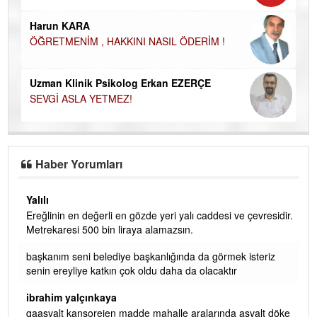
Ço
Harun KARA
ÖĞRETMENİM , HAKKINI NASIL ÖDERİM !
Uzman Klinik Psikolog Erkan EZERÇE
SEVGİ ASLA YETMEZ!
Haber Yorumları
Yalılı
Ereğlinin en değerli en gözde yeri yalı caddesi ve çevresidir.
 iç
Metrekaresi 500 bin liraya alamazsın.
başkanım seni belediye başkanlığında da görmek isteriz
senin ereyliye katkın çok oldu daha da olacaktır
ibrahim yalçınkaya
qaasvalt kansorejen madde mahalle aralarında asvalt döke