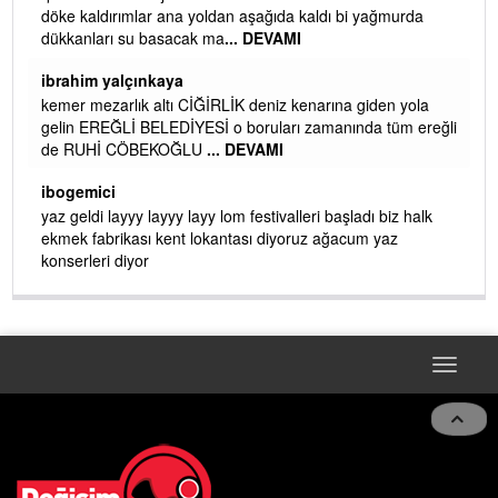
döke kaldırımlar ana yoldan aşağıda kaldı bi yağmurda
dükkanları su basacak ma
... DEVAMI
ibrahim yalçınkaya
kemer mezarlık altı CİĞİRLİK deniz kenarına giden yola
gelin EREĞLİ BELEDİYESİ o boruları zamanında tüm ereğli
de RUHİ CÖBEKOĞLU
... DEVAMI
AMI
ibogemici
yaz geldi layyy layyy layy lom festivalleri başladı biz halk
ekmek fabrikası kent lokantası diyoruz ağacum yaz
konserleri diyor
Toggle
navigat