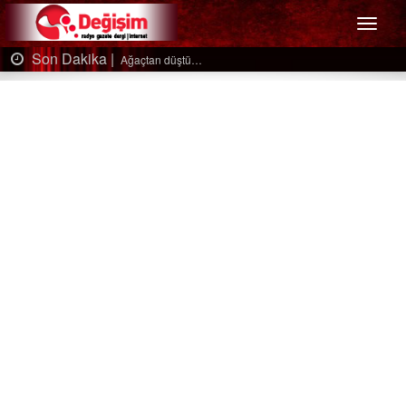
Menü
Son Dakika |
Ağaçtan düştü…