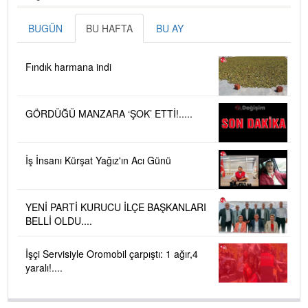
BUGÜN
BU HAFTA
BU AY
Fındık harmana indi
GÖRDÜĞÜ MANZARA ‘ŞOK’ ETTİ!.....
İş İnsanı Kürşat Yağız'ın Acı Günü
YENİ PARTİ KURUCU İLÇE BAŞKANLARI
BELLİ OLDU....
İşçi Servisiyle Oromobil çarpıştı: 1 ağır,4
yaralı!....