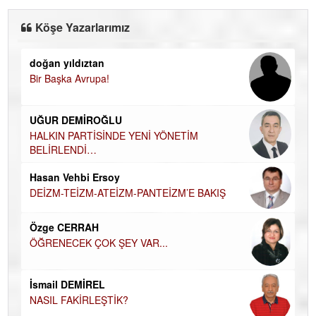
Köşe Yazarlarımız
doğan yıldıztan
Di
Bir Başka Avrupa!
KA
Ha
UĞUR DEMİROĞLU
DÜ
AH
HALKIN PARTİSİNDE YENİ YÖNETİM
BELİRLENDİ…
Hü
Hasan Vehbi Ersoy
H
DEİZM-TEİZM-ATEİZM-PANTEİZM’E BAKIŞ
El
EC
Özge CERRAH
ÖĞRENECEK ÇOK ŞEY VAR...
Du
İN
NA
İsmail DEMİREL
NASIL FAKİRLEŞTİK?
Ku