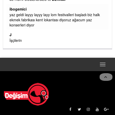
ibogemici
yaz geldi layyy layyy layy lom festivalleri başladı biz halk
ekmek fabrikası kent lokantası diyoruz ağacum yaz
konserleri diyor
J
ir.
İşçilerin
Toggle
naviga