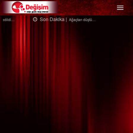
Menü
Son Dakika |
Ağaçtan düştü…