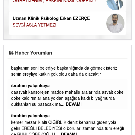
ÖĞRETMENİM , HAKKINI NASIL ÖDERİM !
Uzman Klinik Psikolog Erkan EZERÇE
SEVGİ ASLA YETMEZ!
Haber Yorumları
başkanım seni belediye başkanlığında da görmek isteriz
senin ereyliye katkın çok oldu daha da olacaktır
ibrahim yalçınkaya
qaasvalt kansorejen madde mahalle aralarında asvalt döke
döke kaldırımlar ana yoldan aşağıda kaldı bi yağmurda
dükkanları su basacak ma
... DEVAMI
ibrahim yalçınkaya
kemer mezarlık altı CİĞİRLİK deniz kenarına giden yola
gelin EREĞLİ BELEDİYESİ o boruları zamanında tüm ereğli
de RUHİ CÖBEKOĞLU
... DEVAMI
AMI