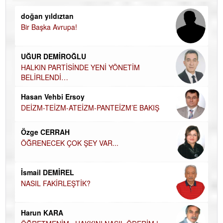
doğan yıldıztan
Di
Bir Başka Avrupa!
KA
Ha
UĞUR DEMİROĞLU
DÜ
AH
HALKIN PARTİSİNDE YENİ YÖNETİM
BELİRLENDİ…
Hü
Hasan Vehbi Ersoy
H
DEİZM-TEİZM-ATEİZM-PANTEİZM’E BAKIŞ
El
EC
Özge CERRAH
ÖĞRENECEK ÇOK ŞEY VAR...
Du
İN
NA
İsmail DEMİREL
NASIL FAKİRLEŞTİK?
Ku
Ço
Harun KARA