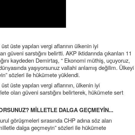
st üste yapılan vergi aflarının ülkenin iyi
n güveni sarstığını belirtti. AKP iktidarında çıkarılan 11
Semih ÇOLAK
adığını kaydeden Demirtaş, “ Ekonomi müthiş, uçuyoruz,
SEÇMEN NE DEDİ?
l dünyasında yaşıyorsunuz vallahi anlamış değilim. Ülkeyi
in” sözleri ile hükümete yüklendi.
Op. Dr. Erol GÜNEN
t üste yapılan vergi aflarının, ülkenin iyi
Kemiklerinizi Sessizce Çürüten 6
ete olan güveni sarstığını belirterek, hükümete sert
Alışkanlık
Şenol AZMAN
IYORSUNUZ?
MİLLETLE DALGA GEÇMEYİN...
“Aman doktor, yaman doktor.
Derdime bir çare!” – 2-
Kurul görüşmeleri sırasında CHP adına söz alan
illetle dalga geçmeyin” sözleri ile hükümete
Merve KIRAN
KİLO KONTROLÜNDE KİLİT