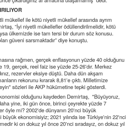
 önce çıkardığınız af amacına ulaşamamış” dedi.
IRILIYOR
ibrahim yalçınkaya
POSBIYIK nerelerde ya kaç aydır vekaletle
tli mükellef ile kötü niyetli mükellef arasında ayrım
belediye yönetilirmi hayretdebişey
rtaş, “İyi niyetli mükellefler ödüllendirilmelidir, kötü
. Oysa ülkemizde ise tam tersi bir durum söz konusu.
Kadir inanc
 olan güveni sarsmaktadır” diye konuştu.
Ekmek yediğiniz yere veda edersiniz gurur
tablosu yaparsınız değişik bu kişilikler ya
Muhammed
lmasına rağmen, gerçek enflasyonun yüzde 40 olduğunu
Valla tren kactj gitti.Uysali devirmwk icin
19, gerçek, reel faiz ise yüzde 25-26'dır. Merkez
elinizden ne geliyosa Chp ile kendi partiniz
dınız, rezervler eksiye düştü. Daha dün akşam
aleyhine calistiniz.Becerdinizde Adami alasa
arın rekorunu kırarak 8,81'e çıktı. Milletimize
ettiniz.Sonuc
... DEVAMI
eyin" sözleri ile AKP hükümetine tepki gösterdi.
Ali
 ekonomisi olduğunu kaydeden Demirtaş, "Büyüyoruz,
1950 türkiye
ihracati,tütün,kuruüzüm,findik,pamuk krom
ha yine, iki gün önce, birinci çeyrekte yüzde 7
mdeni,kafa basi senede 14 dolar
r öyle mi? 2002'de dünyanın 20'nci büyük
 büyük ekonomisiyiz; 2021 yılında ise Türkiye'nin 22'nci
medir ki on dokuz yıl önce 20'nci sıradayız, on dokuz yıl