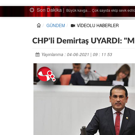
Son Dakika |
Ağaçtan düştü…
GÜNDEM
VİDEOLU HABERLER
CHP'li Demirtaş UYARDI: "
Yayınlanma : 04-06-2021 | 09 : 11 53