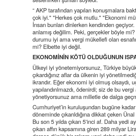
“ AKP tarafından yapılan konuşmalara bakt
çok iyi." "Herkes çok mutlu." "Ekonomi müth
İnsan bunları dinlerken kendinden geçiyor.
anlamış değilim. Peki, gerçekler böyle mi? 
durumu iyi ama vergi mükellefi olan esnafın,
mi? Elbette iyi değil.
EKONOMİNİN KÖTÜ OLDUĞUNUN ISPA
Ülkeyi iyi yönetemiyorsunuz, Türkiye büyük
çıkardığınız aflar da ülkenin iyi yönetilmedi
ikrarıdır. Eğer ekonomi iyi olmuş olsaydı, 
yapılandırılmazdı, ödenirdi; siz de bu verg
yönetiyorsunuz ama milletle de dalga geç
Cumhuriyet’in kuruluşundan bugüne kadar çı
döneminde çıkarıldığına dikkat çeken Ünal D
Bu son 5 yılda çıkan 5'inci af. Daha yedi ay
çıkan affın kapsamına giren 289 milyar Lira