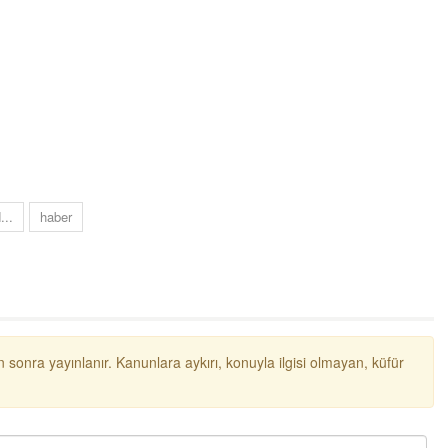
..
haber
 sonra yayınlanır. Kanunlara aykırı, konuyla ilgisi olmayan, küfür