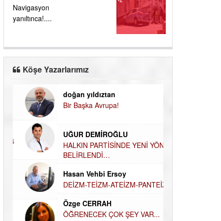
Navigasyon
yanıltınca!....
Köşe Yazarlarımız
doğan yıldıztan
Dilek Şen Kara
Bir Başka Avrupa!
KAYIP-YAS SÜR
Hamdi Güner
UĞUR DEMİROĞLU
DÜNYASI İÇİN
MÜSLÜMAN AHİ
HALKIN PARTİSİNDE YENİ
YÖNETİM BELİRLENDİ…
Hüseyin Aksak
Hasan Vehbi Ersoy
HAVADAN SUD
DEİZM-TEİZM-ATEİZM-PANTEİZM’E BAKIŞ
Elif Yapıcı
Özge CERRAH
ECHO İLE NARC
HİKÂYESİ
ÖĞRENECEK ÇOK ŞEY VAR...