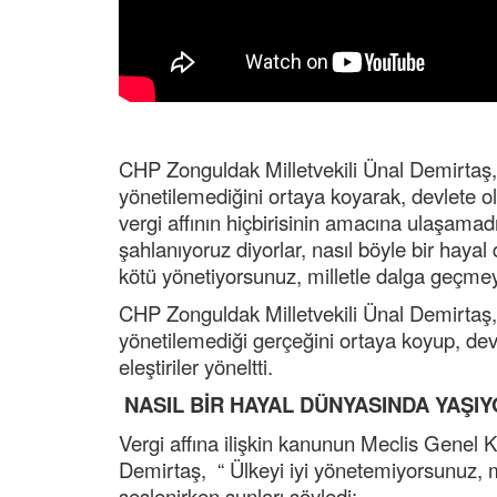
CHP Zonguldak Milletvekili Ünal Demirtaş, ü
yönetilemediğini ortaya koyarak, devlete ola
vergi affının hiçbirisinin amacına ulaşam
şahlanıyoruz diyorlar, nasıl böyle bir haya
kötü yönetiyorsunuz, milletle dalga geçmey
CHP Zonguldak Milletvekili Ünal Demirtaş, üs
yönetilemediği gerçeğini ortaya koyup, devl
eleştiriler yöneltti.
NASIL BİR HAYAL DÜNYASINDA YAŞ
Vergi affına ilişkin kanunun Meclis Genel 
Demirtaş, “ Ülkeyi iyi yönetemiyorsunuz, m
seslenirken şunları söyledi: