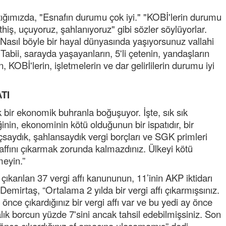
NOKTA: ARA ÖĞÜNLER
ığımızda, "Esnafın durumu çok iyi." "KOBİ'lerin durumu
iş, uçuyoruz, şahlanıyoruz" gibi sözler söylüyorlar.
Konuk Yazar
 Nasıl böyle bir hayal dünyasında yaşıyorsunuz vallahi
Temiz enerji ve gelecek
mücadelesi
Tabii, sarayda yaşayanların, 5'li çetenin, yandaşların
 KOBİ'lerin, işletmelerin ve dar gelirlilerin durumu iyi
Uğuralp CİVELEK
“Bu bir suç duyurusudur”
TI
Özkan Doğan
 bir ekonomik buhranla boğuşuyor. İşte, sık sık
YEREL RADYO VE REKLAM
ğinin, ekonominin kötü olduğunun bir ispatıdır, bir
uçsaydık, şahlansaydık vergi borçları ve SGK primleri
i affını çıkarmak zorunda kalmazdınız. Ülkeyi kötü
meyin.”
karılan 37 vergi affı kanununun, 11’inin AKP iktidarı
emirtaş, “Ortalama 2 yılda bir vergi affı çıkarmışsınız.
Mustafa Ozturk
 önce çıkardığınız bir vergi affı var ve bu yedi ay önce
İç fındığın fiyatı bu gün 1600 TL Kabuklu fınd
lık borcun yüzde 7'sini ancak tahsil edebilmişsiniz. Son
bu fiyatın dörtte biri yani 400 TL olmalı. iç fın
dört katına satılıyor. iç f
... DEVAMI