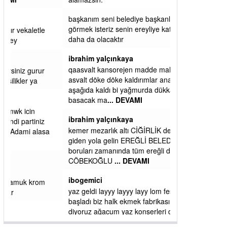
başkanım seni belediye başkanlığında da
görmek isteriz senin ereyliye katkın çok oldu
daha da olacaktır
ibrahim yalçınkaya
qaasvalt kansorejen madde mahalle aralarında
asvalt döke döke kaldırımlar ana yoldan
aşağıda kaldı bi yağmurda dükkanları su
basacak ma
... DEVAMI
ibrahim yalçınkaya
kemer mezarlık altı CİĞİRLİK deniz kenarına
giden yola gelin EREĞLİ BELEDİYESİ o
boruları zamanında tüm ereğli de RUHİ
CÖBEKOĞLU
... DEVAMI
ibogemici
yaz geldi layyy layyy layy lom festivalleri
başladı biz halk ekmek fabrikası kent lokantası
diyoruz ağacum yaz konserleri diyor