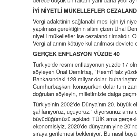
derece düşük bir rakam yani daha yedi ay
İYİ NİYETLİ MÜKELLEFLER CEZALAND
Vergi adaletinin sağlanabilmesi için iyi niye
yapılması gerektiğinin altını çizen Ünal Demi
niyetli mükellefler ise cezalandırılmalıdır
Vergi aflarının kötüye kullanılması devlete
GERÇEK ENFLASYON YÜZDE 40
Türkiye'de resmi enflasyonun yüzde 17 o
söyleyen Ünal Demirtaş, "Resmî faiz yüzde 
Bankasındaki 128 milyar doları buharlaştır
Cumhurbaşkanı konuşurken dolar tüm zamanl
doğruları söyleyin, milletimizle dalga geçm
Türkiye'nin 2002'de Dünya'nın 20. büyük
şahlanıyoruz, uçuyoruz." diyorsunuz ama da
büyüdüğümüzü açıkladı TÜİK ama gerçekle
ekonomisiyiz, 2020'de dünyanın yine 20'nci
sıraya gerilemesi bekleniyor. Bu nasıl büyü