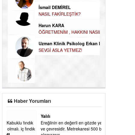
Durul Mert M.A
İsmail DEMİREL
İNSANLARIN E
NASIL FAKİRLEŞTİK?
MUTLULUK AMA
Harun KARA
OLABİLİRİZ?
ÖĞRETMENİM , HAKKINI NASIL ÖDERİM !
Kudret Yavuz E
Uzman Klinik Psikolog Erkan EZERÇE
Çocuğunuz her 
SEVGİ ASLA YETMEZ!
Haber Yorumları
Yalılı
ık
Ereğlinin en değerli en gözde yeri yalı caddesi
dık
ve çevresidir. Metrekaresi 500 bin liraya
alamazsın.