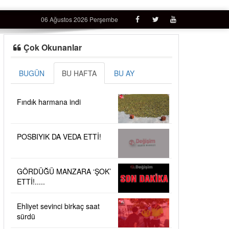
06 Ağustos 2026 Perşembe
Çok Okunanlar
BUGÜN
BU HAFTA
BU AY
Fındık harmana indi
POSBIYIK DA VEDA ETTİ!
GÖRDÜĞÜ MANZARA ‘ŞOK’
ETTİ!.....
Ehliyet sevinci birkaç saat
sürdü