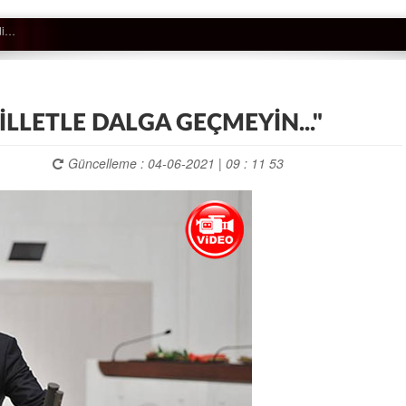
MİLLETLE DALGA GEÇMEYİN..."
Güncelleme : 04-06-2021 | 09 : 11 53