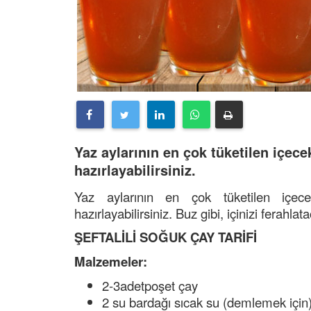
Yaz aylarının en çok tüketilen içece
hazırlayabilirsiniz.
Yaz aylarının en çok tüketilen içece
hazırlayabilirsiniz. Buz gibi, içinizi ferahla
ŞEFTALİLİ SOĞUK ÇAY TARİFİ
Malzemeler:
2-3adetpoşet çay
2 su bardağı sıcak su (demlemek için