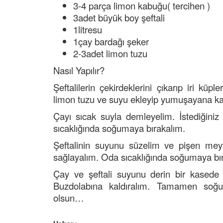
3-4 parça limon kabuğu( tercihen )
3adet büyük boy şeftali
1litresu
1çay bardağı şeker
2-3adet limon tuzu
Nasıl Yapılır?
Şeftalilerin çekirdeklerini çıkarıp iri kü
limon tuzu ve suyu ekleyip yumuşayana ka
Çayı sıcak suyla demleyelim. İstediğiniz t
sıcaklığında soğumaya bırakalım.
Şeftalinin suyunu süzelim ve pişen meyv
sağlayalım. Oda sıcaklığında soğumaya bı
Çay ve şeftali suyunu derin bir kasede bi
Buzdolabına kaldıralım. Tamamen soğuduğ
olsun…