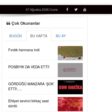
07 Ağustos 2026 Cuma
Çok Okunanlar
BUGÜN
BU HAFTA
BU AY
Fındık harmana indi
POSBIYIK DA VEDA ETTİ!
GÖRDÜĞÜ MANZARA ‘ŞOK’
ETTİ!.....
Ehliyet sevinci birkaç saat
sürdü