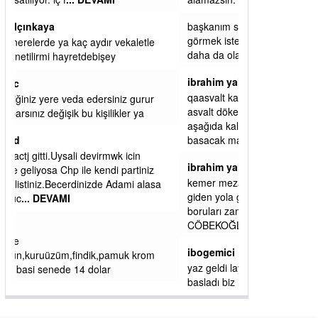
alamazsın.
başkanım seni belediye başkanlığında da
görmek isteriz senin ereyliye katkın çok oldu
daha da olacaktır
ibrahim yalçınkaya
qaasvalt kansorejen madde mahalle aralarında
asvalt döke döke kaldırımlar ana yoldan
aşağıda kaldı bi yağmurda dükkanları su
basacak ma
... DEVAMI
ibrahim yalçınkaya
kemer mezarlık altı CİĞİRLİK deniz kenarına
giden yola gelin EREĞLİ BELEDİYESİ o
boruları zamanında tüm ereğli de RUHİ
CÖBEKOĞLU
... DEVAMI
ibogemici
yaz geldi layyy layyy layy lom festivalleri
başladı biz halk ekmek fabrikası kent lokantası
diyoruz ağacum yaz konserleri diyor