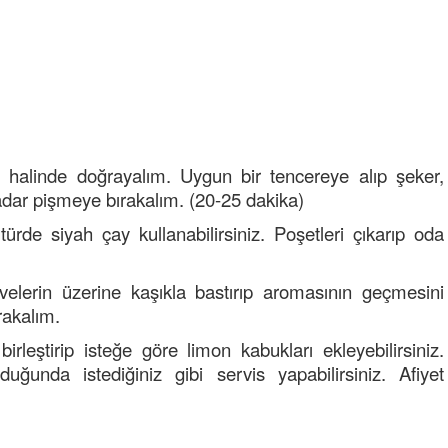
pler halinde doğrayalım. Uygun bir tencereye alıp şeker,
Semih ÇOLAK
dar pişmeye bırakalım. (20-25 dakika)
SEÇMEN NE DEDİ?
ürde siyah çay kullanabilirsiniz. Poşetleri çıkarıp oda
Op. Dr. Erol GÜNEN
Kemiklerinizi Sessizce Çürüten 6
elerin üzerine kaşıkla bastırıp aromasının geçmesini
Alışkanlık
rakalım.
Şenol AZMAN
rleştirip isteğe göre limon kabukları ekleyebilirsiniz.
“Aman doktor, yaman doktor.
unda istediğiniz gibi servis yapabilirsiniz. Afiyet
Derdime bir çare!” – 2-
Merve KIRAN
KİLO KONTROLÜNDE KİLİT