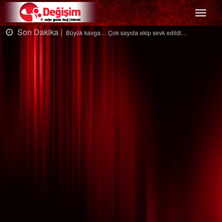
Menü
Son Dakika |
Ağaçtan düştü…