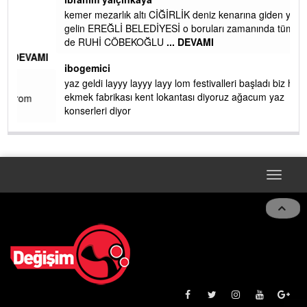
kemer mezarlık altı CİĞİRLİK deniz kenarına giden yola
gelin EREĞLİ BELEDİYESİ o boruları zamanında tüm ereğli
de RUHİ CÖBEKOĞLU
... DEVAMI
AMI
ibogemici
yaz geldi layyy layyy layy lom festivalleri başladı biz halk
ekmek fabrikası kent lokantası diyoruz ağacum yaz
konserleri diyor
Toggle
naviga