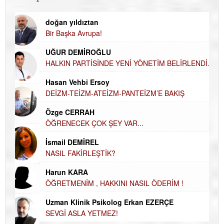
doğan yıldıztan
Di
Bir Başka Avrupa!
KA
Ha
UĞUR DEMİROĞLU
DÜ
AH
HALKIN PARTİSİNDE YENİ YÖNETİM BELİRLENDİ…
Hü
Hasan Vehbi Ersoy
H
DEİZM-TEİZM-ATEİZM-PANTEİZM’E BAKIŞ
El
Özge CERRAH
EC
ÖĞRENECEK ÇOK ŞEY VAR...
Du
İsmail DEMİREL
İN
NASIL FAKİRLEŞTİK?
NA
Harun KARA
Ku
ÖĞRETMENİM , HAKKINI NASIL ÖDERİM !
Ço
Uzman Klinik Psikolog Erkan EZERÇE
SEVGİ ASLA YETMEZ!