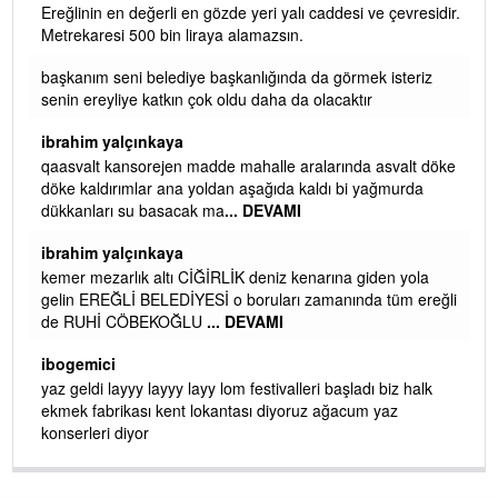
Ereğlinin en değerli en gözde yeri yalı caddesi ve çevresidir.
 iç
Metrekaresi 500 bin liraya alamazsın.
başkanım seni belediye başkanlığında da görmek isteriz
senin ereyliye katkın çok oldu daha da olacaktır
ibrahim yalçınkaya
qaasvalt kansorejen madde mahalle aralarında asvalt döke
döke kaldırımlar ana yoldan aşağıda kaldı bi yağmurda
dükkanları su basacak ma
... DEVAMI
ibrahim yalçınkaya
kemer mezarlık altı CİĞİRLİK deniz kenarına giden yola
gelin EREĞLİ BELEDİYESİ o boruları zamanında tüm ereğli
de RUHİ CÖBEKOĞLU
... DEVAMI
AMI
ibogemici
yaz geldi layyy layyy layy lom festivalleri başladı biz halk
ekmek fabrikası kent lokantası diyoruz ağacum yaz
konserleri diyor