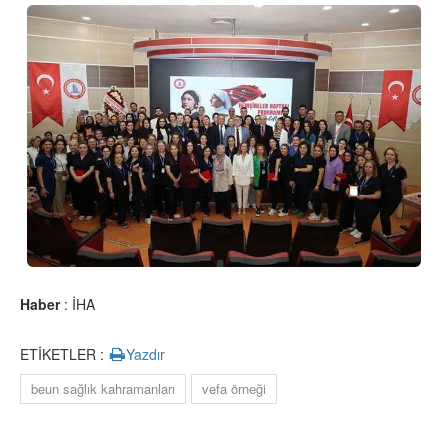
Haber
: İHA
ETİKETLER :
Yazdır
beun sağlık kahramanları
vefa örneği