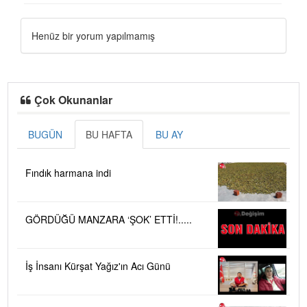
Henüz bir yorum yapılmamış
Çok Okunanlar
BUGÜN
BU HAFTA
BU AY
Fındık harmana indi
GÖRDÜĞÜ MANZARA ‘ŞOK’ ETTİ!.....
İş İnsanı Kürşat Yağız'ın Acı Günü