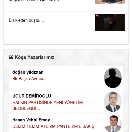
Bisikletten düştü....
Köşe Yazarlarımız
doğan yıldıztan
Di
Bir Başka Avrupa!
KA
Ha
UĞUR DEMİROĞLU
DÜ
AH
HALKIN PARTİSİNDE YENİ YÖNETİM
BELİRLENDİ…
Hü
Hasan Vehbi Ersoy
H
DEİZM-TEİZM-ATEİZM-PANTEİZM’E BAKIŞ
El