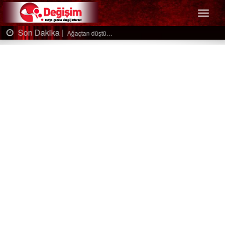
Menü
Son Dakika |
Ağaçtan düştü…