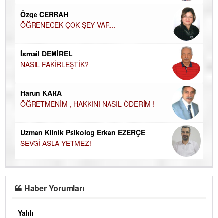
EC
Özge CERRAH
ÖĞRENECEK ÇOK ŞEY VAR...
Du
İN
NA
İsmail DEMİREL
NASIL FAKİRLEŞTİK?
Ku
Ço
Harun KARA
ÖĞRETMENİM , HAKKINI NASIL ÖDERİM !
Uzman Klinik Psikolog Erkan EZERÇE
SEVGİ ASLA YETMEZ!
Haber Yorumları
Yalılı