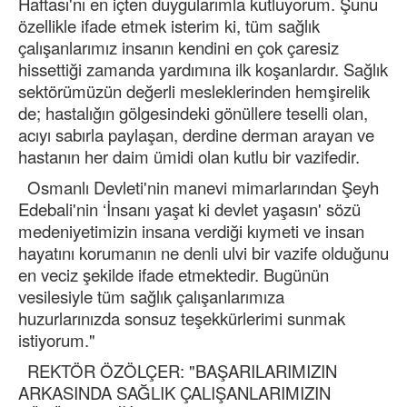
Haftası'nı en içten duygularımla kutluyorum. Şunu
özellikle ifade etmek isterim ki, tüm sağlık
çalışanlarımız insanın kendini en çok çaresiz
hissettiği zamanda yardımına ilk koşanlardır. Sağlık
sektörümüzün değerli mesleklerinden hemşirelik
de; hastalığın gölgesindeki gönüllere teselli olan,
acıyı sabırla paylaşan, derdine derman arayan ve
hastanın her daim ümidi olan kutlu bir vazifedir.
Osmanlı Devleti'nin manevi mimarlarından Şeyh
Edebali'nin ‘İnsanı yaşat ki devlet yaşasın' sözü
medeniyetimizin insana verdiği kıymeti ve insan
hayatını korumanın ne denli ulvi bir vazife olduğunu
en veciz şekilde ifade etmektedir. Bugünün
vesilesiyle tüm sağlık çalışanlarımıza
huzurlarınızda sonsuz teşekkürlerimi sunmak
istiyorum."
REKTÖR ÖZÖLÇER: "BAŞARILARIMIZIN
ARKASINDA SAĞLIK ÇALIŞANLARIMIZIN