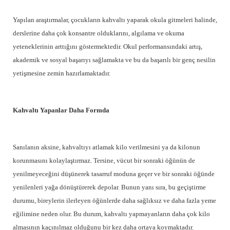
Yapılan araştırmalar, çocukların kahvaltı yaparak okula gitmeleri halinde,
derslerine daha çok konsantre olduklarını, algılama ve okuma
yeteneklerinin arttığını göstermektedir. Okul performansındaki artış,
akademik ve sosyal başarıyı sağlamakta ve bu da başarılı bir genç nesilin
yetişmesine zemin hazırlamaktadır.
Kahvaltı Yapanlar Daha Formda
Sanılanın aksine, kahvaltıyı atlamak kilo verilmesini ya da kilonun
korunmasını kolaylaştırmaz. Tersine, vücut bir sonraki öğünün de
yenilmeyeceğini düşünerek tasarruf moduna geçer ve bir sonraki öğünde
yenilenleri yağa dönüştürerek depolar. Bunun yanı sıra, bu geçiştirme
durumu, bireylerin ilerleyen öğünlerde daha sağlıksız ve daha fazla yeme
eğilimine neden olur. Bu durum, kahvaltı yapmayanların daha çok kilo
almasının kaçınılmaz olduğunu bir kez daha ortaya koymaktadır.