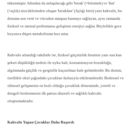
tükenmiştir. Adından da anlaşılacağı gibi 'break' (=bitirmek) ve 'fast'
(=açlık) sözcüklerinden oluşan 'breakfast' (Açlığı bitir) yani kahvaltı, bu
duruma son verir ve vücudun marşına basmayı sağlayan, aynı zamanda
fiziksel ve mental performansı geliştiren enerjiyi sağlar. Böylelikle gece
boyunca düşen metabolizma hızı artar.
Kahvaltı atlandığı takdirde ise, fiziksel güçsüzlük hissinin yanı sıra kan
şekeri düşüklüğü nedeni ile uyku hali, konsantrasyon bozukluğu,
algılamada güçlük ve gerginlik kaçınılmaz hale gelmektedir. Bu durum,
özellikle okul çağındaki çocukları fazlasıyla etkilemektedir. Bedensel ve
zihinsel gelişmenin en hızlı olduğu çocukluk döneminde, yeterli ve
dengeli beslenmenin ilk şartını düzenli ve sağlıklı kahvaltı
oluşturmaktadır.
Kahvaltı Yapan Çocu
klar Daha Başarılı