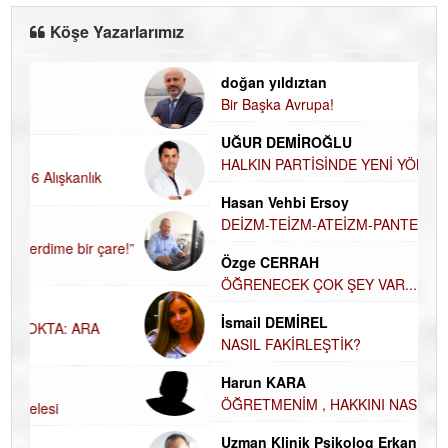
Köşe Yazarlarımız
doğan yıldıztan
D
Bir Başka Avrupa!
K
H
UĞUR DEMİROĞLU
D
A
HALKIN PARTİSİNDE YENİ YÖNETİM BELİRLENDİ…
H
Hasan Vehbi Ersoy
H
DEİZM-TEİZM-ATEİZM-PANTEİZM’E BAKIŞ
El
Özge CERRAH
E
ÖĞRENECEK ÇOK ŞEY VAR...
D
İsmail DEMİREL
İ
NASIL FAKİRLEŞTİK?
N
Harun KARA
K
ÖĞRETMENİM , HAKKINI NASIL ÖDERİM !
Ç