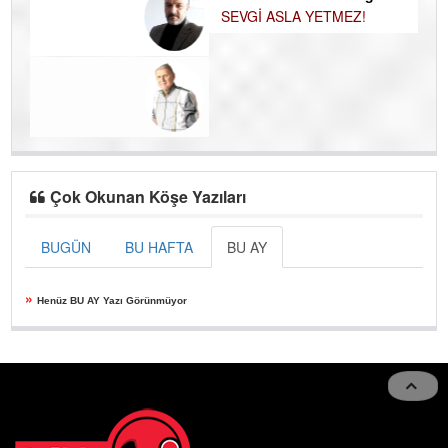
Uzman Klinik Psikolog Erkan EZERÇE
SEVGİ ASLA YETMEZ!
Çok Okunan Köşe Yazıları
BUGÜN
BU HAFTA
BU AY
»
Henüz BU AY Yazı Görünmüyor