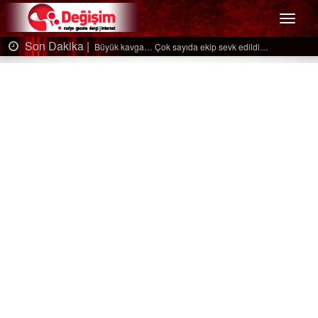
Menü
Son Dakika |
Ağaçtan düştü…