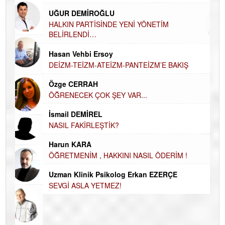
Ha
UĞUR DEMİROĞLU
DÜ
AH
HALKIN PARTİSİNDE YENİ YÖNETİM
BELİRLENDİ…
Hü
Hasan Vehbi Ersoy
H
DEİZM-TEİZM-ATEİZM-PANTEİZM’E BAKIŞ
El
EC
Özge CERRAH
ÖĞRENECEK ÇOK ŞEY VAR...
Du
İN
NA
İsmail DEMİREL
NASIL FAKİRLEŞTİK?
Ku
Ço
Harun KARA
ÖĞRETMENİM , HAKKINI NASIL ÖDERİM !
Uzman Klinik Psikolog Erkan EZERÇE
SEVGİ ASLA YETMEZ!