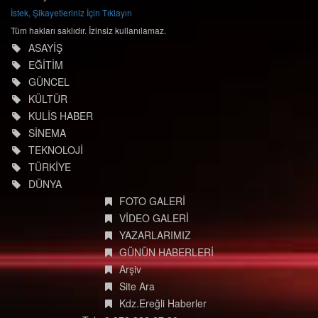
Künye
İstek, Şikayetleriniz İçin Tıklayın
Tüm hakları saklıdır. İzinsiz kullanılamaz.
ASAYİŞ
EĞİTİM
GÜNCEL
KÜLTÜR
KULİS HABER
SİNEMA
TEKNOLOJİ
TÜRKİYE
DÜNYA
FOTO GALERİ
VİDEO GALERİ
YAZARLARIMIZ
GÜNÜN HABERLERİ
Arşiv
Site Ara