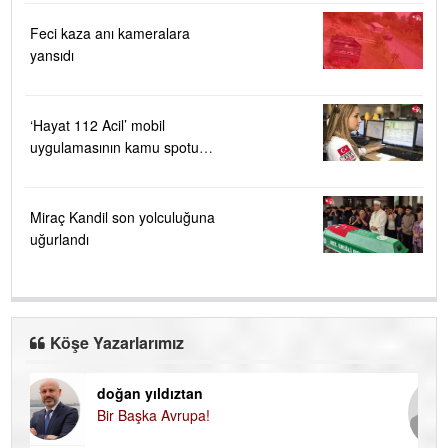
Feci kaza anı kameralara
yansıdı
‘Hayat 112 Acil’ mobil
uygulamasının kamu spotu
yayında....
Miraç Kandil son yolculuğuna
uğurlandı
Köşe Yazarlarımız
doğan yıldıztan
Di
Bir Başka Avrupa!
KA