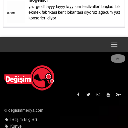
AMI
ibogemici
yaz geldi layyy layyy layy lom festivalleri başladı biz halk
ekmek fabrikası kent lokantası diyoruz ağacum yaz
konserleri diyor
Toggle
navigat
© degisimmedya.com
İletişim Bilgileri