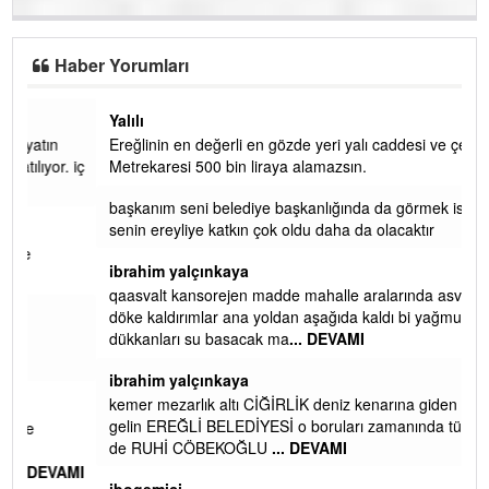
Haber Yorumları
Yalılı
Ereğlinin en değerli en gözde yeri yalı caddesi ve çevresidir.
 iç
Metrekaresi 500 bin liraya alamazsın.
başkanım seni belediye başkanlığında da görmek isteriz
senin ereyliye katkın çok oldu daha da olacaktır
ibrahim yalçınkaya
qaasvalt kansorejen madde mahalle aralarında asvalt döke
döke kaldırımlar ana yoldan aşağıda kaldı bi yağmurda
dükkanları su basacak ma
... DEVAMI
ibrahim yalçınkaya
kemer mezarlık altı CİĞİRLİK deniz kenarına giden yola
gelin EREĞLİ BELEDİYESİ o boruları zamanında tüm ereğli
de RUHİ CÖBEKOĞLU
... DEVAMI