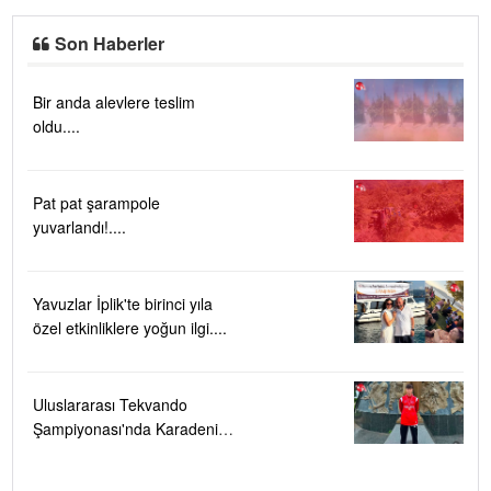
Son Haberler
Bir anda alevlere teslim
oldu....
Pat pat şarampole
yuvarlandı!....
Yavuzlar İplik'te birinci yıla
özel etkinliklere yoğun ilgi....
Uluslararası Tekvando
Şampiyonası'nda Karadeniz
Ereğli'ye büyük gurur