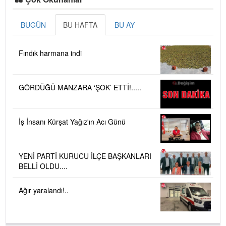
BUGÜN
BU HAFTA
BU AY
Fındık harmana indi
GÖRDÜĞÜ MANZARA ‘ŞOK’ ETTİ!.....
İş İnsanı Kürşat Yağız'ın Acı Günü
YENİ PARTİ KURUCU İLÇE BAŞKANLARI
BELLİ OLDU....
Ağır yaralandı!..