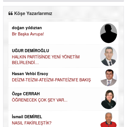
Köşe Yazarlarımız
doğan yıldıztan
Di
Bir Başka Avrupa!
KA
Ha
UĞUR DEMİROĞLU
DÜ
AH
HALKIN PARTİSİNDE YENİ YÖNETİM
BELİRLENDİ…
Hü
Hasan Vehbi Ersoy
H
DEİZM-TEİZM-ATEİZM-PANTEİZM’E BAKIŞ
El
EC
Özge CERRAH
ÖĞRENECEK ÇOK ŞEY VAR...
Du
İN
NA
İsmail DEMİREL
NASIL FAKİRLEŞTİK?
Ku