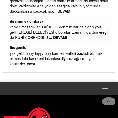
qaasvalt kansorejen madde mahalle aralarında asvalt döke
döke kaldırımlar ana yoldan aşağıda kaldı bi yağmurda
dükkanları su basacak ma
... DEVAMI
ibrahim yalçınkaya
kemer mezarlık altı CİĞİRLİK deniz kenarına giden yola
gelin EREĞLİ BELEDİYESİ o boruları zamanında tüm ereğli
de RUHİ CÖBEKOĞLU
... DEVAMI
AMI
ibogemici
yaz geldi layyy layyy layy lom festivalleri başladı biz halk
ekmek fabrikası kent lokantası diyoruz ağacum yaz
konserleri diyor
Toggle
navigat