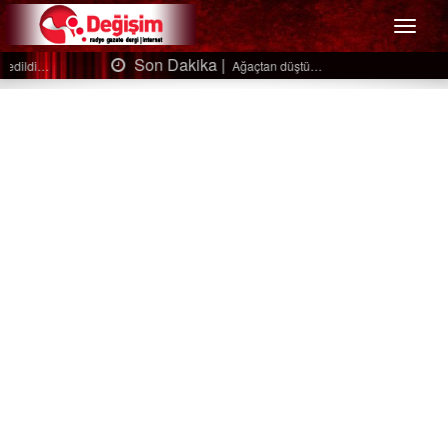
Menü
Son Dakika |
Ağaçtan düştü…