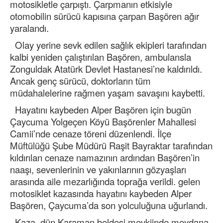
motosikletle çarpıştı. Çarpmanın etkisiyle
otomobilin sürücü kapısına çarpan Başören ağır
yaralandı.
Olay yerine sevk edilen sağlık ekipleri tarafından
kalbi yeniden çalıştırılan Başören, ambulansla
Zonguldak Atatürk Devlet Hastanesi’ne kaldırıldı.
Ancak genç sürücü, doktorların tüm
müdahalelerine rağmen yaşam savaşını kaybetti.
Hayatını kaybeden Alper Başören için bugün
Çaycuma Yolgeçen Köyü Başörenler Mahallesi
Camii’nde cenaze töreni düzenlendi. İlçe
Müftülüğü Şube Müdürü Raşit Bayraktar tarafından
kıldırılan cenaze namazının ardından Başören’in
naaşı, sevenlerinin ve yakınlarının gözyaşları
arasında aile mezarlığında toprağa verildi. gelen
motosiklet kazasında hayatını kaybeden Alper
Başören, Çaycuma’da son yolculuğuna uğurlandı.
Kaza, dün Karaman beldesi mevkiinde meydana