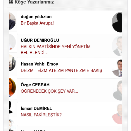
Köşe Yazarlarımız
doğan yıldıztan
Di
Bir Başka Avrupa!
KA
Ha
UĞUR DEMİROĞLU
DÜ
AH
HALKIN PARTİSİNDE YENİ YÖNETİM
BELİRLENDİ…
Hü
Hasan Vehbi Ersoy
H
DEİZM-TEİZM-ATEİZM-PANTEİZM’E BAKIŞ
El
EC
Özge CERRAH
ÖĞRENECEK ÇOK ŞEY VAR...
Du
İN
NA
İsmail DEMİREL
NASIL FAKİRLEŞTİK?
Ku
Ço