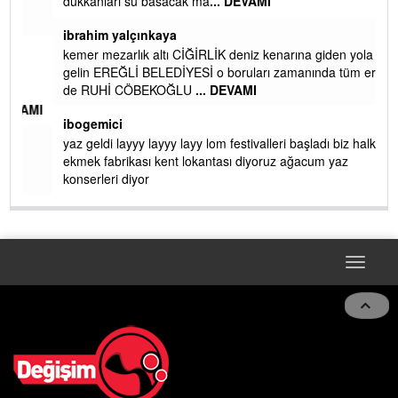
dükkanları su basacak ma
... DEVAMI
ibrahim yalçınkaya
kemer mezarlık altı CİĞİRLİK deniz kenarına giden yola
gelin EREĞLİ BELEDİYESİ o boruları zamanında tüm ereğli
de RUHİ CÖBEKOĞLU
... DEVAMI
AMI
ibogemici
yaz geldi layyy layyy layy lom festivalleri başladı biz halk
ekmek fabrikası kent lokantası diyoruz ağacum yaz
konserleri diyor
Toggle
navigat