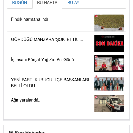
BUGÜN
BU HAFTA
BU AY
Fındık harmana indi
GÖRDÜĞÜ MANZARA ‘ŞOK’ ETTİ!.....
İş İnsanı Kürşat Yağız'ın Acı Günü
YENİ PARTİ KURUCU İLÇE BAŞKANLARI
BELLİ OLDU....
Ağır yaralandı!..
Son Haberler