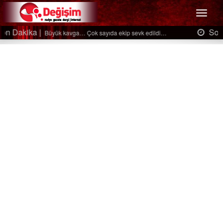
Menü
Son Dakika |
Ağaçtan düştü…