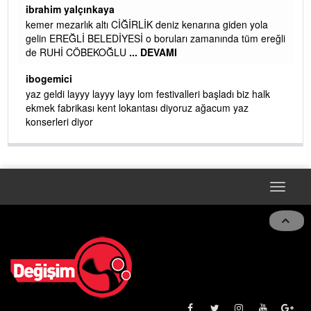
ibrahim yalçınkaya
kemer mezarlık altı CİĞİRLİK deniz kenarına giden yola
gelin EREĞLİ BELEDİYESİ o boruları zamanında tüm ereğli
de RUHİ CÖBEKOĞLU
... DEVAMI
AMI
ibogemici
yaz geldi layyy layyy layy lom festivalleri başladı biz halk
ekmek fabrikası kent lokantası diyoruz ağacum yaz
konserleri diyor
Toggle
naviga