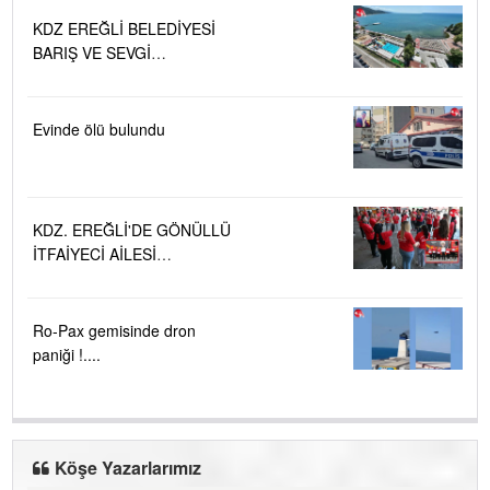
KDZ EREĞLİ BELEDİYESİ
BARIŞ VE SEVGİ
PLAJLARINDA DENİZ SUYU
KALİTESİ "MÜKEMMEL"
Evinde ölü bulundu
KDZ. EREĞLİ'DE GÖNÜLLÜ
İTFAİYECİ AİLESİ
BÜYÜYOR...
Ro-Pax gemisinde dron
paniği !....
Köşe Yazarlarımız