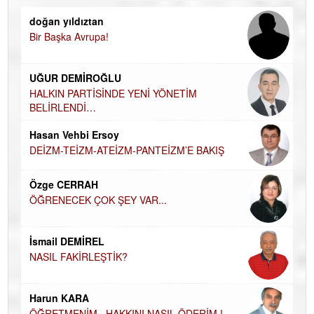
doğan yıldıztan
Di
Bir Başka Avrupa!
KA
Ha
UĞUR DEMİROĞLU
DÜ
AH
HALKIN PARTİSİNDE YENİ YÖNETİM
BELİRLENDİ…
Hü
Hasan Vehbi Ersoy
H
DEİZM-TEİZM-ATEİZM-PANTEİZM’E BAKIŞ
El
EC
Özge CERRAH
ÖĞRENECEK ÇOK ŞEY VAR...
Du
İN
NA
İsmail DEMİREL
NASIL FAKİRLEŞTİK?
Ku
Ço
Harun KARA
ÖĞRETMENİM , HAKKINI NASIL ÖDERİM !