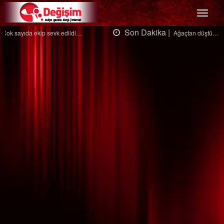
Menü
Son Dakika |
Ağaçtan düştü…